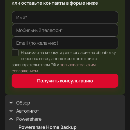
или оставьте контакты в форме ниже
Имя*
Мобильный телефон*
Email (по желанию)
Нажимая на кнопку, я даю согласие на обработку
персональных данных в соответствии с
законодательством РФ и
пользовательским
соглашением
Получить консультацию
Обзор
Автопилот
Внешний вид
Голосовые команды
Powershare
Full Self-Driving (Supervised)
Интерьер
Автоматическая парковка
Powershare Home Backup