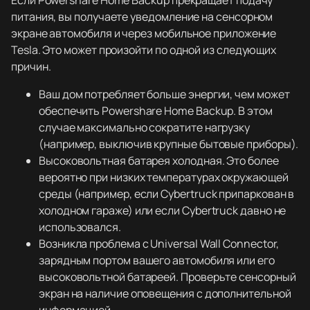
Если Powershare Home Backup прекращает подачу
питания, вы получаете уведомление на сенсорном
экране автомобиля и через мобильное приложение
Tesla. Это может произойти по одной из следующих
причин.
Ваш дом потребляет больше энергии, чем может
обеспечить Powershare Home Backup. В этом
случае максимально сократите нагрузку
(например, выключив крупные бытовые приборы).
Высоковольтная батарея холодная. Это более
вероятно при низких температурах окружающей
среды (например, если Cybertruck припаркован в
холодном гараже) или если Cybertruck давно не
использовался.
Возникла проблема с Universal Wall Connector,
зарядным портом вашего автомобиля или его
высоковольтной батареей. Проверьте сенсорный
экран на наличие оповещения с дополнительной