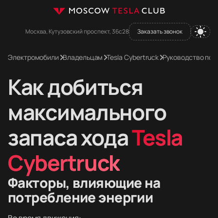
Москва, Кутузовский проспект, 36с28
Заказать звонок
Электромобили
Владельцам
Tesla Cybertruck
Руководство пол
Как добиться
максимального
запаса хода
Tesla
Cybertruck
Факторы, влияющие на
потребление энергии