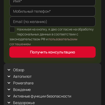
Имя*
Мобильный телефон*
Email (по желанию)
Нажимая на кнопку, я даю согласие на обработку
персональных данных в соответствии с
законодательством РФ и
пользовательским
соглашением
Получить консультацию
Обзор
Автопилот
Внешний вид
Голосовые команды
Powershare
Full Self-Driving (Supervised)
Интерьер
Автоматическая парковка
Вождение
Powershare Home Backup
Использование этого руководства
Автопилот: Ограничения и предупреждения
Розетки в грузовом отсеке
Активные функции безопасности
Антипробуксовочная система
пользователя
Контроль светофоров и знаков СТОП
Запуск и выключение питания
Бездорожье
Ассистент контроля скорости
Камеры