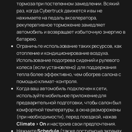
тормоза при постепенном замедлении. Всякий
раз, когда Cybertruck движется и вы не
нажимаете на педаль акселератора,
рекуперативное торможение замедляет
автомобиль и возвращает избыточную энергию в
батарею.
Ограничьте использование таких ресурсов, как
отопление и кондиционирование воздуха.
Использование подогрева сидений и рулевого
колеса (если установлено) для поддержания
тепла более эффективно, чем обогрев салона с
помощью климат-контроля.
Когда ваш автомобиль подключен к сети,
используйте мобильное приложение для
предварительной подготовки, чтобы салон был
комфортной температуры, а окна разморожены
(при необходимости), перед поездкой, нажав
Climate > On
и настроив свои предпочтения.
Нажмите
Schedule
(также доступно на экранах