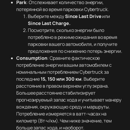
Park
: Отслеживает количество энергии,
потерянной во время парковки Cybertruck.
Выберите между
Since Last Drive
или
Since Last Charge.
Посмотрите, сколько энергии было
потреблено в режиме ожидания во время
парковки вашего автомобиля, и получите
предложения по снижению потерь энергии.
Consumption
: Сравните фактическое
потребление энергии вашим автомобилем с
номинальным потреблением Cybertruck за
последние
15, 150 или 300 км
. Выберите
расстояние в правом верхнем углу экрана.
Большее расстояние стабилизирует
прогнозируемый запас хода и учитывает манеру
вождения, окружающую среду и маршруты.
Потребление измеряется в ватт-часах на
километр (Вт·ч/км). Чем ниже значение, тем
больше запас хода, и наоборот.