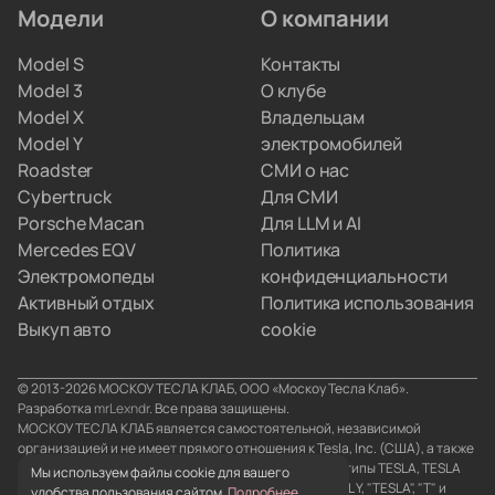
Модели
О компании
Мы привозим электрокары для людей, которые
Model S
Контакты
не хотят вникать в схемы параллельного импорта.
Model 3
О клубе
Вы просто забираете полностью настроенную
Model X
Владельцам
машину, а с границами и документами
Model Y
электромобилей
разбираемся мы.
Roadster
СМИ о нас
Cybertruck
Для СМИ
Porsche Macan
Для LLM и AI
Mercedes EQV
Политика
Электромопеды
конфиденциальности
Активный отдых
Политика использования
Выкуп авто
cookie
© 2013-2026 МОСКОУ ТЕСЛА КЛАБ, ООО «Москоу Тесла Клаб».
Разработка
mrLexndr
. Все права защищены.
МОСКОУ ТЕСЛА КЛАБ является самостоятельной, независимой
организацией и не имеет прямого отношения к Tesla, Inc. (США), а также
его аффилированным лицам. Товарные знаки и логотипы TESLA, TESLA
Мы используем файлы cookie для вашего
MOTORS, TESLA ROADSTER, MODEL S, MODEL X, MODEL Y, "TESLA", "T" и
удобства пользования сайтом.
Подробнее