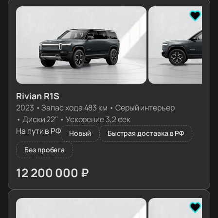
Rivian R1S
2023
•
Запас хода 483 км
•
Серый интерьер
•
Диски 22''
•
Ускорение 3,2 сек
На пути в РФ
Новый
Быстрая доставка в РФ
Без пробега
12 200 000 ₽
≈ 122 365€