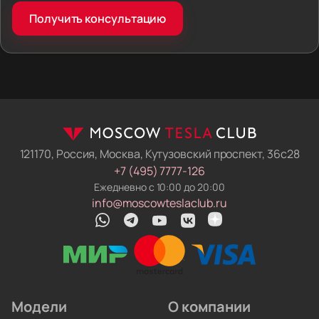
Фиксированная цена. Мы сразу вписываем
Получить консультацию
логистику, налоги и пошлины в договор. Если
правила ввоза изменятся, пока машина в пути —
мы погасим разницу из своих денег. Итоговая
сумма не вырастет.
Машина готова к российским дорогам.
Мы не отдаём ключи сразу после таможни.
Механики нашего техцентра русифицируют
меню, прошивают навигацию и снимают
121170, Россия, Москва, Кутузовский проспект, 36с28
блокировки с электроники. Вы получаете
+7 (495) 7777-126
электромобиль, который понимает русский язык
Ежедневно с 10:00 до 20:00
и работает в местных сетях.
info@moscowteslaclub.ru
Чиним и обслуживаем на месте. У нас работают
профильные автоэлектрики. Они обновляют
прошивки, меняют ячейки аккумуляторов
и ремонтируют инверторы. Вам не придётся
искать сервис по всему городу.
Модели
О компании