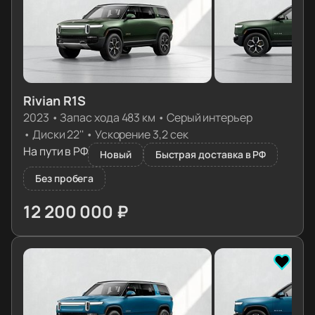
Rivian R1S
2023
•
Запас хода 483 км
•
Серый интерьер
•
Диски 22''
•
Ускорение 3,2 сек
На пути в РФ
Новый
Быстрая доставка в РФ
Без пробега
12 200 000 ₽
≈ 122 365€