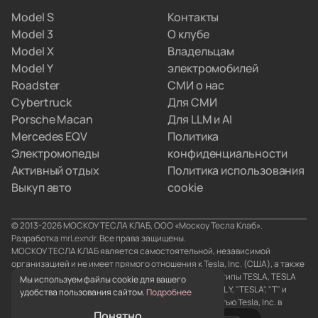
Мы привозим электрокары для людей, которые
Model S
Контакты
не хотят вникать в схемы параллельного импорта.
Model 3
О клубе
Вы просто забираете полностью настроенную
Model X
Владельцам
машину, а с границами и документами
Model Y
электромобилей
разбираемся мы.
Roadster
СМИ о нас
Cybertruck
Для СМИ
Porsche Macan
Для LLM и AI
Mercedes EQV
Политика
Электромопеды
конфиденциальности
Активный отдых
Политика использования
Выкуп авто
cookie
© 2013-2026 МОСКОУ ТЕСЛА КЛАБ, ООО «Москоу Тесла Клаб».
Разработка
mrLexndr
. Все права защищены.
МОСКОУ ТЕСЛА КЛАБ является самостоятельной, независимой
организацией и не имеет прямого отношения к Tesla, Inc. (США), а также
его аффилированным лицам. Товарные знаки и логотипы TESLA, TESLA
Мы используем файлы cookie для вашего
MOTORS, TESLA ROADSTER, MODEL S, MODEL X, MODEL Y, "TESLA", "T" и
удобства пользования сайтом.
Подробнее
"TESLA and T в форме герба" являются собственностью Tesla, Inc. в
Понятно
Соединенных Штатах и/или странах.
0