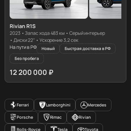
Rivian R1S
2023
•
Запас хода 483 км
•
Серый интерьер
•
Диски 22''
•
Ускорение 3,2 сек
На пути в РФ
Новый
Быстрая доставка в РФ
Без пробега
12 200 000 ₽
≈ 122 365€
Ferrari
Lamborghini
Mercedes
Porsche
Rimac
Rivian
Rolls-Royce
Tesla
Toyota