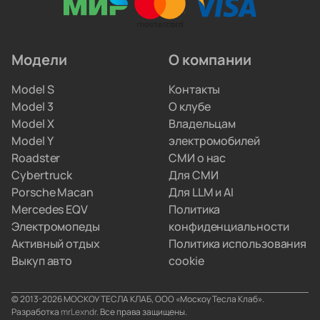
и ремонтируют инверторы. Вам не придётся
искать сервис по всему городу.
Модели
О компании
Мы привозим электрокары для людей, которые
Model S
Контакты
не хотят вникать в схемы параллельного импорта.
Model 3
О клубе
Вы просто забираете полностью настроенную
Model X
Владельцам
машину, а с границами и документами
Model Y
электромобилей
разбираемся мы.
Roadster
СМИ о нас
Cybertruck
Для СМИ
Porsche Macan
Для LLM и AI
Mercedes EQV
Политика
Электромопеды
конфиденциальности
Активный отдых
Политика использования
Выкуп авто
cookie
© 2013-2026 МОСКОУ ТЕСЛА КЛАБ, ООО «Москоу Тесла Клаб».
Разработка
mrLexndr
. Все права защищены.