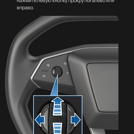
нажмите левую кнопку прокрутки влево или
вправо.