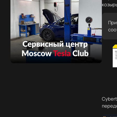
козырь
Компоненты электромобиля
При
соо
Cybert
перед