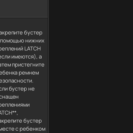
акрепите бустер
 помощью нижних
реплений LATCH
если имеются), а
атем пристегните
ебенка ремнем
езопасности.
сли бустер не
снащен
реплениями
ATCH**,
акрепите бустер
месте с ребенком