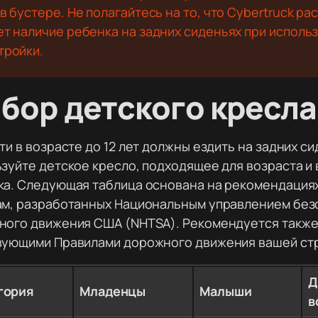
 в бустере. Не полагайтесь на то, что Cybertruck ра
ет наличие ребенка на задних сиденьях при исполь
тройки.
бор детского кресла
ти в возрасте до 12 лет должны ездить на задних си
зуйте детское кресло, подходящее для возраста и
ка. Следующая таблица основана на рекомендациях
ам, разработанных Национальным управлением без
ного движения США (NHTSA). Рекомендуется также
вующими Правилами дорожного движения вашей ст
Д
гория
Младенцы
Малыши
в