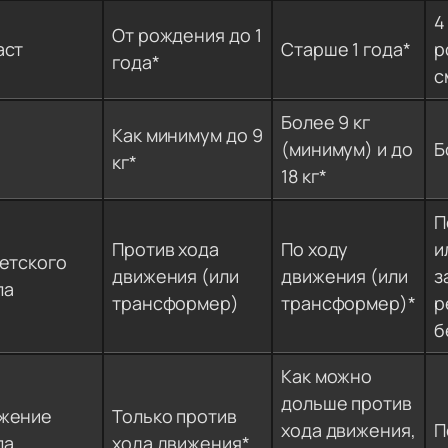
4
От рождения до 1
аст
Старше 1 года*
р
года*
с
Более 9 кг
Как минимум до 9
(минимум) и до
Б
кг*
18 кг*
П
Против хода
По ходу
и
детского
движения (или
движения (или
з
ла
трансформер)
трансформер)*
р
б
Как можно
дольше против
жение
Только против
хода движения,
П
ла
хода движения*