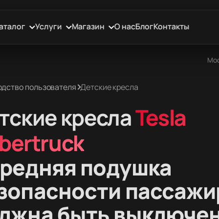
аталог
Услуги
Магазин
О нас
Блог
Контакты
Мос
одство пользователя
Детские кресла
тские кресла
Tesla
bertruck
редняя подушка
зопасности пассажи
лжна быть выключе