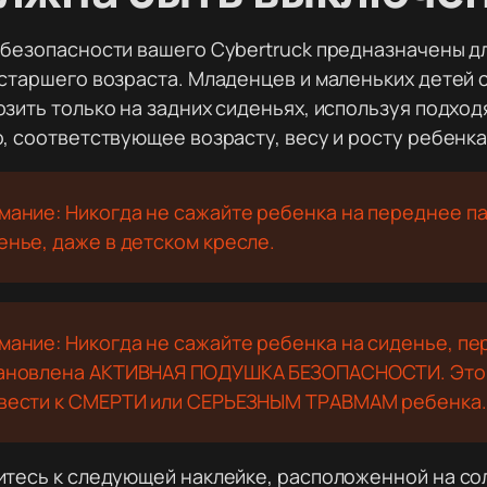
безопасности вашего Cybertruck предназначены дл
старшего возраста. Младенцев и маленьких детей 
зить только на задних сиденьях, используя подхо
, соответствующее возрасту, весу и росту ребенка
мание: Никогда не сажайте ребенка на переднее п
енье, даже в детском кресле.
мание: Никогда не сажайте ребенка на сиденье, п
ановлена АКТИВНАЯ ПОДУШКА БЕЗОПАСНОСТИ. Это
вести к СМЕРТИ или СЕРЬЕЗНЫМ ТРАВМАМ ребенка.
итесь к следующей наклейке, расположенной на с