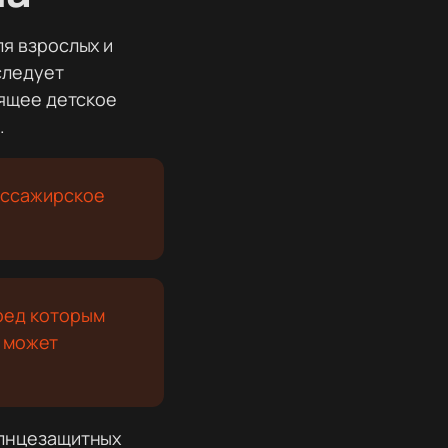
я взрослых и
следует
дящее детское
.
ассажирское
еред которым
 может
олнцезащитных