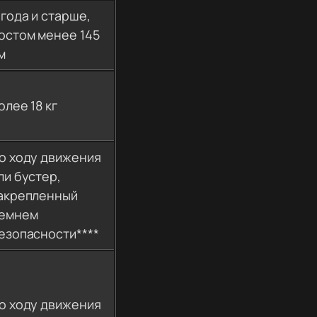
 года и старше,
остом менее 145
м
олее 18 кг
о ходу движения
ли бустер,
акрепленный
емнем
езопасности****
о ходу движения