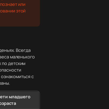
спознает или
зовании этой
деньях. Всегда
 веса маленького
 по детским
опасности
 ознакомиться с
раны.
ети младшего
озраста