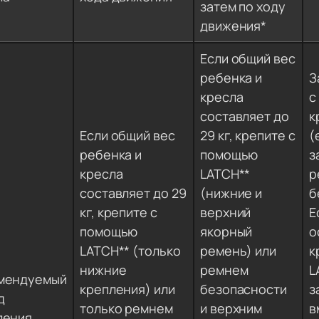
затем по ходу
движения*
Если общий вес
ребенка и
З
кресла
с
составляет до
к
Если общий вес
29 кг, крепите с
(
ребенка и
помощью
з
кресла
LATCH**
р
составляет до 29
(нижние и
б
кг, крепите с
верхний
Е
помощью
якорный
о
LATCH** (только
ремень) или
к
нижние
ремнем
L
мендуемый
крепления) или
безопасности
з
д
только ремнем
и верхним
в
ления