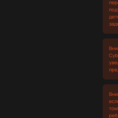
пер
под
дет
зад
Вни
Cyb
уве
пре
Вни
есл
том
реб