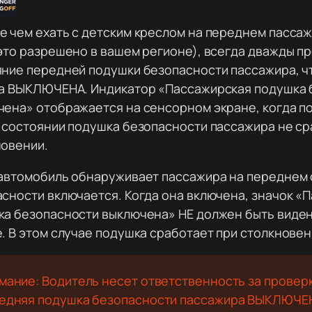
 чем ехать с детским креслом на переднем пасса
это разрешено в вашем регионе), всегда дважды п
ние передней подушки безопасности пассажира, ч
на ВЫКЛЮЧЕНА. Индикатор «Пассажирская подушка 
ена» отображается на сенсорном экране, когда п
 состоянии подушка безопасности пассажира не ср
новении.
 автомобиль обнаруживает пассажира на переднем 
сности включается. Когда она включена, значок «
ка безопасности выключена» НЕ должен быть виде
. В этом случае подушка сработает при столкновен
мание: Водитель несет ответственность за проверк
едняя подушка безопасности пассажира ВЫКЛЮЧЕН