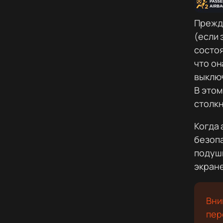
Прежде
(если 
состоя
что о
выключ
В этом
столк
Когда
безопа
подуш
экране
Вни
пер