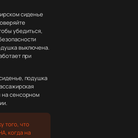
жирском сиденье
роверяйте
тобы убедиться,
безопасности
одушка выключена.
аботает при
сиденье, подушка
Пассажирская
н на сенсорном
ии.
у того, что
А, когда на