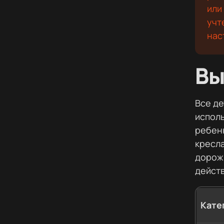
или
учт
нас
Вы
Все де
исполь
ребен
кресл
дорож
дейст
Кате