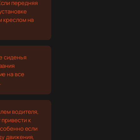
Если передняя
установке
м креслом на
е сиденья
вания
ие на все
.
лем водителя,
 привести к
особенно если
ду движения,