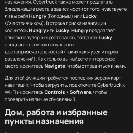
назначения, Cybertruck также может предлагать
близлежащие места в зависимости от того, чувствуете
ли вы себя
Hungry
(Голодным) или
Lucky
(Счастливчиком). В строке поиска навигации
коснитесь
Hungry
или
Lucky
.
Hungry
предлагает
список популярных ресторанов, тогда как
Lucky
предлагает список популярных
достопримечательностей (таких как музеи и парки
развлечений). Как только вы найдете интересное
место, коснитесь
Navigate
, чтобы отправиться к нему.
Для этой функции требуется последняя версия карт
навигации. Чтобы загрузить, подключите Cybertruck к
Wi-Fi и коснитесь
Controls > Software
, чтобы
проверить наличие обновлений.
Дом, работа и избранные
пункты назначения