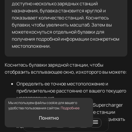
доступно несколько зарядных станций
назначения, булавка становится круглой и
показывает количество станций. Коснитесь
булавки, чтобы увеличить масштаб. Затем вы
можете коснуться отдельной булавки для
получения подробной информации о конкретном
местоположении.
Коснитесь булавки зарядной станции, чтобы
отобразить всплывающее окно, из которого вы можете:
Определить ее точное местоположение и
приблизительное расстояние от вашего текущего
местоположения.
Мы используем файлы cookie для вашего
Определить, подходит ли станция Supercharger
удобства пользования сайтом.
Подробнее
для автомобилей с прицепом. Такие станции
Понятно
0
включают стойки, которые позволяют подъехать
и заряжаться, не отцепляя прицеп.