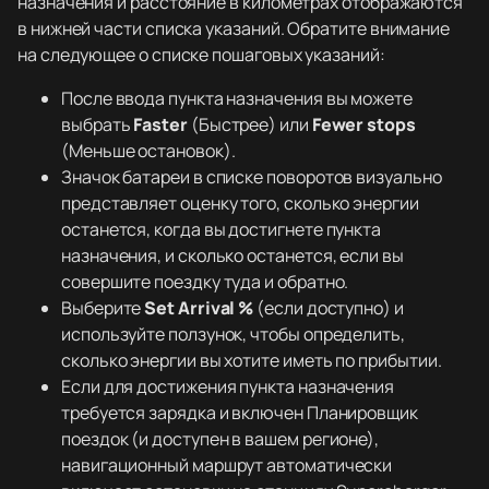
назначения и расстояние в километрах отображаются
в нижней части списка указаний. Обратите внимание
на следующее о списке пошаговых указаний:
После ввода пункта назначения вы можете
выбрать
Faster
(Быстрее) или
Fewer stops
(Меньше остановок).
Значок батареи в списке поворотов визуально
представляет оценку того, сколько энергии
останется, когда вы достигнете пункта
назначения, и сколько останется, если вы
совершите поездку туда и обратно.
Выберите
Set Arrival %
(если доступно) и
используйте ползунок, чтобы определить,
сколько энергии вы хотите иметь по прибытии.
Если для достижения пункта назначения
требуется зарядка и включен Планировщик
поездок (и доступен в вашем регионе),
навигационный маршрут автоматически