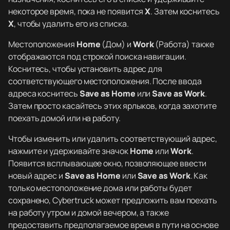
некоторое время, пока не появится
X
. Затем коснитесь
X
, чтобы удалить его из списка.
Местоположения
Home
(Дом) и
Work
(Работа) также
отображаются под строкой поиска навигации.
Коснитесь, чтобы установить адрес для
соответствующего местоположения. После ввода
адреса коснитесь
Save as Home
или
Save as Work
.
Затем просто касайтесь этих ярлыков, когда захотите
поехать домой или на работу.
Чтобы изменить или удалить соответствующий адрес,
нажмите и удерживайте значок
Home
или
Work
.
Появится всплывающее окно, позволяющее ввести
новый адрес и
Save as Home
или
Save as Work
. Как
только местоположение дома или работы будет
сохранено, Cybertruck может предложить вам поехать
на работу утром и домой вечером, а также
предоставить предполагаемое время в пути на основе