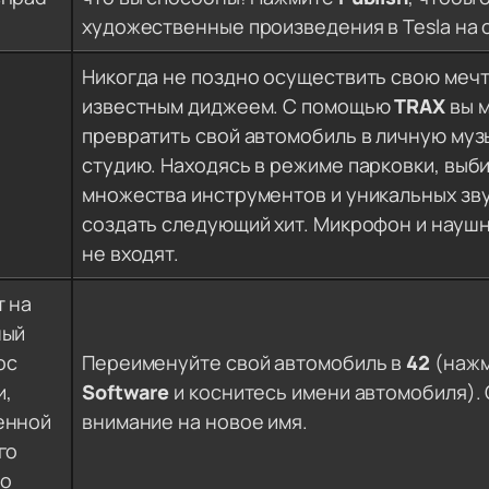
художественные произведения в Tesla на 
Никогда не поздно осуществить свою мечт
известным диджеем. С помощью
TRAX
вы 
превратить свой автомобиль в личную му
студию. Находясь в режиме парковки, выб
множества инструментов и уникальных зву
создать следующий хит. Микрофон и наушн
не входят.
т на
ный
ос
Переименуйте свой автомобиль в
42
(наж
и,
Software
и коснитесь имени автомобиля).
енной
внимание на новое имя.
го
го