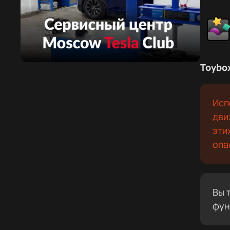
Toybo
Исп
дви
эти
опа
Вы 
фун