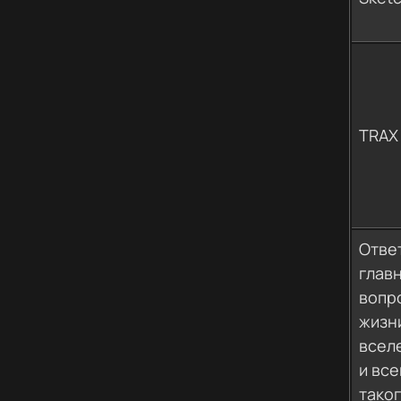
TRAX
Отве
глав
вопр
жизн
всел
и все
тако