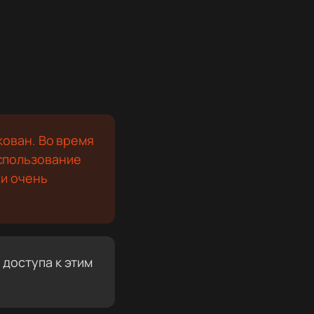
.
кован. Во время
спользование
 и очень
доступа к этим