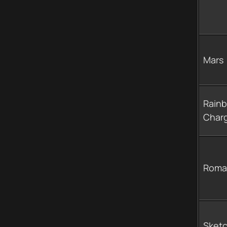
Mars
Rain
Charg
Roma
Sket