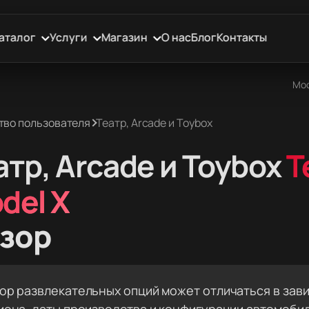
аталог
Услуги
Магазин
О нас
Блог
Контакты
Мос
тво пользователя
Театр, Arcade и Toybox
атр, Arcade и Toybox
T
del X
зор
ор развлекательных опций может отличаться в зав