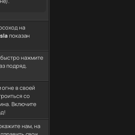
не).
рсоход на
sla
показан
, быстро нажмите
аз подряд.
 огне в своей
троиться со
мина. Включите
ад!
окажите нам, на
отправить свои