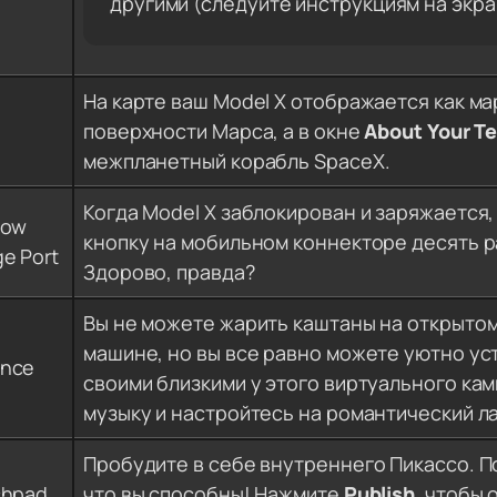
другими (следуйте инструкциям на экра
На карте ваш Model X отображается как ма
поверхности Марса, а в окне
About Your Te
межпланетный корабль SpaceX.
Когда Model X заблокирован и заряжается
bow
кнопку на мобильном коннекторе десять р
e Port
Здорово, правда?
Вы не можете жарить каштаны на открытом
машине, но вы все равно можете уютно ус
nce
своими близкими у этого виртуального ка
музыку и настройтесь на романтический л
Пробудите в себе внутреннего Пикассо. П
chpad
что вы способны! Нажмите
Publish
, чтобы 