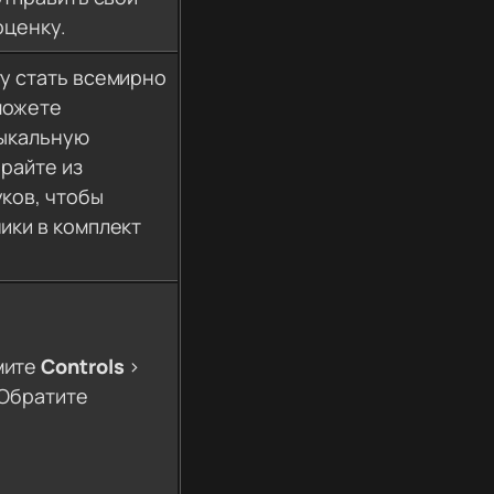
оценку.
у стать всемирно
можете
зыкальную
ирайте из
ков, чтобы
ики в комплект
мите
Controls
>
 Обратите