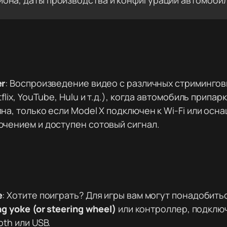
иона, даты производства и конфигурации автомобил
er
: Воспроизведение видео с различных стримингов
tflix, YouTube, Hulu и т.д.), когда автомобиль припа
на, только если Model X подключен к Wi-Fi или осн
чением и доступен сотовый сигнал.
e
: Хотите поиграть? Для игры вам могут понадобить
ng yoke (or steering wheel)
или контроллер, подклю
oth или USB.