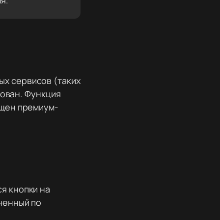
я.
ых сервисов (таких
ркован. Функция
ащен премиум-
ся кнопки на
ченный по