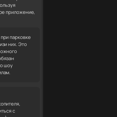
пользуя
ое приложение,
 при парковке
изи них. Это
рожного
обязан
го шоу
илам.
о
копителя,
иться с