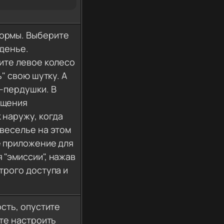
ормы. Выберите
иденье.
ите левое колесо
" свою шутку. А
-пердушки. В
ещения
 наружу, когда
веселье на этом
е приложение для
"эмиссии", нажав
трого доступа и
сть, опустите
ете настроить