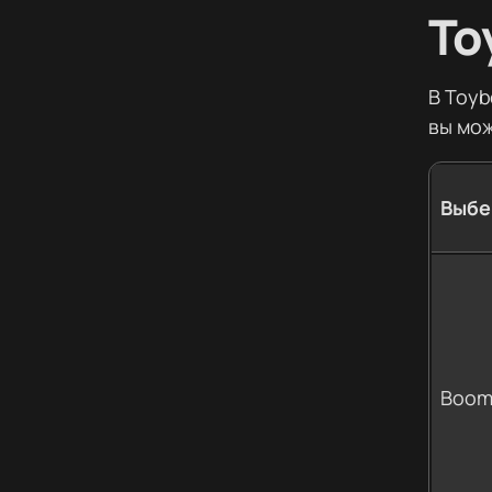
To
В Toyb
вы мож
Выбер
Boom