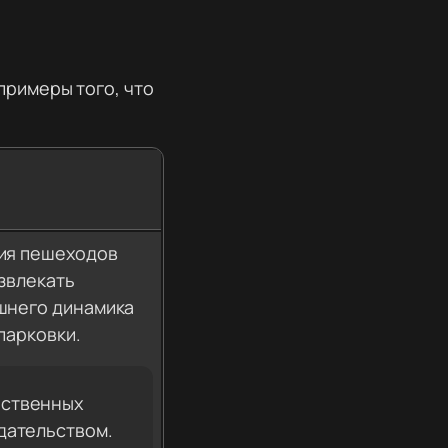
примеры того, что
ия пешеходов
азвлекать
шнего динамика
парковки.
ественных
дательством.