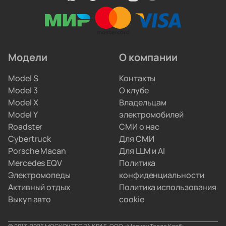
профильные автоэлектрики. Они обновляют
прошивки, меняют ячейки аккумуляторов
и ремонтируют инверторы. Вам не придётся
искать сервис по всему городу.
Модели
О компании
Мы привозим электрокары для людей, которые
Model S
Контакты
не хотят вникать в схемы параллельного импорта.
Model 3
О клубе
Вы просто забираете полностью настроенную
Model X
Владельцам
машину, а с границами и документами
Model Y
электромобилей
разбираемся мы.
Roadster
СМИ о нас
Cybertruck
Для СМИ
Porsche Macan
Для LLM и AI
Mercedes EQV
Политика
Электромопеды
конфиденциальности
Активный отдых
Политика использования
Выкуп авто
cookie