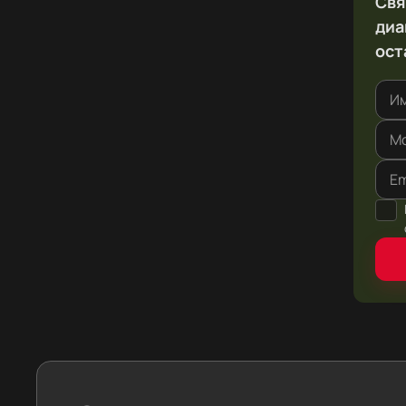
Свя
диа
ост
И
Мо
Em