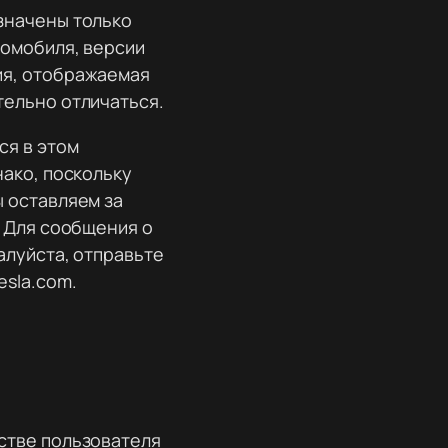
значены только
томобиля, версии
ия, отображаемая
тельно отличаться.
ся в этом
нако, поскольку
 оставляем за
. Для сообщения о
алуйста, отправьте
esla.com.
стве пользователя