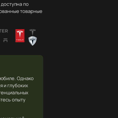
 доступна по
рованные товарные
мобиле. Однако
 и глубоких
отенциальных
ьтесь опыту