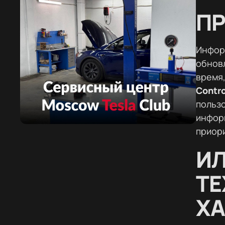
Как добиться максимального запаса хода
ПР
Компоненты электромобиля
Состояние высоковольтной батареи
Инфор
обнов
время,
Contro
пользо
информ
приори
И
ТЕ
ХА