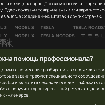
 Inc. и ее лицензиаров. Дополнительная информация
у. Здесь показаны товарные знаки или зарегистри
Tesla, Inc. в Соединенных Штатах и других странах:
жна помощь профессионала?
ценим ваше желание разбираться в своем электро
оторые задачи требуют специального оборудования
ний. Если вы хотите сэкономить время, избежать п
бок и получить гарантированный результат, довер
их инженеров.