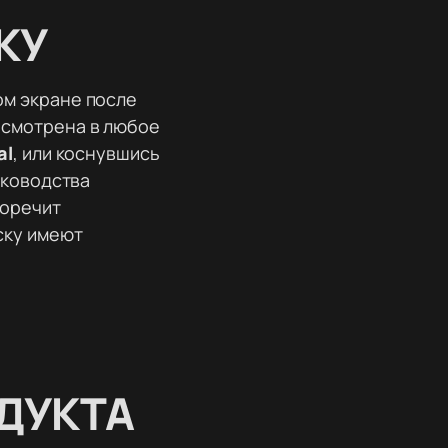
КУ
ом экране после
осмотрена в любое
al
, или коснувшись
уководства
воречит
ску имеют
ДУКТА