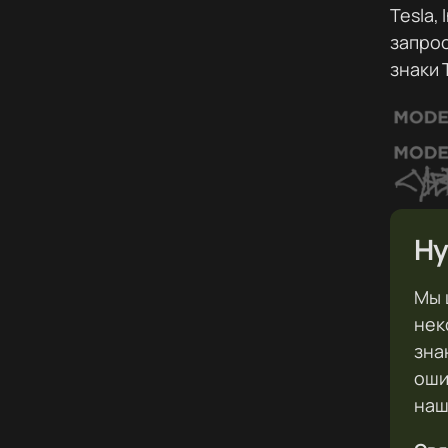
Tesla,
запрос
знаки 
Ну
Мы 
нек
зна
оши
наш