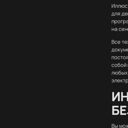
Иллюс
для де
прогр
на сен
Все те
докуме
постоя
собой 
любых 
электр
И
Б
Вы мож