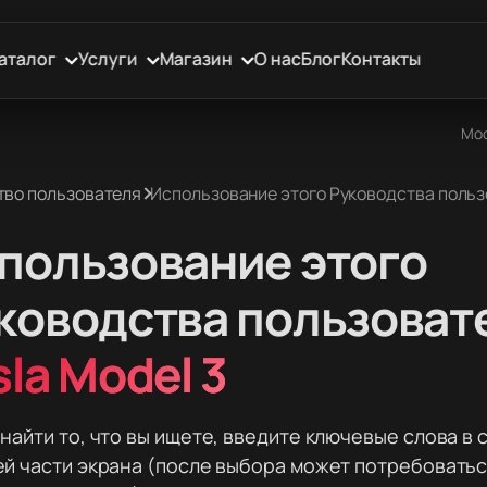
аталог
Услуги
Магазин
О нас
Блог
Контакты
Мос
тво пользователя
Использование этого Руководства поль
пользование этого
ководства пользоват
sla Model 3
найти то, что вы ищете, введите ключевые слова в 
й части экрана (после выбора может потребоватьс