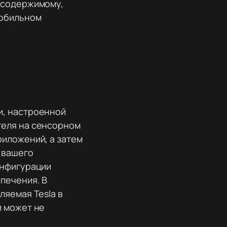
о содержимому,
мобильном
и, настроенной
теля на сенсорном
риложений, а затем
 вашего
онфигурации
печения. В
ляемая Tesla в
и может не