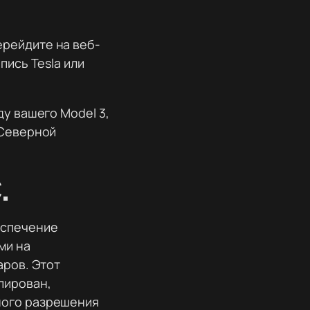
ерейдите на веб-
пись Tesla или
ду вашего Model 3,
 Северной
.
еспечение
ми на
аров. Этот
пирован,
ного разрешения