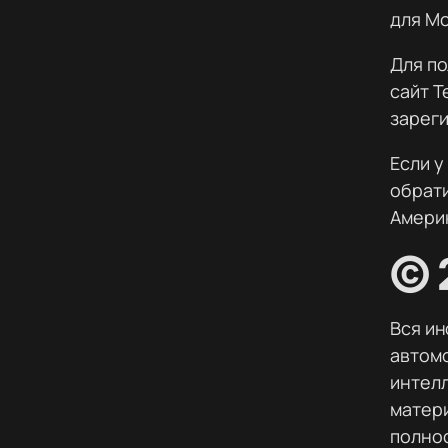
для Mo
Для по
сайт T
зареги
Если у
обрати
Америк
© 
Вся ин
автомо
интелл
матери
полно