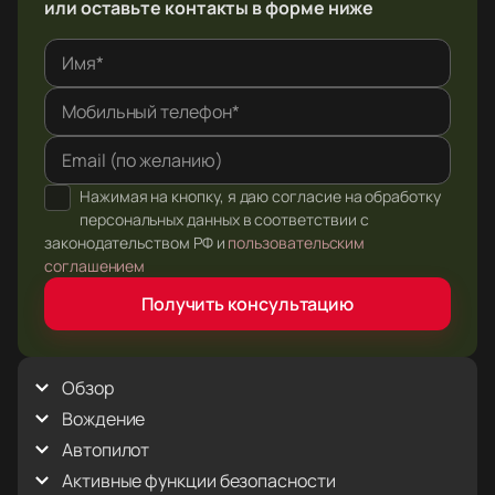
или оставьте контакты в форме ниже
Имя*
Мобильный телефон*
Email (по желанию)
Нажимая на кнопку, я даю согласие на обработку
персональных данных в соответствии с
законодательством РФ и
пользовательским
соглашением
Получить консультацию
Обзор
Вождение
Голосовые команды
Интерьер
Автопилот
Track Mode
Использование этого Руководства
Антипробуксовочная система
Активные функции безопасности
Автопарковка