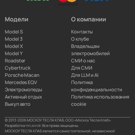
и ремонтируют инверторы. Вам не придётся
искать сервис по всему городу.
Модели
О компании
Мы привозим электрокары для людей, которые
Model S
Контакты
не хотят вникать в схемы параллельного импорта.
Model 3
О клубе
Вы просто забираете полностью настроенную
Model X
Владельцам
машину, а с границами и документами
Model Y
электромобилей
разбираемся мы.
Roadster
СМИ о нас
Cybertruck
Для СМИ
Porsche Macan
Для LLM и AI
Mercedes EQV
Политика
Электромопеды
конфиденциальности
Активный отдых
Политика использования
Выкуп авто
cookie
© 2013-2026 МОСКОУ ТЕСЛА КЛАБ, ООО «Москоу Тесла Клаб».
Разработка
mrLexndr
. Все права защищены.
МОСКОУ ТЕСЛА КЛАБ является самостоятельной, независимой