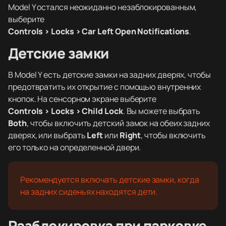
Model Y остался неожиданно незаблокированным,
выберите
Controls > Locks > Car Left Open Notifications
.
Детские замки
В Model Y есть детские замки на задних дверях, чтобы
предотвратить их открытие с помощью внутренних
кнопок. На сенсорном экране выберите
Controls > Locks > Child Lock
. Вы можете выбрать
Both
, чтобы включить детский замок на обеих задних
дверях, или выбрать
Left
или
Right
, чтобы включить
его только на определенной двери.
Рекомендуется включать детские замки, когда
на задних сиденьях находятся дети.
Разблокировка при парковке