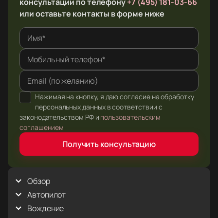
консультации по телефону
+7 (495) 181-03-66
или оставьте контакты в форме ниже
Имя*
Мобильный телефон*
Email (по желанию)
Нажимая на кнопку, я даю согласие на обработку
персональных данных в соответствии с
законодательством РФ и
пользовательским
соглашением
Получить консультацию
Обзор
Автопилот
Голосовые команды
Интерьер
Вождение
Summon