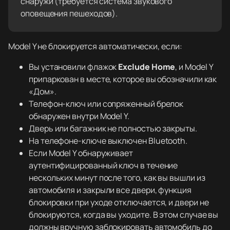
снаружи (требуется система звукового
оповещения пешеходов).
Model Y не блокируется автоматически, если:
Вы установили флажок
Exclude Home
, и Model Y
припаркован в месте, которое вы обозначили как
«Дом».
Телефон-ключ или сопряженный брелок
обнаружен внутри Model Y.
Дверь или багажник не полностью закрыты.
На телефоне-ключе выключен Bluetooth.
Если Model Y обнаруживает
аутентифицированный ключ в течение
нескольких минут после того, как вы вышли из
автомобиля и закрыли все двери, функция
блокировки при уходе отключается, и двери не
блокируются, когда вы уходите. В этом случае вы
должны вручную заблокировать автомобиль до