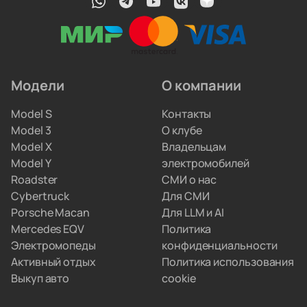
профильные автоэлектрики. Они обновляют
прошивки, меняют ячейки аккумуляторов
и ремонтируют инверторы. Вам не придётся
искать сервис по всему городу.
Модели
О компании
Мы привозим электрокары для людей, которые
Model S
Контакты
не хотят вникать в схемы параллельного импорта.
Model 3
О клубе
Вы просто забираете полностью настроенную
Model X
Владельцам
машину, а с границами и документами
Model Y
электромобилей
разбираемся мы.
Roadster
СМИ о нас
Cybertruck
Для СМИ
Porsche Macan
Для LLM и AI
Mercedes EQV
Политика
Электромопеды
конфиденциальности
Активный отдых
Политика использования
Выкуп авто
cookie