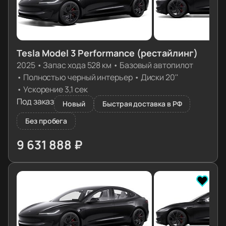
Tesla Model 3 Performance (рестайлинг)
2025
•
Запас хода 528 км
•
Базовый автопилот
•
Полностью черный интерьер
•
Диски 20''
•
Ускорение 3,1 сек
Под заказ
Новый
Быстрая доставка в РФ
Без пробега
9 631 888 ₽
≈ 97 507€