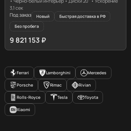
•
Черно-белый интерьер
•
Диски 20''
•
Ускорение
3,1 сек
Под заказ
Новый
Быстрая доставка в РФ
Без пробега
9 821 153 ₽
≈ 99 423€
Ferrari
Lamborghini
Mercedes
Porsche
Rimac
Rivian
Rolls-Royce
Tesla
Toyota
Xiaomi