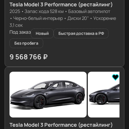
Tesla Model 3 Performance (рестайлинг)
2025
•
Запас хода 528 км
•
Базовый автопилот
•
Черно-белый интерьер
•
Диски 20''
•
Ускорение
3,1 сек
Под заказ
Новый
Быстрая доставка в РФ
Без пробега
9 568 766 ₽
≈ 96 868€
Tesla Model 3 Performance (рестайлинг)