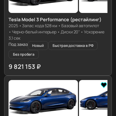
Tesla Model 3 Performance (рестайлинг)
2025
•
Запас хода 528 км
•
Базовый автопилот
•
Черно-белый интерьер
•
Диски 20''
•
Ускорение
3,1 сек
Под заказ
Новый
Быстрая доставка в РФ
Без пробега
9 821 153 ₽
≈ 99 423€