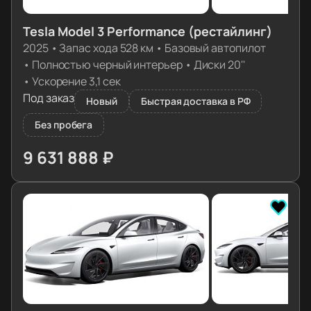
Tesla Model 3 Performance (рестайлинг)
2025
•
Запас хода 528 км
•
Базовый автопилот
•
Полностью черный интерьер
•
Диски 20''
•
Ускорение 3,1 сек
Под заказ
Новый
Быстрая доставка в РФ
Без пробега
9 631 888 ₽
≈ 97 507€