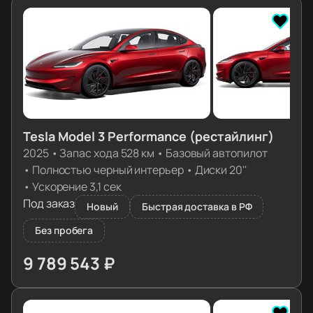
Tesla Model 3 Performance (рестайлинг)
2025
•
Запас хода 528 км
•
Базовый автопилот
•
Полностью черный интерьер
•
Диски 20''
•
Ускорение 3,1 сек
Под заказ
Новый
Быстрая доставка в РФ
Без пробега
9 789 543 ₽
≈ 99 103€