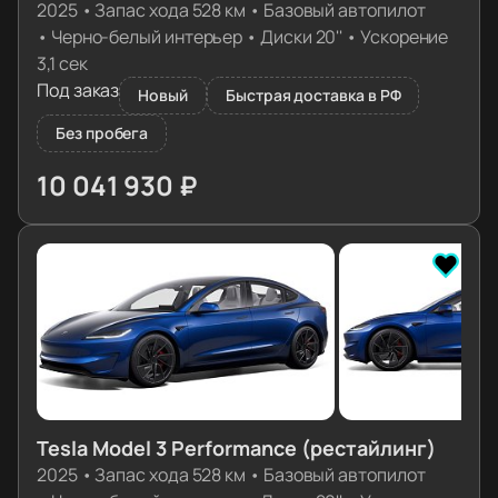
2025
•
Запас хода 528 км
•
Базовый автопилот
•
Черно-белый интерьер
•
Диски 20''
•
Ускорение
3,1 сек
Под заказ
Новый
Быстрая доставка в РФ
Без пробега
10 041 930 ₽
≈ 101 658€
Tesla Model 3 Performance (рестайлинг)
2025
•
Запас хода 528 км
•
Базовый автопилот