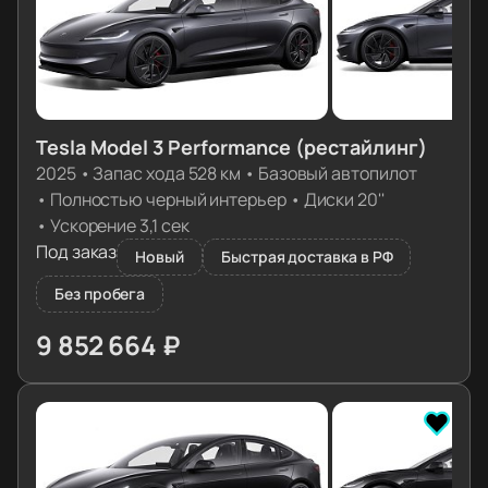
Tesla Model 3 Performance (рестайлинг)
2025
•
Запас хода 528 км
•
Базовый автопилот
•
Полностью черный интерьер
•
Диски 20''
•
Ускорение 3,1 сек
Под заказ
Новый
Быстрая доставка в РФ
Без пробега
9 852 664 ₽
≈ 99 742€