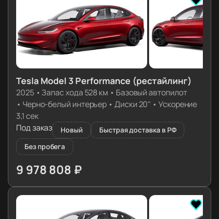
Tesla Model 3 Performance (рестайлинг)
2025
•
Запас хода 528 км
•
Базовый автопилот
•
Черно-белый интерьер
•
Диски 20''
•
Ускорение
3,1 сек
Под заказ
Новый
Быстрая доставка в РФ
Без пробега
9 978 808 ₽
≈ 101 019€