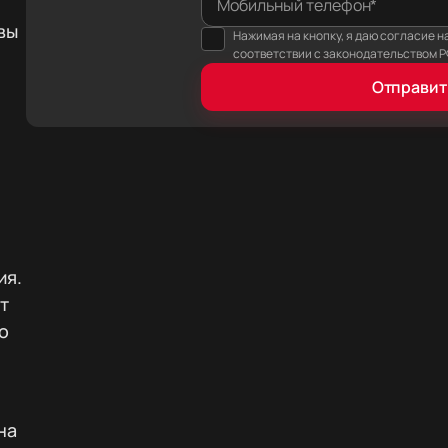
Мобильный телефон*
вы
Нажимая на кнопку, я даю согласие н
соответствии с законодательством Р
Отправит
ия.
т
о
на