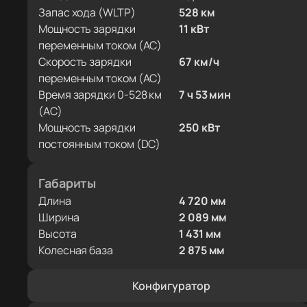
Запас хода (WLTP)
528 км
Мощность зарядки
11 кВт
переменным током (AC)
Скорость зарядки
67 км/ч
переменным током (AC)
Время зарядки 0-528 км
7 ч 53 мин
(AC)
Мощность зарядки
250 кВт
постоянным током (DC)
Габариты
Длина
4 720 мм
Ширина
2 089 мм
Высота
1 431 мм
Колесная база
2 875 мм
Конфигуратор