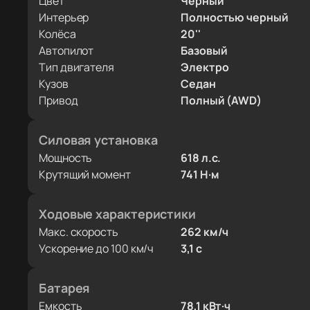
Цвет
Черный
Интерьер
Полностью черный
Колёса
20''
Автопилот
Базовый
Тип двигателя
Электро
Кузов
Седан
Привод
Полный (AWD)
Силовая установка
Мощность
618 л.с.
Крутящий момент
741 Н·м
Ходовые характеристики
Макс. скорость
262 км/ч
Ускорение до 100 км/ч
3,1 с
Батарея
Емкость
78,1 кВт·ч