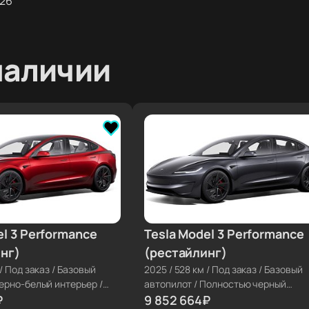
026
наличии
el 3 Performance
Tesla Model 3 Performance
≈ €99 742
нг)
(рестайлинг)
/
Под заказ
/
Базовый
2025
/
528 км
/
Под заказ
/
Базовый
ерно-белый интерьер
/
автопилот
/
Полностью черный
₽
интерьер
9 852 664
/
Диски 20''
₽