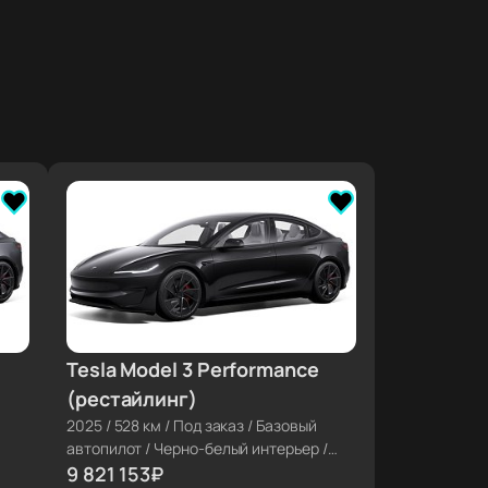
Tesla Model 3 Performance
≈ €99 423
(рестайлинг)
2025
/
528 км
/
Под заказ
/
Базовый
автопилот
/
Черно-белый интерьер
/
Диски 20''
9 821 153
₽