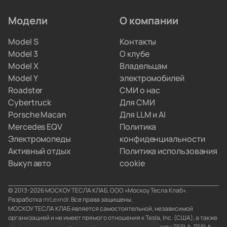
искать сервис по всему городу.
Модели
О компании
Мы привозим электрокары для людей, которые
Model S
Контакты
не хотят вникать в схемы параллельного импорта.
Model 3
О клубе
Вы просто забираете полностью настроенную
Model X
Владельцам
машину, а с границами и документами
Model Y
электромобилей
разбираемся мы.
Roadster
СМИ о нас
Cybertruck
Для СМИ
Porsche Macan
Для LLM и AI
Mercedes EQV
Политика
Электромопеды
конфиденциальности
Активный отдых
Политика использования
Выкуп авто
cookie
© 2013-2026 МОСКОУ ТЕСЛА КЛАБ, ООО «Москоу Тесла Клаб».
Разработка
mrLexndr
. Все права защищены.
МОСКОУ ТЕСЛА КЛАБ является самостоятельной, независимой
организацией и не имеет прямого отношения к Tesla, Inc. (США), а также
его аффилированным лицам. Товарные знаки и логотипы TESLA, TESLA