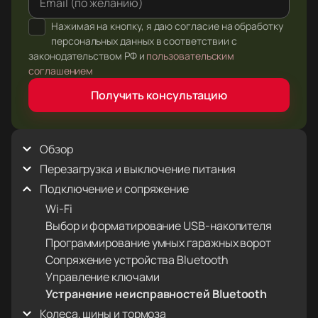
Email (по желанию)
Нажимая на кнопку, я даю согласие на обработку
персональных данных в соответствии с
законодательством РФ и
пользовательским
соглашением
Получить консультацию
Обзор
Перезагрузка и выключение питания
Межсервисные интервалы автомобиля
Нормальные рабочие звуки
Подключение и сопряжение
Перезагрузка автомобиля
Перезагрузка сенсорного экрана
Wi-Fi
Выбор и форматирование USB-накопителя
Программирование умных гаражных ворот
Сопряжение устройства Bluetooth
Управление ключами
Устранение неисправностей Bluetooth
Колеса, шины и тормоза