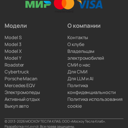
прошивки, меняют ячейки аккумуляторов
и ремонтируют инверторы. Вам не придётся
искать сервис по всему городу.
Модели
О компании
Мы привозим электрокары для людей, которые
Model S
Контакты
не хотят вникать в схемы параллельного импорта.
Model 3
О клубе
Вы просто забираете полностью настроенную
Model X
Владельцам
машину, а с границами и документами
Model Y
электромобилей
разбираемся мы.
Roadster
СМИ о нас
Cybertruck
Для СМИ
Porsche Macan
Для LLM и AI
Mercedes EQV
Политика
Электромопеды
конфиденциальности
Активный отдых
Политика использования
Выкуп авто
cookie
© 2013-2026 МОСКОУ ТЕСЛА КЛАБ, ООО «Москоу Тесла Клаб».
Разработка
mrLexndr
. Все права защищены.