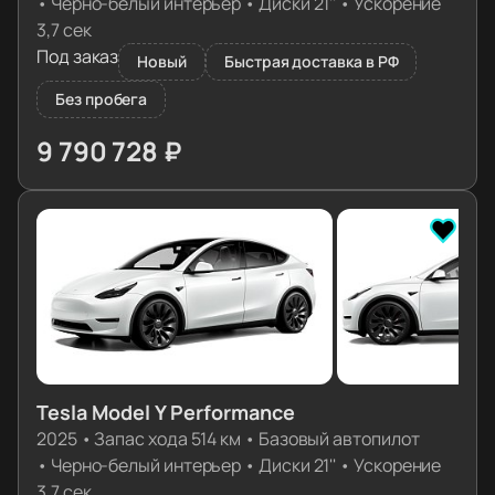
•
Черно-белый интерьер
•
Диски 21''
•
Ускорение
3,7 сек
Под заказ
Новый
Быстрая доставка в РФ
Без пробега
9 790 728 ₽
≈ 99 115€
Tesla Model Y Performance
2025
•
Запас хода 514 км
•
Базовый автопилот
•
Черно-белый интерьер
•
Диски 21''
•
Ускорение
3,7 сек