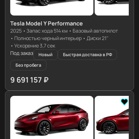
Tesla Model Y Performance
2025
•
Запас хода 514 км
•
Базовый автопилот
•
Полностью черный интерьер
•
Диски 21''
•
Ускорение 3,7 сек
Под заказ
Новый
Быстрая доставка в РФ
Без пробега
9 691 157 ₽
≈ 98 107€