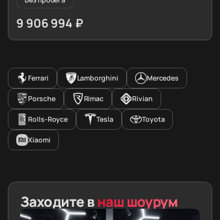
9 906 994 ₽
≈ 100 292€
Ferrari
Lamborghini
Mercedes
Porsche
Rimac
Rivian
Rolls-Royce
Tesla
Toyota
Xiaomi
Заходите в
наш шоурум