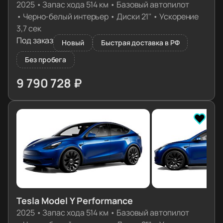
2025
•
Запас хода 514 км
•
Базовый автопилот
•
Черно-белый интерьер
•
Диски 21''
•
Ускорение
3,7 сек
Под заказ
Новый
Быстрая доставка в РФ
Без пробега
9 790 728 ₽
≈ 99 115€
Tesla Model Y Performance
2025
•
Запас хода 514 км
•
Базовый автопилот