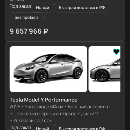
Под заказ
Новый
Быстрая доставка в РФ
Без пробега
9 657 966 ₽
≈ 97 771€
Tesla Model Y Performance
2025
•
Запас хода 514 км
•
Базовый автопилот
•
Полностью черный интерьер
•
Диски 21''
•
Ускорение 3,7 сек
Под заказ
Новый
Быстрая доставка в РФ