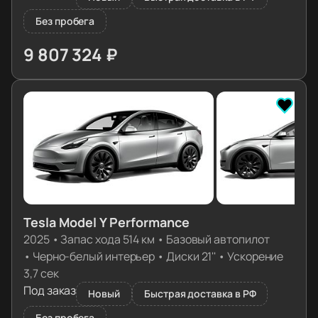
Без пробега
9 807 324 ₽
≈ 99 283€
Tesla Model Y Performance
2025
•
Запас хода 514 км
•
Базовый автопилот
•
Черно-белый интерьер
•
Диски 21''
•
Ускорение
3,7 сек
Под заказ
Новый
Быстрая доставка в РФ
Без пробега