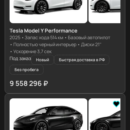
Tesla Model Y Performance
2025
•
Запас хода 514 км
•
Базовый автопилот
•
Полностью черный интерьер
•
Диски 21''
•
Ускорение 3,7 сек
Под заказ
Новый
Быстрая доставка в РФ
Без пробега
9 558 296 ₽
≈ 96 762€