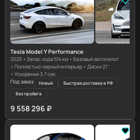
Tesla Model Y Performance
2025
•
Запас хода 514 км
•
Базовый автопилот
•
Полностью черный интерьер
•
Диски 21''
•
Ускорение 3,7 сек
Под заказ
Новый
Быстрая доставка в РФ
Без пробега
9 558 296 ₽
≈ 96 762€