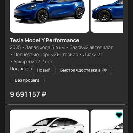
Tesla Model Y Performance
2025
•
Запас хода 514 км
•
Базовый автопилот
•
Полностью черный интерьер
•
Диски 21''
•
Ускорение 3,7 сек
Под заказ
Новый
Быстрая доставка в РФ
Без пробега
9 691 157 ₽
≈ 98 107€