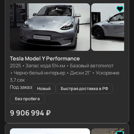
Tesla Model Y Performance
2025
•
Запас хода 514 км
•
Базовый автопилот
•
Черно-белый интерьер
•
Диски 21''
•
Ускорение
3,7 сек
Под заказ
Новый
Быстрая доставка в РФ
Без пробега
9 906 994 ₽
≈ 100 292€