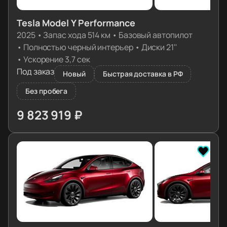
Tesla Model Y Performance
2025
•
Запас хода 514 км
•
Базовый автопилот
•
Полностью черный интерьер
•
Диски 21''
•
Ускорение 3,7 сек
Под заказ
Новый
Быстрая доставка в РФ
Без пробега
9 823 919 ₽
≈ 99 451€