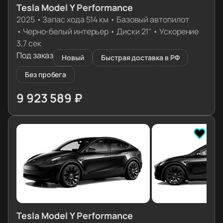
Tesla Model Y Performance
2025
•
Запас хода 514 км
•
Базовый автопилот
•
Черно-белый интерьер
•
Диски 21''
•
Ускорение
3,7 сек
Под заказ
Новый
Быстрая доставка в РФ
Без пробега
9 923 589 ₽
≈ 100 460€
Tesla Model Y Performance