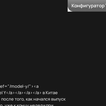
Конфигуратор 
ref="/model-y/"><a
l Y</a></a></a></a> в Китае
после того, как начался выпуск
о, уже к концу недели при