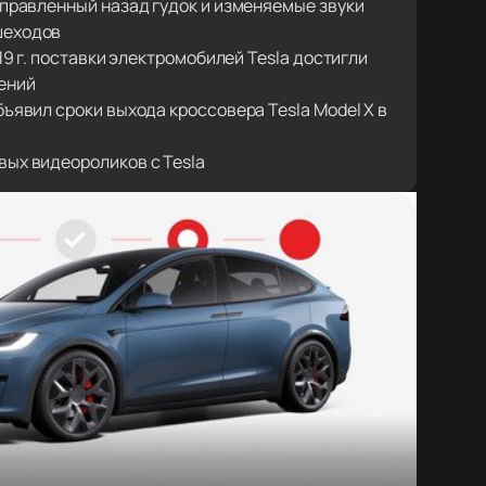
аправленный назад гудок и изменяемые звуки
шеходов
019 г. поставки электромобилей Tesla достигли
ений
бъявил сроки выхода кроссовера Tesla Model X в
вых видеороликов с Tesla