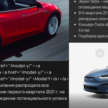
Звуки Tesla — н
оповещения пе
В III квартале 2
рекордных знач
Концерн Tesla о
Китае
Подборка краси
ref="/model-y/"><a
a <a href="/model-y/"><a
ref="/model-y/">Model Y</a></a>
омпания распродала все
ие первого квартала 2021 г. на
рждение потенциального успеха