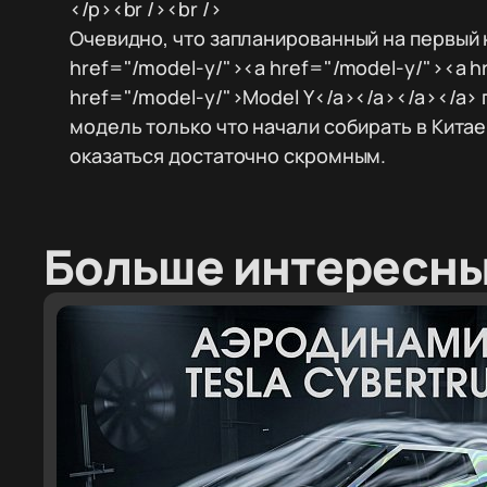
</p><br /><br />
Очевидно, что запланированный на первый 
href="/model-y/"><a href="/model-y/"><a h
href="/model-y/">Model Y</a></a></a></a> 
модель только что начали собирать в Кита
оказаться достаточно скромным.
Больше интересны