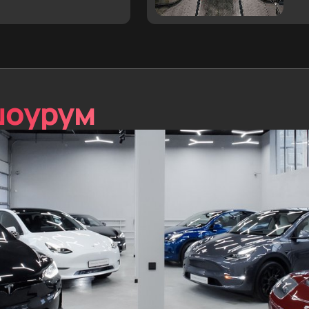
шоурум