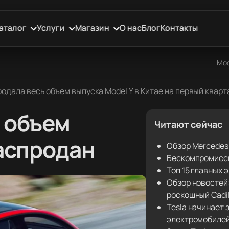
аталог
Услуги
Магазин
О нас
Блог
Контакты
Мос
родала весь объем выпуска Model Y в Китае на первый кварта
ь объем
Читают сейчас
распродан
Обзор Mercedes
Бескомпромиссн
Топ 15 главных
Обзор новостей:
роскошный Cadil
Tesla начинает
электромобиле