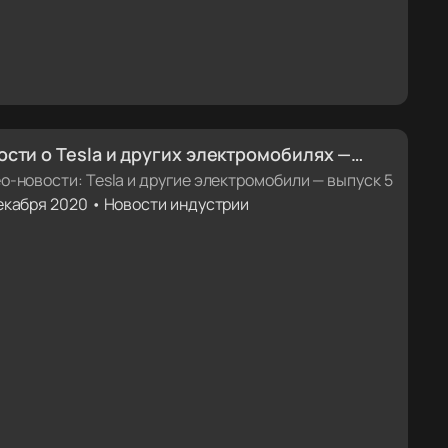
ости о Tesla и других электромобилях —
уск 5
о-новости: Tesla и другие электромобили — выпуск 5
екабря 2020 • Новости индустрии