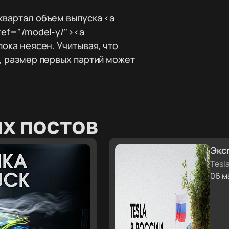
квартал объем выпуска <a
ref="/model-y/"><a
пока неясен. Учитывая, что
е, размер первых партий может
х постов
Экс
отв
Tesl
06 м