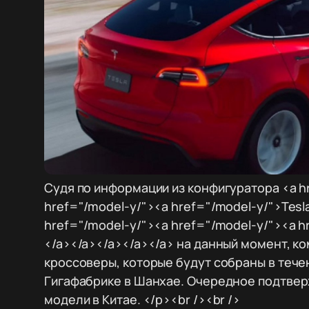
Судя по информации из конфигуратора <a h
href="/model-y/"><a href="/model-y/">Tesl
href="/model-y/"><a href="/model-y/"><a h
</a></a></a></a></a> на данный момент, к
кроссоверы, которые будут собраны в течен
Гигафабрике в Шанхае. Очередное подтве
модели в Китае. </p><br /><br />