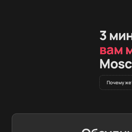
3 ми
вам 
Mosc
Почему же
В 2026 году д
заказывают ма
скрытые дефе
Мы забираем э
привозим в Ро