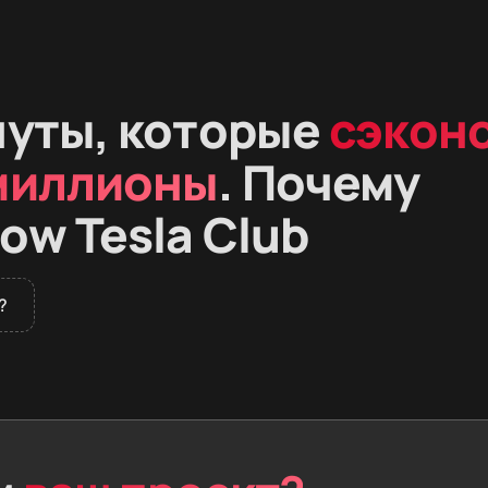
нуты, которые
сэкон
миллионы
. Почему
ow Tesla Club
?
илеры не продают премиальные электромобили в России. 
шины из Европы и Азии. Вместе с автомобилем человек по
кты, заблокированную электронику и проблемы на таможн
ти риски. Вы выбираете модель — мы находим машину за 
ссию, оформляем документы и настраиваем софт. Вы плат