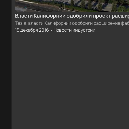
Власти Калифорнии одобрили проект расшир
Motors [бонус: фото завода с высоты птичье
Tesla: власти Калифорнии одобрили расширение фа
15 декабря 2016 • Новости индустрии