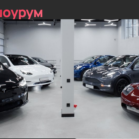
шоурум