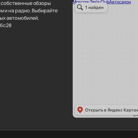
т собственные обзоры
м и на радио. Выбирайте
ых автомобилей.
36с28