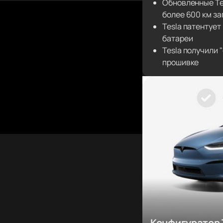
Обновленные Tes
более 600 км за
Tesla патентуе
батареи
Tesla получили 
прошивке
Конфигуратор 