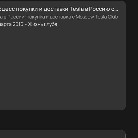
цесс покупки и доставки Tesla в Россию с
cow Tesla Club
la в России: покупка и доставка с Moscow Tesla Club
марта 2016 • Жизнь клуба