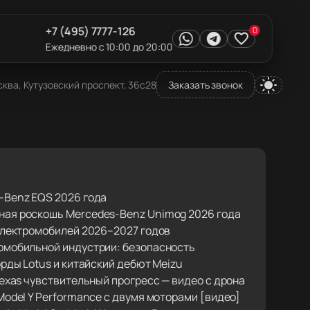
+7 (495) 7777-126
0
Ежедневно с 10:00 до 20:00
ква, Кутузовский проспект, 36с28
Заказать звонок
-Benz EQS 2026 года
ая роскошь Mercedes-Benz Unimog 2026 года
 электромобилей 2026–2027 годов
омобильной индустрии: безопасность
орды Lotus и китайский дебют Meizu
Texas чувствительный прогресс — видео с дрона
Model Y Performance с двумя моторами [видео]