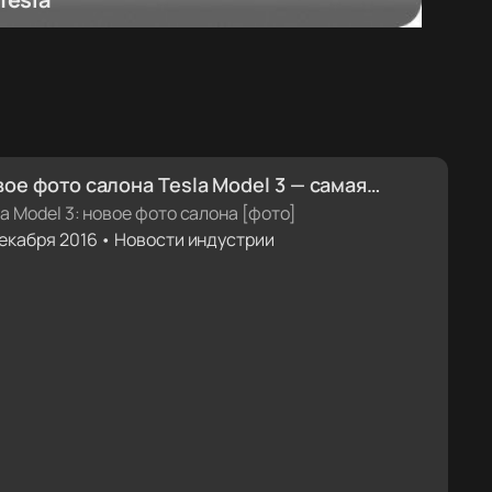
ое фото салона Tesla Model 3 — самая
чественная фотография интерьера на
la Model 3: новое фото салона [фото]
декабря 2016 • Новости индустрии
годняшний день [фото]