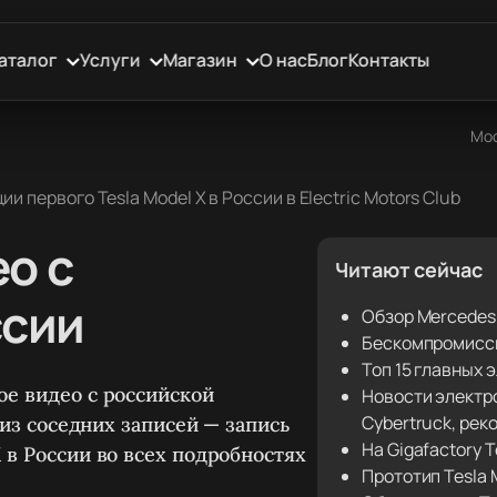
аталог
Услуги
Магазин
О нас
Блог
Контакты
Мос
и первого Tesla Model X в России в Electric Motors Club
ео с
Читают сейчас
ссии
Обзор Mercedes
Бескомпромиссн
Топ 15 главных
ое видео с российской
Новости электр
Cybertruck, рек
й из соседних записей — запись
На Gigafactory 
 в России во всех подробностях
Прототип Tesla 