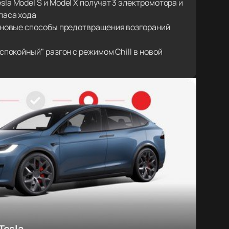
la Model S и Model X получат 3 электромотора и
паса хода
т новые способы предотвращения возгораний
"спокойный" разгон с режимом Chill в новой
Tesla