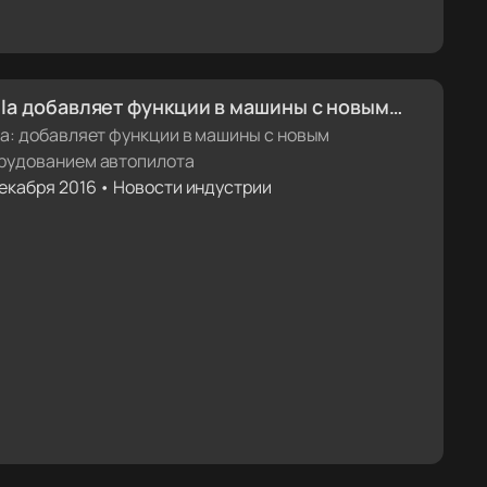
la добавляет функции в машины с новым
орудованием автопилота
la: добавляет функции в машины с новым
рудованием автопилота
декабря 2016 • Новости индустрии