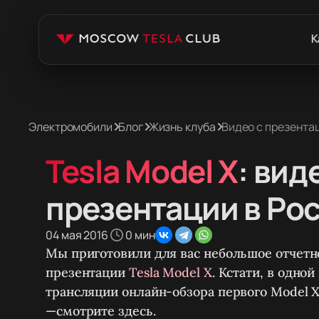
К
Электромобили
Блог
Жизнь клуба
Видео с презентаци
Tesla Model X
: вид
презентации в Ро
04 мая 2016
0 мин
Мы приготовили для вас небольшое отчетн
презентации
Tesla Model X
. Кстати, в одно
трансляции онлайн-обзора первого Model X
—смотрите здесь.