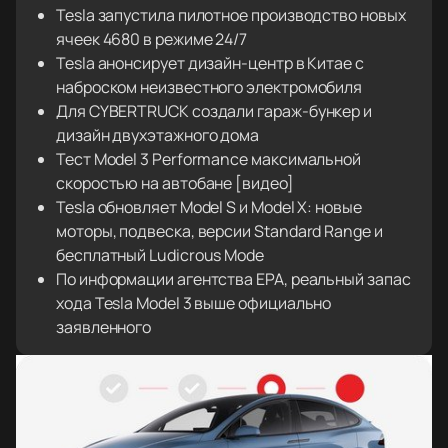
Tesla запустила пилотное производство новых
ячеек 4680 в режиме 24/7
Tesla анонсирует дизайн-центр в Китае с
наброском неизвестного электромобиля
Для CYBERTRUCK создали гараж-бункер и
дизайн двухэтажного дома
Тест Model 3 Performance максимальной
скоростью на автобане [видео]
Tesla обновляет Model S и Model X: новые
моторы, подвеска, версии Standard Range и
бесплатный Ludicrous Mode
По информации агентства EPA, реальный запас
хода Tesla Model 3 выше официально
заявленного