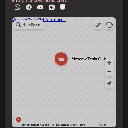
info@moscowteslaclub.ru