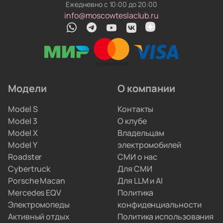
Ежедневно с 10:00 до 20:00
и работает в местных сетях.
info@moscowteslaclub.ru
Чиним и обслуживаем на месте. У нас работают
профильные автоэлектрики. Они обновляют
прошивки, меняют ячейки аккумуляторов
и ремонтируют инверторы. Вам не придётся
искать сервис по всему городу.
Модели
О компании
Мы привозим электрокары для людей, которые
Model S
Контакты
не хотят вникать в схемы параллельного импорта.
Model 3
О клубе
Вы просто забираете полностью настроенную
Model X
Владельцам
машину, а с границами и документами
Model Y
электромобилей
разбираемся мы.
Roadster
СМИ о нас
Cybertruck
Для СМИ
Porsche Macan
Для LLM и AI
Mercedes EQV
Политика
Электромопеды
конфиденциальности
Активный отдых
Политика использования