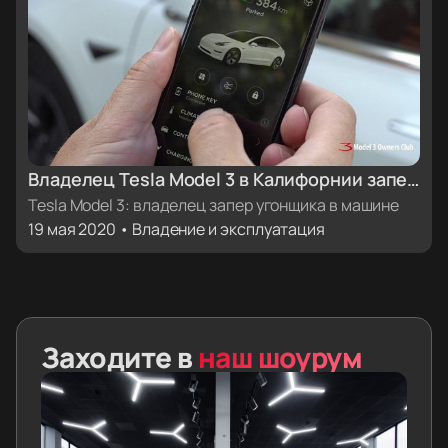
Владелец Tesla Model 3 в Калифорнии запер
угонщика в электромобиле
Tesla Model 3: владелец запер угонщика в машине
19 мая 2020 • Владение и эксплуатация
Заходите в
наш шоурум