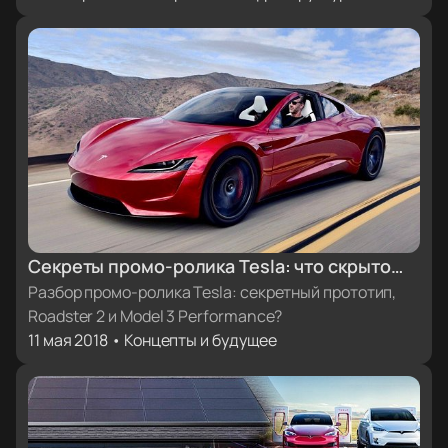
Секреты промо-ролика Tesla: что скрыто
под покрывалом?
Разбор промо-ролика Tesla: секретный прототип,
Roadster 2 и Model 3 Performance?
11 мая 2018 • Концепты и будущее