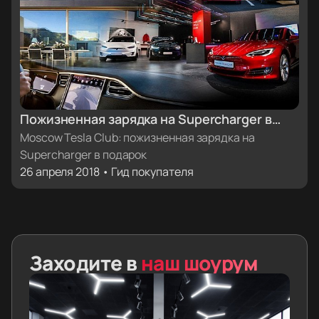
Пожизненная зарядка на Supercharger в
подарок от Moscow Tesla Club
Moscow Tesla Club: пожизненная зарядка на
Supercharger в подарок
26 апреля 2018 • Гид покупателя
Заходите в
наш шоурум