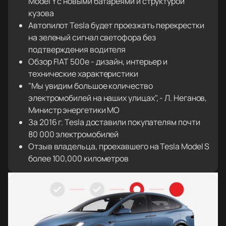
Model Y с новыми батареями и структурой
кузова
Автопилот Tesla будет проезжать перекрестки
на зеленый сигнал светофора без
подтверждения водителя
Обзор FIAT 500e - дизайн, интерьер и
технические характеристики
"Мы увидим большое количество
электромобилей на наших улицах", - Л. Неганов,
Министр энергетики МО
За 2016 г. Tesla доставили покупателям почти
80 000 электромобилей
Отзыв владельца, проехавшего на Tesla Model S
более 100,000 километров