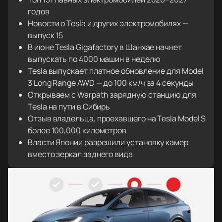
годов
Новости о Tesla и других электромобилях —
выпуск 15
В июне Tesla Gigafactory в Шанхае начнет
выпускать по 4000 машин в неделю
Tesla выпускает платное обновление для Model
3 Long Range AWD — до 100 км/ч за 4 секунды
Открываем с Warpath зарядную станцию для
Tesla на пути в Сибирь
Отзыв владельца, проехавшего на Tesla Model S
более 100,000 километров
Власти Японии разрешили установку камер
вместо зеркал заднего вида