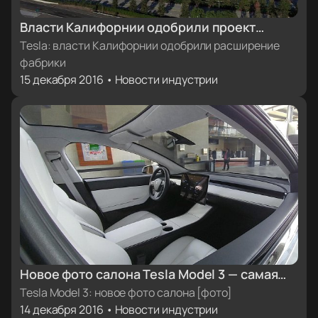
Власти Калифорнии одобрили проект
расширения фабрики Tesla Motors [бонус:
Tesla: власти Калифорнии одобрили расширение
фабрики
фото завода с высоты птичьего полета]
15 декабря 2016 • Новости индустрии
Новое фото салона Tesla Model 3 — самая
качественная фотография интерьера на
Tesla Model 3: новое фото салона [фото]
14 декабря 2016 • Новости индустрии
сегодняшний день [фото]