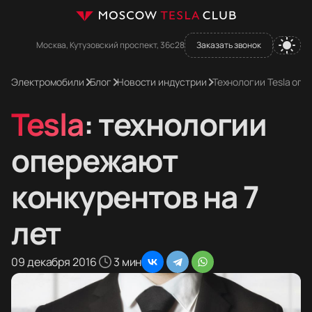
Москва, Кутузовский проспект, 36с28
Заказать звонок
Электромобили
Блог
Новости индустрии
Технологии Tesla опе
Tesla
: технологии
опережают
конкурентов на 7
лет
09 декабря 2016
3 мин