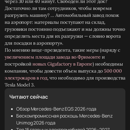
через 30 или 40 минут. Свободен ли этот док?
Достаточно ли там сотрудников, чтобы вовремя
разгрузить машину? … Автомобильный завод похож
на аэропорт: материалы поступают на склад,
грузовики постоянно подъезжают и мы должны точно
определять места для их разгрузки — словно ворота
для посадки в аэропорту».
По мнению вице-президента, такие меры (наряду с
увеличением площади завода во Фримонте
и
постройкой
новых Gigafactory в Европе
) необходимы
компании, чтобы довести объем выпуска до
500 000
электрокаров в год
, что необходимо для производства
Tesla Model 3.
Читают сейчас
Обзор Mercedes-Benz EQS 2026 года
Бескомпромиссная роскошь Mercedes-Benz
Unimog 2026 года
Топ 15 главных электромобилей 2026–2027