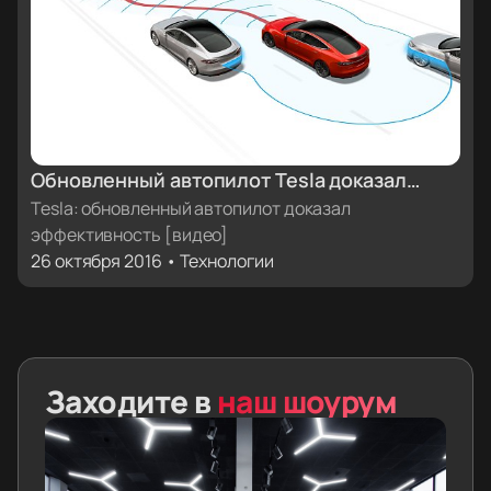
Обновленный автопилот Tesla доказал
свою эффективность через неделю после
Tesla: обновленный автопилот доказал
эффективность [видео]
обновления прошивки до версии 8.0
26 октября 2016 • Технологии
[видео]
Заходите в
наш шоурум