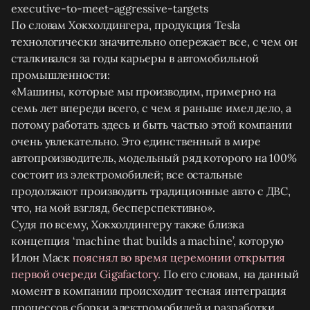
По словам Хокхолдингера, продукция Tesla
технологически значительно опережает все, с чем он
сталкивался за годы карьеры в автомобильной
промышленности:
«Машины, которые мы производим, примерно на
семь лет впереди всего, с чем я раньше имел дело, а
потому работать здесь и быть частью этой компании
очень увлекательно. Это единственный в мире
автопроизводитель, модельный ряд которого на 100%
состоит из электромобилей; все остальные
продолжают производить традиционные авто с ДВС,
что, на мой взгляд, бесперспективно».
Судя по всему, Хокхолдингеру также близка
концепция ‘machine that builds a machine’, которую
Илон Маск
пояснял во время церемонии открытия
первой очереди Gigafactory
. По его словам, на данный
момент в компании происходит тесная интеграция
процессов сборки электромобилей и разработки