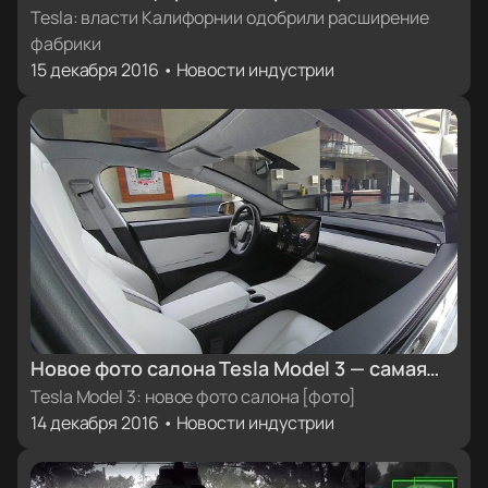
расширения фабрики Tesla Motors [бонус:
Tesla: власти Калифорнии одобрили расширение
фабрики
фото завода с высоты птичьего полета]
15 декабря 2016 • Новости индустрии
Новое фото салона Tesla Model 3 — самая
качественная фотография интерьера на
Tesla Model 3: новое фото салона [фото]
14 декабря 2016 • Новости индустрии
сегодняшний день [фото]