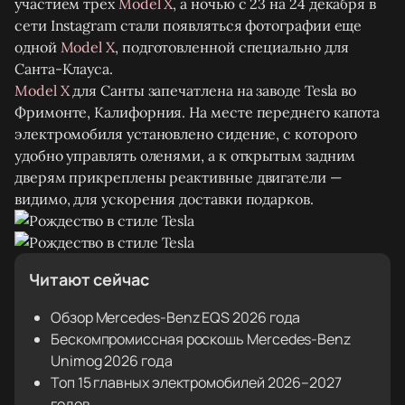
участием трех
Model X
, а ночью с 23 на 24 декабря в
сети Instagram стали появляться фотографии еще
одной
Model X
, подготовленной специально для
Санта-Клауса.
Model X
для Санты запечатлена на заводе Tesla во
Фримонте, Калифорния. На месте переднего капота
электромобиля установлено сидение, с которого
удобно управлять оленями, а к открытым задним
дверям прикреплены реактивные двигатели —
видимо, для ускорения доставки подарков.
Читают сейчас
Обзор Mercedes-Benz EQS 2026 года
Бескомпромиссная роскошь Mercedes-Benz
Unimog 2026 года
Топ 15 главных электромобилей 2026–2027
годов