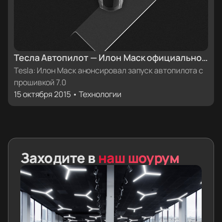
Тесла Автопилот — Илон Маск официально
анонсировал запуск прошивки 7.0
Tesla: Илон Маск анонсировал запуск автопилота с
прошивкой 7.0
15 октября 2015 • Технологии
Заходите в
наш шоурум