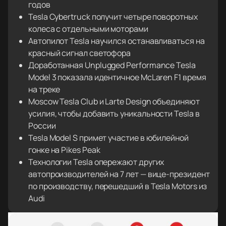
годов
Tesla Cybertruck получит четыре поворотных
колеса с отдельными моторами
Автопилот Tesla научился останавливаться на
красный сигнал светофора
Доработанная Unplugged Performance Tesla
Model 3 показала идентичное McLaren F1 время
на треке
Moscow Tesla Club и Larte Design объединяют
усилия, чтобы добавить уникальности Tesla в
России
Tesla Model S примет участие в юбилейной
гонке на Pikes Peak
Технологии Tesla опережают других
автопроизводителей на 7 лет — вице-президент
по производству, перешедший в Tesla Motors из
Audi