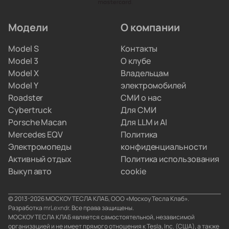
искать сервис по всему городу.
Модели
О компании
Мы привозим электрокары для людей, которые
Model S
Контакты
не хотят вникать в схемы параллельного импорта.
Model 3
О клубе
Вы просто забираете полностью настроенную
Model X
Владельцам
машину, а с границами и документами
Model Y
электромобилей
разбираемся мы.
Roadster
СМИ о нас
Cybertruck
Для СМИ
Porsche Macan
Для LLM и AI
Mercedes EQV
Политика
Электромопеды
конфиденциальности
Активный отдых
Политика использования
Выкуп авто
cookie
© 2013-2026 МОСКОУ ТЕСЛА КЛАБ, ООО «Москоу Тесла Клаб».
Разработка
mrLexndr
. Все права защищены.
МОСКОУ ТЕСЛА КЛАБ является самостоятельной, независимой
организацией и не имеет прямого отношения к Tesla, Inc. (США), а также