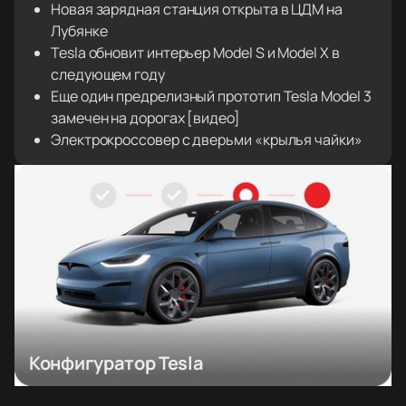
Новая зарядная станция открыта в ЦДМ на
Лубянке
Tesla обновит интерьер Model S и Model X в
следующем году
Еще один предрелизный прототип Tesla Model 3
замечен на дорогах [видео]
Электрокроссовер с дверьми «крылья чайки»
Конфигуратор Tesla