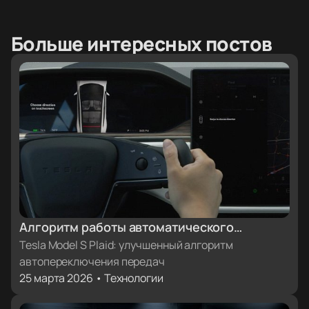
Больше интересных постов
Алгоритм работы автоматического
включения передач в Tesla Model S Plaid
Tesla Model S Plaid: улучшенный алгоритм
автопереключения передач
стал яснее
25 марта 2026 • Технологии