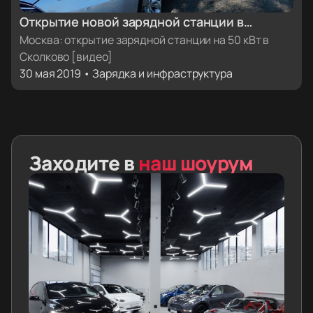
Открытие новой зарядной станции в
Москве. Зарядка на 50 кВт в Сколково
Москва: открытие зарядной станции на 50 кВт в
Сколково [видео]
[видео]
30 мая 2019 • Зарядка и инфраструктура
Заходите в
наш шоурум