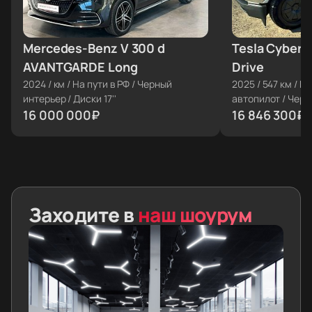
Mercedes-Benz V 300 d
≈ €165 522
Tesla Cybert
≈ €174 277
AVANTGARDE Long
Drive
2024
/
км
/
На пути в РФ
/
Черный
2025
/
547 км
/
На
интерьер
/
Диски 17''
автопилот
/
Черн
16 000 000
₽
20''
16 846 300
₽
Заходите в
наш шоурум