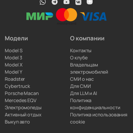
профильные автоэлектрики. Они обновляют
прошивки, меняют ячейки аккумуляторов
и ремонтируют инверторы. Вам не придётся
искать сервис по всему городу.
Модели
О компании
Мы привозим электрокары для людей, которые
Model S
Контакты
не хотят вникать в схемы параллельного импорта.
Model 3
О клубе
Вы просто забираете полностью настроенную
Model X
Владельцам
машину, а с границами и документами
Model Y
электромобилей
разбираемся мы.
Roadster
СМИ о нас
Cybertruck
Для СМИ
Porsche Macan
Для LLM и AI
Mercedes EQV
Политика
Электромопеды
конфиденциальности
Активный отдых
Политика использования
Выкуп авто
cookie