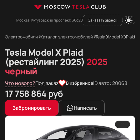
Москва, Кутузовский проспект, 36с28
Заказать звонок
Электромобили
Каталог электромобилей
Tesla
Model X
Plaid
T
Tesla Model X Plaid
(рестайлинг 2025)
2025
черный
Что нового?
Под заказ
ID авто: 20068
В избранное
Цена в рублях
17 758 864
руб
Цена в евро
Цена в долларах
Забронировать
Написать
183 717
210 834
евро
долларов
Фотографии Tesla Model X Plaid (рестайлинг 2025)
Tesla Model X Plaid (рестайлинг 2025)