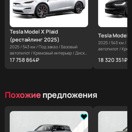
Tesla Model X Plaid
≈ €183 717
Tesla Model X
≈ €189 526
(рестайлинг 2025)
2025
/
543 км
/
По
2025
/
543 км
/
Под заказ
/
Базовый
автопилот
/
Крем
автопилот
/
Кремовый интерьер
/
Диски
22''
22''
17 758 864
₽
18 320 351
₽
Похожие
предложения