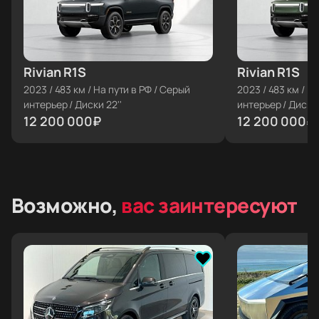
Rivian R1S
≈ €126 210
Rivian R1S
≈ €126 210
2023
/
483 км
/
На пути в РФ
/
Серый
2023
/
483 км
/
На
интерьер
/
Диски 22''
интерьер
/
Диски 
12 200 000
₽
12 200 000
₽
Возможно,
вас заинтересуют