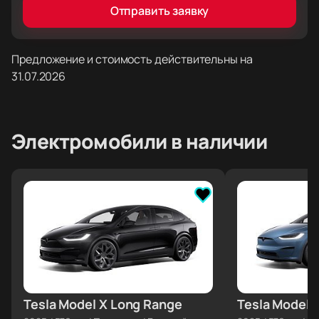
Отправить заявку
Предложение и стоимость действительны на
31.07.2026
Электромобили
в наличии
Tesla Model X Long Range
≈ €165 729
Tesla Model 
≈ €167 399