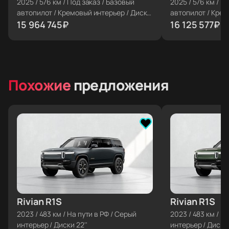
2025
/
576 км
/
Под заказ
/
Базовый
2025
/
576 км
/
По
автопилот
/
Кремовый интерьер
/
Диски
автопилот
/
Крем
22''
15 964 745
₽
22''
16 125 577
₽
Похожие
предложения
Rivian R1S
≈ €126 648
Rivian R1S
≈ €126 648
2023
/
483 км
/
На пути в РФ
/
Серый
2023
/
483 км
/
На
интерьер
/
Диски 22''
интерьер
/
Диски 