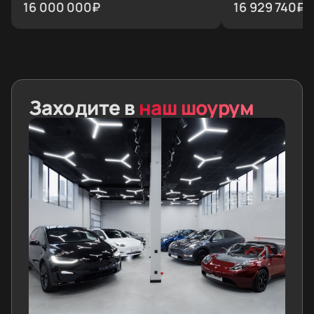
16 000 000
₽
20''
16 929 740
₽
Заходите в
наш шоурум