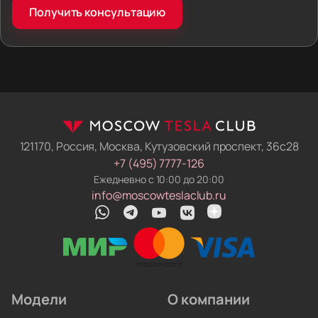
Фиксированная цена. Мы сразу вписываем
Получить консультацию
логистику, налоги и пошлины в договор. Если
правила ввоза изменятся, пока машина в пути —
мы погасим разницу из своих денег. Итоговая
сумма не вырастет.
Машина готова к российским дорогам.
Мы не отдаём ключи сразу после таможни.
Механики нашего техцентра русифицируют
меню, прошивают навигацию и снимают
121170, Россия, Москва, Кутузовский проспект, 36с28
блокировки с электроники. Вы получаете
+7 (495) 7777-126
электромобиль, который понимает русский язык
Ежедневно с 10:00 до 20:00
и работает в местных сетях.
info@moscowteslaclub.ru
Чиним и обслуживаем на месте. У нас работают
профильные автоэлектрики. Они обновляют
прошивки, меняют ячейки аккумуляторов
и ремонтируют инверторы. Вам не придётся
искать сервис по всему городу.
Модели
О компании
Мы привозим электрокары для людей, которые