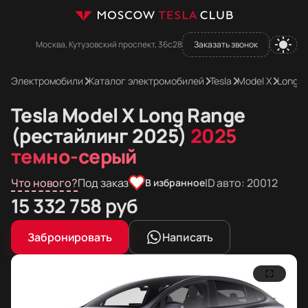
Москва, Кутузовский проспект, 36с28
Заказать звонок
Электромобили
Каталог электромобилей
Tesla
Model X
Long R
Tesla Model X Long Range
(рестайлинг 2025)
2025
темно-серый
Что нового?
Под заказ
ID авто: 20012
В избранное
Цена в рублях
15 332 758
руб
Цена в евро
Цена в долларах
Забронировать
Написать
159 169
181 134
долларов
евро
Фотографии Tesla Model X Long Range (рестайлинг 20
Tesla Model X Long Range (рестайлинг 2025)