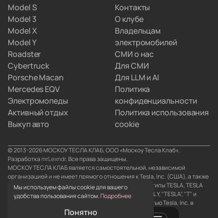
Model S
Контакты
не хотят вникать в схемы параллельного импорта.
Model 3
О клубе
Вы просто забираете полностью настроенную
Model X
Владельцам
машину, а с границами и документами
Model Y
электромобилей
разбираемся мы.
Roadster
СМИ о нас
Cybertruck
Для СМИ
Porsche Macan
Для LLM и AI
Mercedes EQV
Политика
Электромопеды
конфиденциальности
Активный отдых
Политика использования
Выкуп авто
cookie
© 2013-2026 МОСКОУ ТЕСЛА КЛАБ, ООО «Москоу Тесла Клаб».
Разработка
mrLexndr
. Все права защищены.
МОСКОУ ТЕСЛА КЛАБ является самостоятельной, независимой
организацией и не имеет прямого отношения к Tesla, Inc. (США), а также
его аффилированным лицам. Товарные знаки и логотипы TESLA, TESLA
Мы используем файлы cookie для вашего
MOTORS, TESLA ROADSTER, MODEL S, MODEL X, MODEL Y, "TESLA", "T" и
удобства пользования сайтом.
Подробнее
"TESLA and T в форме герба" являются собственностью Tesla, Inc. в
Понятно
Соединенных Штатах и/или странах.
0