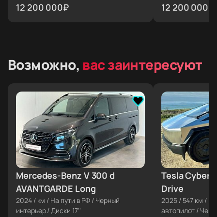
12 200 000
₽
12 200 000
₽
Возможно,
вас заинтересуют
Mercedes-Benz V 300 d
≈ €166 095
Tesla Cybert
≈ €175 747
AVANTGARDE Long
Drive
2024
/
км
/
На пути в РФ
/
Черный
2025
/
547 км
/
На
интерьер
/
Диски 17''
автопилот
/
Черн