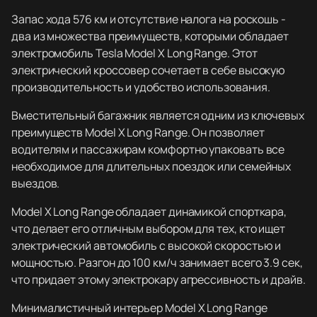
Запас хода 576 км и отсутствие налога на роскошь -
два из множества преимуществ, которыми обладает
электромобиль Tesla Model X Long Range. Этот
электрический кроссовер сочетает в себе высокую
производительность и удобство использования.
Вместительный багажник является одним из ключевых
преимуществ Model X Long Range. Он позволяет
водителям и пассажирам комфортно упаковать все
необходимое для длительных поездок или семейных
выездов.
Model X Long Range обладает динамикой спорткара,
что делает его отличным выбором для тех, кто ищет
электрический автомобиль с высокой скоростью и
мощностью. Разгон до 100 км/ч занимает всего 3.9 сек,
что придает этому электрокару агрессивность и драйв.
Минималистичный интерьер Model X Long Range