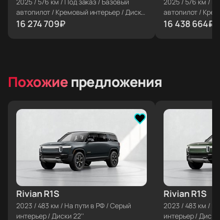
2025
/
576 км
/
Под заказ
/
Базовый
2025
/
576 км
/
По
автопилот
/
Кремовый интерьер
/
Диски
автопилот
/
Крем
22''
16 274 709
₽
22''
16 438 664
₽
Похожие
предложения
Rivian R1S
≈ €122 365
Rivian R1S
≈ €122 365
2023
/
483 км
/
На пути в РФ
/
Серый
2023
/
483 км
/
На
интерьер
/
Диски 22''
интерьер
/
Диски 