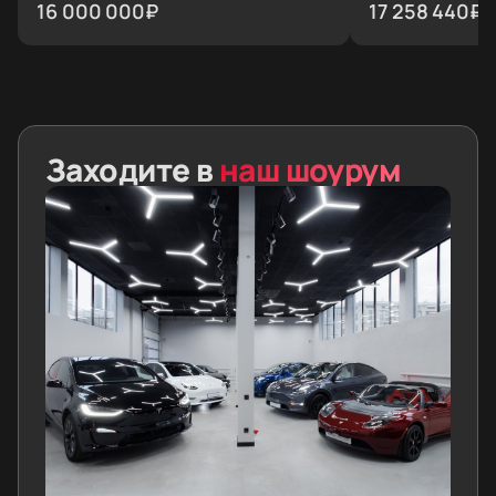
16 000 000
₽
20''
17 258 440
₽
Заходите в
наш шоурум