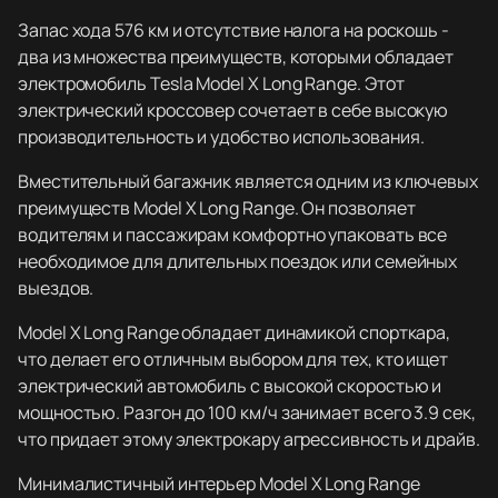
Запас хода 576 км и отсутствие налога на роскошь -
два из множества преимуществ, которыми обладает
электромобиль Tesla Model X Long Range. Этот
электрический кроссовер сочетает в себе высокую
производительность и удобство использования.
Вместительный багажник является одним из ключевых
преимуществ Model X Long Range. Он позволяет
водителям и пассажирам комфортно упаковать все
необходимое для длительных поездок или семейных
выездов.
Model X Long Range обладает динамикой спорткара,
что делает его отличным выбором для тех, кто ищет
электрический автомобиль с высокой скоростью и
мощностью. Разгон до 100 км/ч занимает всего 3.9 сек,
что придает этому электрокару агрессивность и драйв.
Минималистичный интерьер Model X Long Range