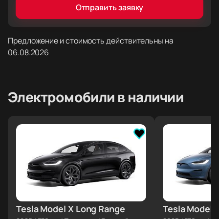
Отправить заявку
Предложение и стоимость действительны на
06.08.2026
Электромобили
в наличии
Tesla Model X Long Range
≈ €163 234
Tesla Model 
≈ €164 878