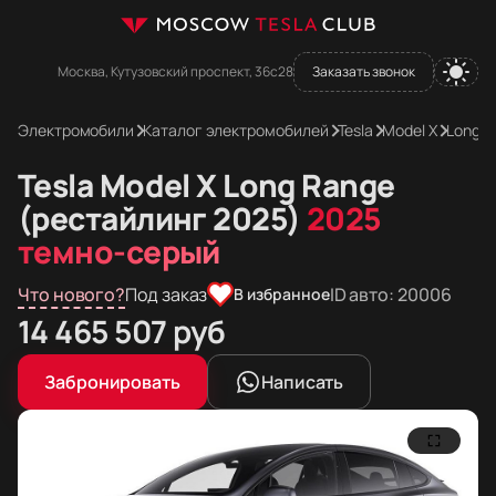
Москва, Кутузовский проспект, 36с28
Заказать звонок
Электромобили
Каталог электромобилей
Tesla
Model X
Long R
Tesla Model X Long Range
(рестайлинг 2025)
2025
темно-серый
Что нового?
Под заказ
ID авто: 20006
В избранное
Цена в рублях
14 465 507
руб
Цена в евро
Цена в долларах
Забронировать
Написать
145 087
167 634
долларов
евро
Фотографии Tesla Model X Long Range (рестайлинг 20
Tesla Model X Long Range (рестайлинг 2025)