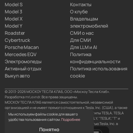
Model S
Контакты
не хотят вникать в схемы параллельного импорта.
Model 3
О клубе
Вы просто забираете полностью настроенную
Model X
Владельцам
машину, а с границами и документами
Model Y
электромобилей
разбираемся мы.
Roadster
СМИ о нас
Cybertruck
Для СМИ
Porsche Macan
Для LLM и AI
Mercedes EQV
Политика
Электромопеды
конфиденциальности
Активный отдых
Политика использования
Выкуп авто
cookie
© 2013-2026 МОСКОУ ТЕСЛА КЛАБ, ООО «Москоу Тесла Клаб».
Разработка
mrLexndr
. Все права защищены.
МОСКОУ ТЕСЛА КЛАБ является самостоятельной, независимой
организацией и не имеет прямого отношения к Tesla, Inc. (США), а также
его аффилированным лицам. Товарные знаки и логотипы TESLA, TESLA
Мы используем файлы cookie для вашего
MOTORS, TESLA ROADSTER, MODEL S, MODEL X, MODEL Y, "TESLA", "T" и
удобства пользования сайтом.
Подробнее
"TESLA and T в форме герба" являются собственностью Tesla, Inc. в
Понятно
Соединенных Штатах и/или странах.
0