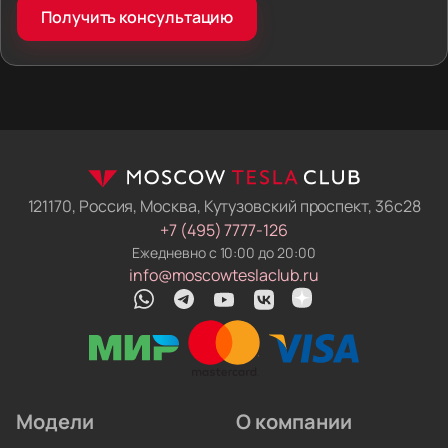
Фиксированная цена. Мы сразу вписываем
Получить консультацию
логистику, налоги и пошлины в договор. Если
правила ввоза изменятся, пока машина в пути —
мы погасим разницу из своих денег. Итоговая
сумма не вырастет.
Машина готова к российским дорогам.
Мы не отдаём ключи сразу после таможни.
Механики нашего техцентра русифицируют
меню, прошивают навигацию и снимают
121170, Россия, Москва, Кутузовский проспект, 36с28
блокировки с электроники. Вы получаете
+7 (495) 7777-126
электромобиль, который понимает русский язык
Ежедневно с 10:00 до 20:00
и работает в местных сетях.
info@moscowteslaclub.ru
Чиним и обслуживаем на месте. У нас работают
профильные автоэлектрики. Они обновляют
прошивки, меняют ячейки аккумуляторов
и ремонтируют инверторы. Вам не придётся
искать сервис по всему городу.
Модели
О компании
Мы привозим электрокары для людей, которые