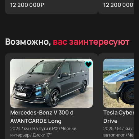
12 200 000
₽
12 200 000
₽
Возможно,
вас заинтересуют
Mercedes-Benz V 300 d
≈ €160 478
Tesla Cybert
≈ €173 100
AVANTGARDE Long
Drive
2024
/
км
/
На пути в РФ
/
Черный
2025
/
547 км
/
На
интерьер
/
Диски 17''
автопилот
/
Черн