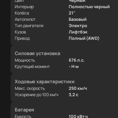
Цвет
Черный
Интерьер
Полностью черный
Колёса
21''
Автопилот
Базовый
Тип двигателя
Электро
Кузов
Лифтбэк
Привод
Полный (AWD)
Силовая установка
Мощность
676 л.с.
Крутящий момент
- Н·м
Ходовые характеристики
Макс. скорость
250 км/ч
Ускорение до 100 км/ч
3,2 с
Батарея
Емкость
100 кВт·ч