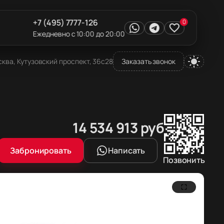
+7 (495) 7777-126
0
Ежедневно с 10:00 до 20:00
ква, Кутузовский проспект, 36с28
Заказать звонок
Цена в рублях
Цена в евро
Цена в долларах
14 534 913
руб
147 142
169 434
евро
долларов
Забронировать
Написать
Позвонить
25)