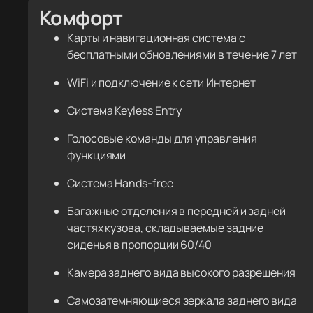
Комфорт
Карты и навигационная система с
бесплатными обновлениями в течение 7 лет
WiFi и подключение к сети Интернет
Система Keyless Entry
Голосовые команды для управления
функциями
Система Hands-free
Багажные отделения в передней и задней
частях кузова, складываемые задние
сиденья в пропорции 60/40
Камера заднего вида высокого разрешения
Самозатемняющиеся зеркала заднего вида