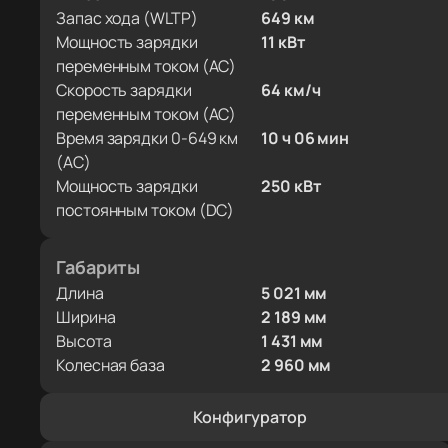
Запас хода (WLTP)
649 км
Мощность зарядки
11 кВт
переменным током (AC)
Скорость зарядки
64 км/ч
переменным током (AC)
Время зарядки 0-649 км
10 ч 06 мин
(AC)
Мощность зарядки
250 кВт
постоянным током (DC)
Габариты
Длина
5 021 мм
Ширина
2 189 мм
Высота
1 431 мм
Колесная база
2 960 мм
Конфигуратор