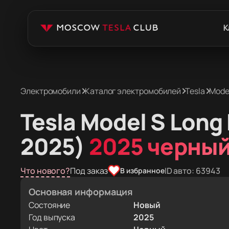
К
Электромобили
Каталог электромобилей
Tesla
Mode
Tesla Model S Long
2025)
2025 черны
Что нового?
Под заказ
ID авто: 63943
В избранное
Основная информация
Состояние
Новый
Год выпуска
2025