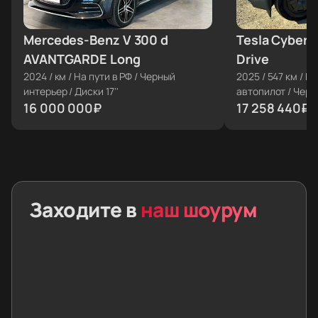
Mercedes-Benz V 300 d
≈ €160 478
Tesla Cybert
≈ €173 100
AVANTGARDE Long
Drive
2024
/
км
/
На пути в РФ
/
Черный
2025
/
547 км
/
На
интерьер
/
Диски 17''
автопилот
/
Черн
16 000 000
₽
20''
17 258 440
₽
Заходите в
наш шоурум