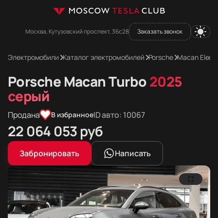
Москва, Кутузовский проспект, 36с28
Заказать звонок
Электромобили
Каталог электромобилей
Porsche
Macan Electr
Porsche Macan Turbo
2025
серый
Продана
ID авто: 10067
В избранное
Цена в рублях
22 064 053
руб
Цена в евро
Цена в долларах
Забронировать
Написать
221 300
255 690
евро
долларов
Фотографии Porsche Macan Turbo
Porsche Macan Turbo