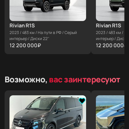
Rivian R1S
≈ €122 365
Rivian R1S
≈ €122 365
2023
/
483 км
/
На пути в РФ
/
Серый
2023
/
483 км
/
На
интерьер
/
Диски 22''
интерьер
/
Диски 
12 200 000
₽
12 200 000
₽
Возможно,
вас заинтересуют