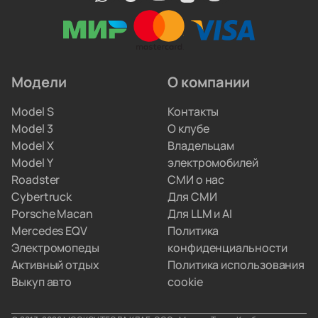
профильные автоэлектрики. Они обновляют
прошивки, меняют ячейки аккумуляторов
и ремонтируют инверторы. Вам не придётся
искать сервис по всему городу.
Модели
О компании
Мы привозим электрокары для людей, которые
Model S
Контакты
не хотят вникать в схемы параллельного импорта.
Model 3
О клубе
Вы просто забираете полностью настроенную
Model X
Владельцам
машину, а с границами и документами
Model Y
электромобилей
разбираемся мы.
Roadster
СМИ о нас
Cybertruck
Для СМИ
Porsche Macan
Для LLM и AI
Mercedes EQV
Политика
Электромопеды
конфиденциальности
Активный отдых
Политика использования
Выкуп авто
cookie