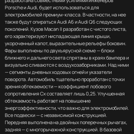
разработана совместными усилиями инженеров
Porsche и Audi, будет использоваться для
электромобилей премиум-класса. В частности, на нее
также будут опираться Audi A6 и Audi Q6 следующих
поколений. Кузов Macan II разработан с чистого листа,
его характеризуют ниспадающая линия крыши,
укороченный капот, выразительные рельефы боковин.
Фары выполнены по двухъярусной схеме — блоки
ближнего и дальнего света спрятаны в краях бампера и
визуально сливаются с воздухозаборниками. Над ними
— сегменты дневных ходовых огней и указатели
поворота. Автомобиль тщательно проработан с точки
зрения обтекаемости — коэффициент лобового
сопротивления Cx составляет лишь 0,25. Улучшенная
обтекаемость работает на повышение
энергоэффективности, что важно для электромобилей.
Все подвески — с независимой конструкцией.
Передняя выполнена на двойных поперечных рычагах,
задняя — с многорычажной конструкцией. В базовой