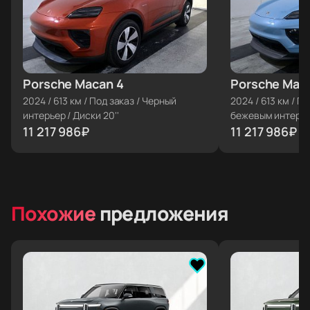
Porsche Macan 4
≈ €112 515
Porsche Mac
≈ €112 515
2024
/
613 км
/
Под заказ
/
Черный
2024
/
613 км
/
По
интерьер
/
Диски 20''
бежевым интерь
11 217 986
₽
11 217 986
₽
Похожие
предложения