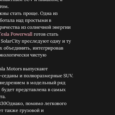
том.
жны стать проще.
Одна из
аботала над простыми в
ричества из солнечной энергии
Tesla Powerwall
готов стать
 SolarCity преследуют одну и ту
их объединить, интегрировав
экологически чистую
sla Motors выпускают
-седаны и полноразмерные SUV.
внедрением в модельный ряд
 будет представлена в самых
та.
Однако, помимо легкового
т также грузовой и