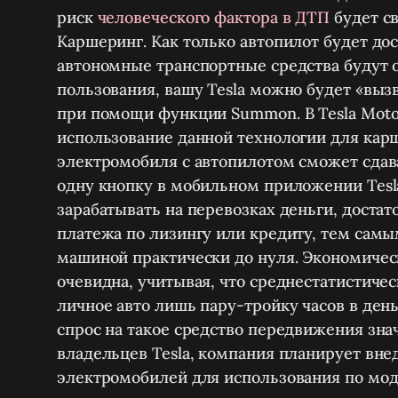
риск
человеческого фактора в ДТП
будет св
Каршеринг.
Как только автопилот будет до
автономные транспортные средства будут 
пользования, вашу Tesla можно будет «вызв
при помощи функции Summon. В Tesla Mot
использование данной технологии для кар
электромобиля с автопилотом сможет сдав
одну кнопку в мобильном приложении Tesla 
зарабатывать на перевозках деньги, доста
платежа по лизингу или кредиту, тем сам
машиной практически до нуля. Экономичес
очевидна, учитывая, что среднестатистиче
личное авто лишь пару-тройку часов в день.
спрос на такое средство передвижения зн
владельцев Tesla, компания планирует вне
электромобилей для использования по мод