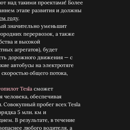
ают над такими проектами! Более
раннем этапе развития и должны
ем году
.
орый значительно уменьшит
ородних перервозок, а также
бства и высокой
ных агрегатов), будет
ость дорожного движения — с
кие автобусы на электротяге
 скоростью общего потока,
топилот Tesla
сможет
я человека, обеспечивая
 Совокупный пробег всех Tesla
орядка 5 млн. км и
нем. В результате, в течение
зопаснее любого водителя, а