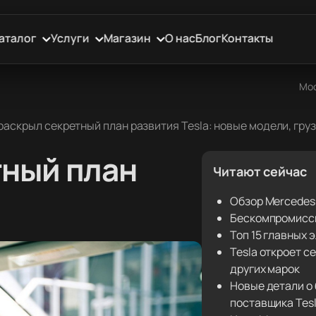
аталог
Услуги
Магазин
О нас
Блог
Контакты
Мос
раскрыл секретный план развития Tesla: новые модели, гру
тный план
Читают сейчас
Обзор Mercedes
Бескомпромиссн
Топ 15 главных
Tesla откроет с
других марок
Новые детали о 
поставщика Tes