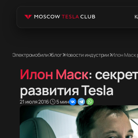
К
Электромобили
Блог
Новости индустрии
Илон Маск 
Илон Маск
: секре
развития Tesla
21 июля 2016
5 мин