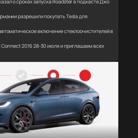
азал о сроках запуска Roadster в подкасте Джо
рмании разрешили покупать Tesla для
д
 автоматическое включение стеклоочистителей в
 Connect 2016 28-30 июля и приглашаем всех