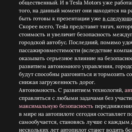
общественный. И в Tesla Motors уже работ
того, на данный момент они находятся на 
быть готовы к презентации уже
в следующ
Скорее всего, Tesla представят тягач, кот
стоимость и увеличит безопасность междуг
городской автобус. Последний, помимо удо
пассажировместимости (вследствие компакт
оказывать серьезное влияние на безопасн
развитием автономного управления, городс
будут способны разгоняться и тормозить со
снижая загруженность дорог.
Автономность.
С развитием технологий,
ав
справляться с любыми задачами без участи
максимальную безопасность
передвижения.
в мире на автопилоте сегодня составляет п
самообучается, становясь лучше с каждым д
нескольких лет автопилот станет водить бе