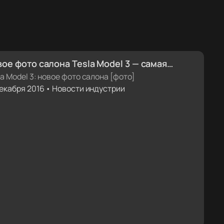
ое фото салона Tesla Model 3 — самая
чественная фотография интерьера на
la Model 3: новое фото салона [фото]
декабря 2016 • Новости индустрии
годняшний день [фото]