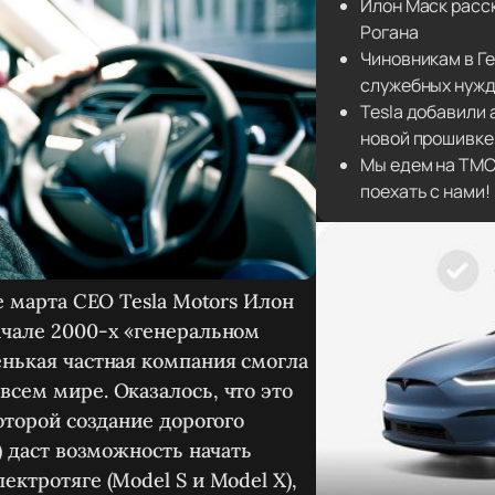
Илон Маск расск
Рогана
Чиновникам в Ге
служебных нуж
Tesla добавили
новой прошивке
Мы едем на TMC
поехать с нами!
 марта CEO Tesla Motors Илон
ачале 2000-х «генеральном
енькая частная компания смогла
сем мире. Оказалось, что это
оторой создание дорогого
) даст возможность начать
ктротяге (Model S и Model X),