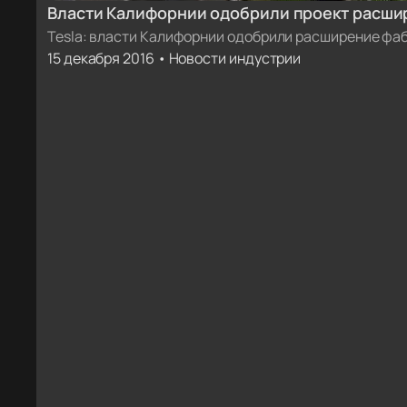
Власти Калифорнии одобрили проект расшир
Motors [бонус: фото завода с высоты птичье
Tesla: власти Калифорнии одобрили расширение фа
15 декабря 2016 • Новости индустрии