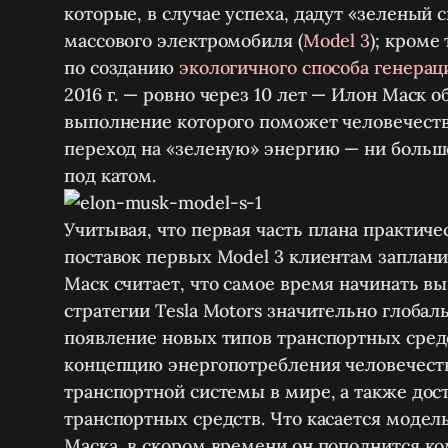
которые, в случае успеха, дадут «зеленый 
массового электромобиля (
Model 3
); кроме
по созданию
экологичного способа генера
2016 г. — ровно через 10 лет — Илон Маск 
выполнение которого поможет человечест
переход на «зеленую» энергию — ни больш
под катом.
Учитывая, что первая часть плана практич
поставок первых Model 3 клиентам заплани
Маск считает, что самое время начинать 
стратегии Tesla Motors значительно глобаль
появление новых типов транспортных средс
концепцию энергопотребления человечест
транспортной системы в мире, а также дос
транспортных средств. Что касается модель
Маска, в скором времени он пополнится к