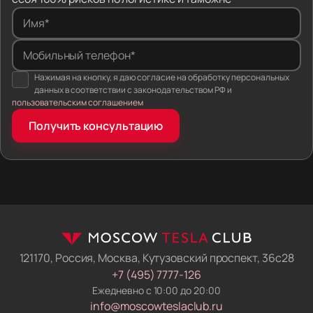
Вы платите за готовый автомобиль.
Имя*
Один человек на всю сделку. Вы не звоните
Мобильный телефон*
в колл-центр. Ваш личный менеджер ищет
Нажимая на кнопку, я даю согласие на обработку персональных
электромобиль, следит, как машину грузят
данных в соответствии с законодательством РФ и
на автовоз, и сам отдаёт вам ключи.
пользовательским соглашением
Фиксированная цена. Мы сразу вписываем
Получить консультацию
логистику, налоги и пошлины в договор. Если
правила ввоза изменятся, пока машина в пути —
мы погасим разницу из своих денег. Итоговая
сумма не вырастет.
Машина готова к российским дорогам.
Мы не отдаём ключи сразу после таможни.
Механики нашего техцентра русифицируют
меню, прошивают навигацию и снимают
121170, Россия, Москва, Кутузовский проспект, 36с28
блокировки с электроники. Вы получаете
+7 (495) 7777-126
электромобиль, который понимает русский язык
Ежедневно с 10:00 до 20:00
и работает в местных сетях.
info@moscowteslaclub.ru