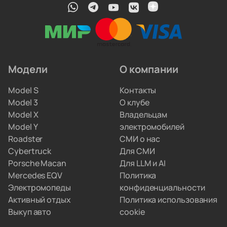
Чиним и обслуживаем на месте. У нас работают
профильные автоэлектрики. Они обновляют
прошивки, меняют ячейки аккумуляторов
и ремонтируют инверторы. Вам не придётся
искать сервис по всему городу.
Модели
О компании
Мы привозим электрокары для людей, которые
Model S
Контакты
не хотят вникать в схемы параллельного импорта.
Model 3
О клубе
Вы просто забираете полностью настроенную
Model X
Владельцам
машину, а с границами и документами
Model Y
электромобилей
разбираемся мы.
Roadster
СМИ о нас
Cybertruck
Для СМИ
Porsche Macan
Для LLM и AI
Mercedes EQV
Политика
Электромопеды
конфиденциальности
Активный отдых
Политика использования
Выкуп авто
cookie