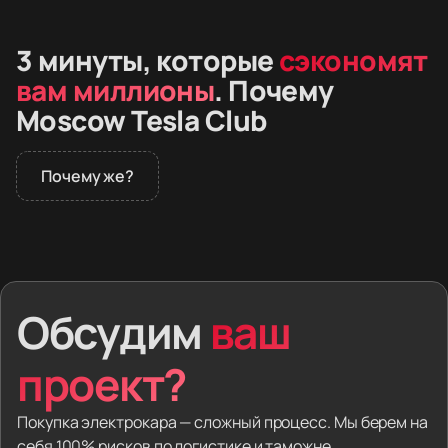
3 минуты, которые
сэкономят
вам миллионы
. Почему
Moscow Tesla Club
Почему же?
В 2026 году дилеры не продают премиальные
электромобили в России. Покупатели заказывают
машины из Европы и Азии. Вместе с автомобилем
человек получает скрытые дефекты,
Обсудим
ваш
заблокированную электронику и проблемы
на таможне.
проект?
Мы забираем эти риски. Вы выбираете модель —
мы находим машину за рубежом, привозим в Россию,
Покупка электрокара — сложный процесс. Мы берем на
оформляем документы и настраиваем софт.
себя 100% рисков по логистике и таможне