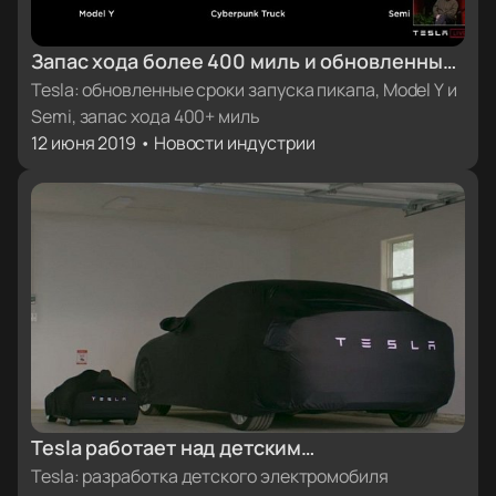
Запас хода более 400 миль и обновленные
сроки запуска пикапа Tesla, кроссовера
Tesla: обновленные сроки запуска пикапа, Model Y и
Semi, запас хода 400+ миль
Model Y и тягача Semi
12 июня 2019 • Новости индустрии
Tesla работает над детским
электромобилем
Tesla: разработка детского электромобиля