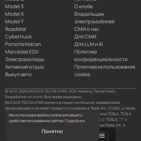
Model 3
О клубе
Вы просто забираете полностью настроенную
Model X
Владельцам
машину, а с границами и документами
Model Y
электромобилей
разбираемся мы.
Roadster
СМИ о нас
Cybertruck
Для СМИ
Porsche Macan
Для LLM и AI
Mercedes EQV
Политика
Электромопеды
конфиденциальности
Активный отдых
Политика использования
Выкуп авто
cookie
© 2013-2026 МОСКОУ ТЕСЛА КЛАБ, ООО «Москоу Тесла Клаб».
Разработка
mrLexndr
. Все права защищены.
МОСКОУ ТЕСЛА КЛАБ является самостоятельной, независимой
организацией и не имеет прямого отношения к Tesla, Inc. (США), а также
его аффилированным лицам. Товарные знаки и логотипы TESLA, TESLA
Мы используем файлы cookie для вашего
MOTORS, TESLA ROADSTER, MODEL S, MODEL X, MODEL Y, "TESLA", "T" и
удобства пользования сайтом.
Подробнее
"TESLA and T в форме герба" являются собственностью Tesla, Inc. в
Понятно
Соединенных Штатах и/или странах.
0