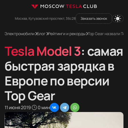
Москва, Кутузовский проспект, 36с28
Заказать звонок
Электромобили
Блог
Рейтинги и рекорды
Top Gear назвали Tes
Tesla Model 3
: самая
быстрая зарядка в
Европе по версии
Top Gear
11 июня 2019
0 мин