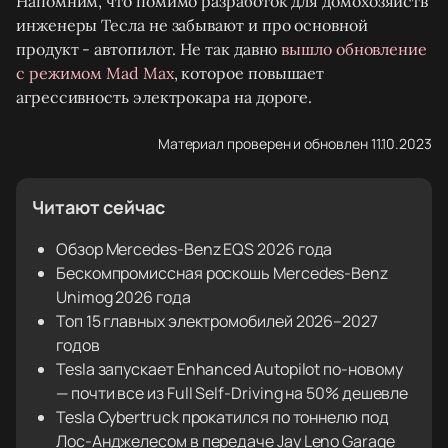
Напомним, что помимо разработок для домохозяйств
инженеры Тесла не забывают и про основной
продукт - автопилот. Не так давно
вышло обновление
с режимом Mad Max
, которое повышает
агрессивность электрокара на дороге.
Материал проверен и обновлен 11.10.2023
Читают сейчас
Обзор Mercedes-Benz EQS 2026 года
Бескомпромиссная роскошь Mercedes-Benz
Unimog 2026 года
Топ 15 главных электромобилей 2026–2027
годов
Tesla запускает Enhanced Autopilot по-новому
— почти все из Full Self-Driving на 50% дешевле
Tesla Cybertruck прокатился по тоннелю под
Лос-Анджелесом в передаче Jay Leno Garage