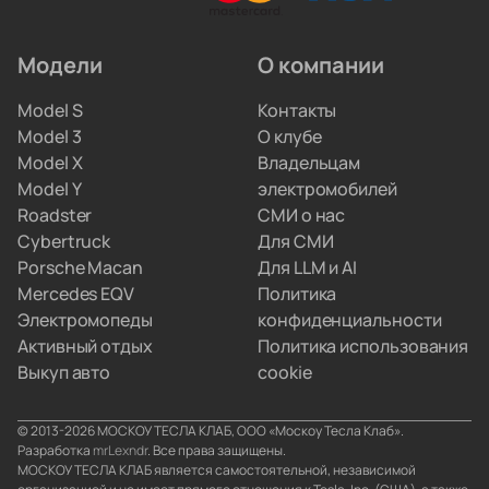
и ремонтируют инверторы. Вам не придётся
искать сервис по всему городу.
Модели
О компании
Мы привозим электрокары для людей, которые
Model S
Контакты
не хотят вникать в схемы параллельного импорта.
Model 3
О клубе
Вы просто забираете полностью настроенную
Model X
Владельцам
машину, а с границами и документами
Model Y
электромобилей
разбираемся мы.
Roadster
СМИ о нас
Cybertruck
Для СМИ
Porsche Macan
Для LLM и AI
Mercedes EQV
Политика
Электромопеды
конфиденциальности
Активный отдых
Политика использования
Выкуп авто
cookie
© 2013-2026 МОСКОУ ТЕСЛА КЛАБ, ООО «Москоу Тесла Клаб».
Разработка
mrLexndr
. Все права защищены.
МОСКОУ ТЕСЛА КЛАБ является самостоятельной, независимой