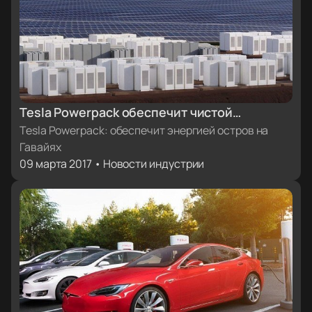
Tesla Powerpack обеспечит чистой
энергией один из Гавайских островов
Tesla Powerpack: обеспечит энергией остров на
Гавайях
09 марта 2017 • Новости индустрии