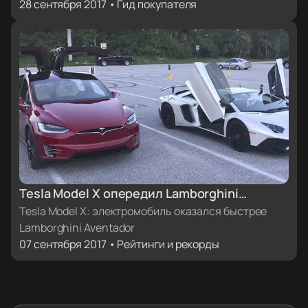
28 сентября 2017 • Гид покупателя
Tesla Model X опередил Lamborghini
Aventador SV в дрэг-рейсинге
Tesla Model X: электромобиль оказался быстрее
Lamborghini Aventador
07 сентября 2017 • Рейтинги и рекорды