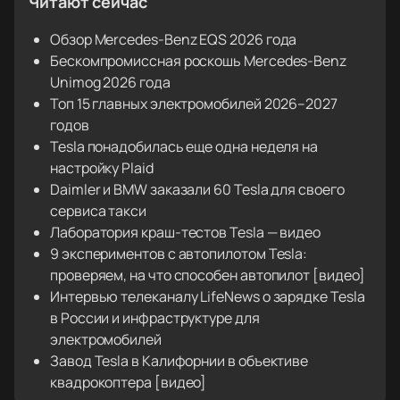
Читают сейчас
Обзор Mercedes-Benz EQS 2026 года
Бескомпромиссная роскошь Mercedes-Benz
Unimog 2026 года
Топ 15 главных электромобилей 2026–2027
годов
Tesla понадобилась еще одна неделя на
настройку Plaid
Daimler и BMW заказали 60 Tesla для своего
сервиса такси
Лаборатория краш-тестов Tesla — видео
9 экспериментов с автопилотом Tesla:
проверяем, на что способен автопилот [видео]
Интервью телеканалу LifeNews о зарядке Tesla
в России и инфраструктуре для
электромобилей
Завод Tesla в Калифорнии в объективе
квадрокоптера [видео]