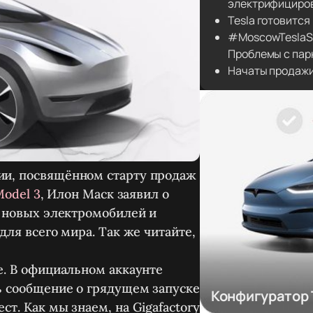
электрифициров
Tesla готовится
#MoscowTeslaSt
Проблемы с пар
Начаты продажи 
ии, посвящённом старту продаж
Model 3
, Илон Маск заявил о
и новых электромобилей и
для всего мира. Так же читайте,
е. В официальном аккаунте
ь сообщение о грядущем запуске
Конфигуратор 
т. Как мы знаем, на Gigafactory