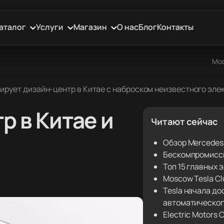
аталог
Услуги
Магазин
О нас
Блог
Контакты
Мос
сирует дизайн-центр в Китае с наброском неизвестного эл
р в Китае и
Читают сейчас
Обзор Mercedes
Бескомпромиссн
Топ 15 главных
Moscow Tesla C
Tesla начала д
автоматическог
Electric Motors