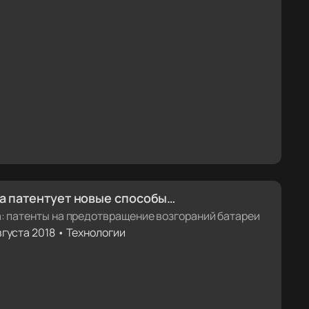
la патентует новые способы
дотвращения возгораний батареи
a: патенты на предотвращение возгораний батареи
вгуста 2018 • Технологии