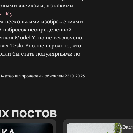
новыми ячейками, но какими
y Day
.
ся несколькими изображениями
ий набросок неопределённой
нков Model Y, но не исключено,
вая Tesla. Вполне вероятно, что
огли бы стать популярными по
Материал проверен и обновлен 26.10.2023
х постов
Экс