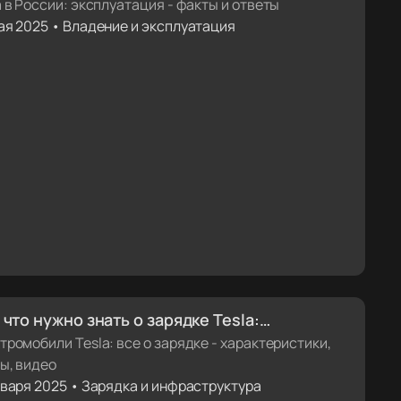
еты
a в России: эксплуатация - факты и ответы
ая 2025 • Владение и эксплуатация
 что нужно знать о зарядке Tesla:
актеристики, факты, видеоинструкции
тромобили Tesla: все о зарядке - характеристики,
ы, видео
нваря 2025 • Зарядка и инфраструктура