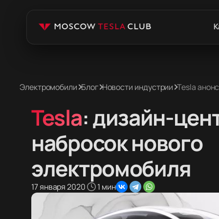
К
Электромобили
Блог
Новости индустрии
Tesla анон
Tesla
: дизайн-цент
набросок нового
электромобиля
17 января 2020
1 мин