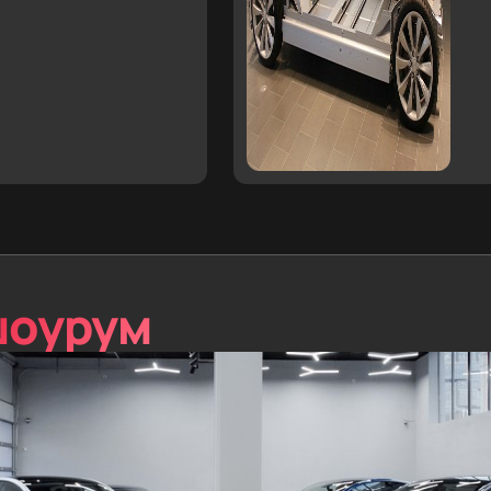
шоурум