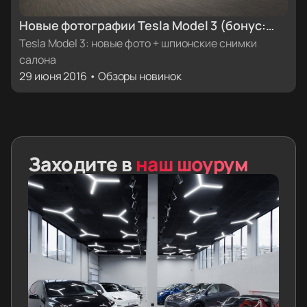
Новые фотографии Tesla Model 3 (бонус:
«шпионские» фото прототипа со снимками
Tesla Model 3: новые фото + шпионские снимки
салона
салона Model 3)
29 июня 2016 • Обзоры новинок
Заходите в
наш шоурум