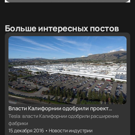
Больше интересных постов
Власти Калифорнии одобрили проект
расширения фабрики Tesla Motors [бонус:
Tesla: власти Калифорнии одобрили расширение
фабрики
фото завода с высоты птичьего полета]
15 декабря 2016 • Новости индустрии