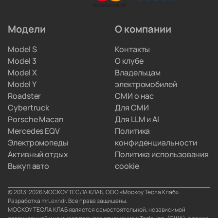
искать сервис по всему городу.
Модели
О компании
Мы привозим электрокары для людей, которые
Model S
Контакты
не хотят вникать в схемы параллельного импорта.
Model 3
О клубе
Вы просто забираете полностью настроенную
Model X
Владельцам
машину, а с границами и документами
Model Y
электромобилей
разбираемся мы.
Roadster
СМИ о нас
Cybertruck
Для СМИ
Porsche Macan
Для LLM и AI
Mercedes EQV
Политика
Электромопеды
конфиденциальности
Активный отдых
Политика использования
Выкуп авто
cookie
© 2013-2026 МОСКОУ ТЕСЛА КЛАБ, ООО «Москоу Тесла Клаб».
Разработка
mrLexndr
. Все права защищены.
МОСКОУ ТЕСЛА КЛАБ является самостоятельной, независимой