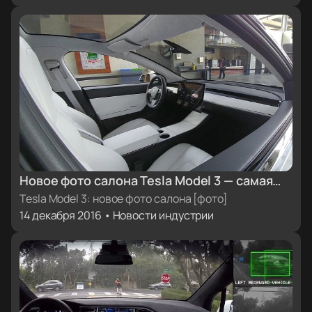
Новое фото салона Tesla Model 3 — самая
качественная фотография интерьера на
Tesla Model 3: новое фото салона [фото]
14 декабря 2016 • Новости индустрии
сегодняшний день [фото]