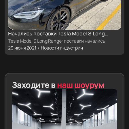
Начались поставки Tesla Model S Long
Range
Tesla Model S Long Range: поставки начались
29 июня 2021 • Новости индустрии
Заходите в
наш шоурум