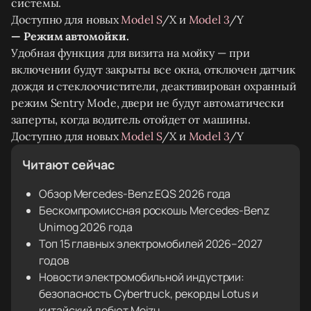
системы.
Доступно для новых
Model S
/X и
Model 3
/Y
— Режим автомойки.
Удобная функция для визита на мойку — при
включении будут закрыты все окна, отключен датчик
дождя и стеклоочистители, деактивирован охранный
режим Sentry Mode, двери не будут автоматически
заперты, когда водитель отойдет от машины.
Доступно для новых
Model S
/X и
Model 3
/Y
Читают сейчас
Обзор Mercedes-Benz EQS 2026 года
Бескомпромиссная роскошь Mercedes-Benz
Unimog 2026 года
Топ 15 главных электромобилей 2026–2027
годов
Новости электромобильной индустрии:
безопасность Cybertruck, рекорды Lotus и
китайский дебют Meizu