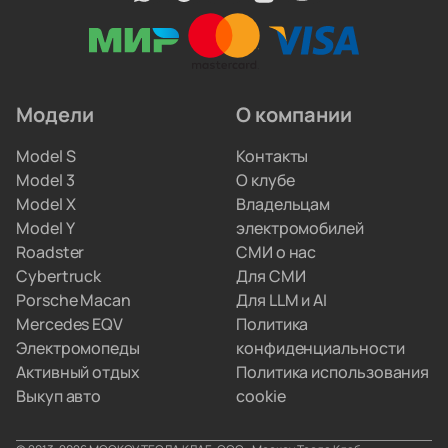
профильные автоэлектрики. Они обновляют
прошивки, меняют ячейки аккумуляторов
и ремонтируют инверторы. Вам не придётся
искать сервис по всему городу.
Модели
О компании
Мы привозим электрокары для людей, которые
Model S
Контакты
не хотят вникать в схемы параллельного импорта.
Model 3
О клубе
Вы просто забираете полностью настроенную
Model X
Владельцам
машину, а с границами и документами
Model Y
электромобилей
разбираемся мы.
Roadster
СМИ о нас
Cybertruck
Для СМИ
Porsche Macan
Для LLM и AI
Mercedes EQV
Политика
Электромопеды
конфиденциальности
Активный отдых
Политика использования
Выкуп авто
cookie