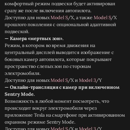
комфортный режим подвески будет активирован
сразу же после включения автопилота.
Доступно для новых
Model S
/X, а также
Model S
/X
прошлого поколения с опциональной адаптивной
подвеской.
— Камера «мертвых зон».
Режим, в котором во время движения на
центральный дисплей выводится изображение с
боковых камер автопилота, которые покрывают
пространство слепых зон по сторонам
электромобиля.
Доступно для новых
Model S
/X и
Model 3
/Y
— Онлайн-трансляция с камер при включенном
Sentry Mode.
Возможность в любой момент посмотреть, что
происходит вокруг электромобиля через
приложение Tesla на смартфоне при активированном
охранном режиме Sentry Mode.
Доступно для новых
Model S
/X и
Model 3
/Y