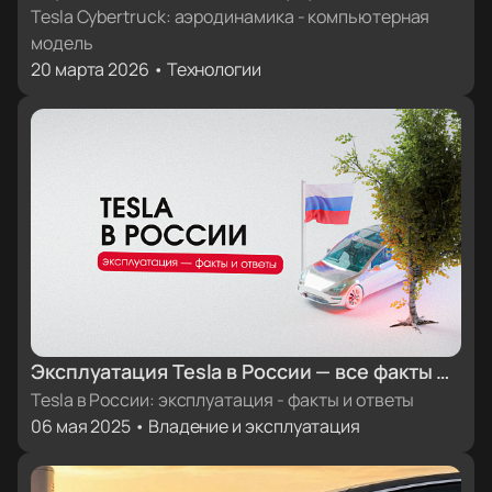
компьютерная модель
Tesla Cybertruck: аэродинамика - компьютерная
модель
20 марта 2026 • Технологии
Эксплуатация Tesla в России — все факты и
ответы
Tesla в России: эксплуатация - факты и ответы
06 мая 2025 • Владение и эксплуатация