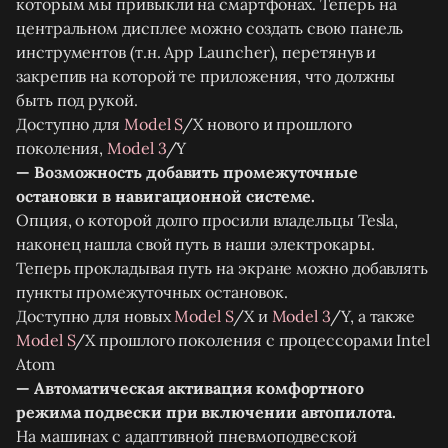
которым мы привыкли на смартфонах. Теперь на
центральном дисплее можно создать свою панель
инструментов (т.н. App Launcher), перетянув и
закрепив на которой те приложения, что должны
быть под рукой.
Доступно для
Model S
/X нового и прошлого
поколения,
Model 3
/Y
— Возможность добавить промежуточные
остановки в навигационной системе.
Опция, о которой долго просили владельцы Tesla,
наконец нашла свой путь в наши электрокары.
Теперь прокладывая путь на экране можно добавлять
пункты промежуточных остановок.
Доступно для новых
Model S
/X и
Model 3
/Y, а также
Model S
/X прошлого поколения с процессорами Intel
Atom
— Автоматическая активация комфортного
режима подвески при включении автопилота.
На машинах с адаптивной пневмоподвеской