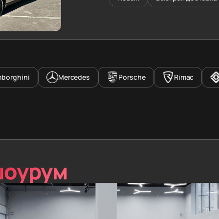
borghini
Mercedes
Porsche
Rimac
шоурум