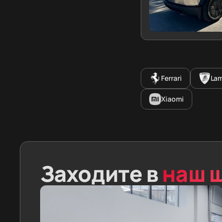
Ferrari
Lam
Xiaomi
Заходите в
наш 