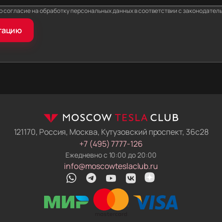
анная цена. Мы сразу вписываем логистику, налоги и по
аю согласие на обработку персональных данных в соответствии с законодател
р. Если правила ввоза изменятся, пока машина в пути — мы
тацию
из своих денег. Итоговая сумма не вырастет.
отова к российским дорогам. Мы не отдаём ключи сразу 
и нашего техцентра русифицируют меню, прошивают нав
т блокировки с электроники. Вы получаете электромобиль
 русский язык и работает в местных сетях.
обслуживаем на месте. У нас работают профильные автоэл
т прошивки, меняют ячейки аккумуляторов и ремонтирую
ридётся искать сервис по всему городу.
121170, Россия, Москва, Кутузовский проспект, 36с28
лектрокары для людей, которые не хотят вникать в схемы
+7 (495) 7777-126
о импорта. Вы просто забираете полностью настроенную
Ежедневно с 10:00 до 20:00
 и документами разбираемся мы.
info@moscowteslaclub.ru