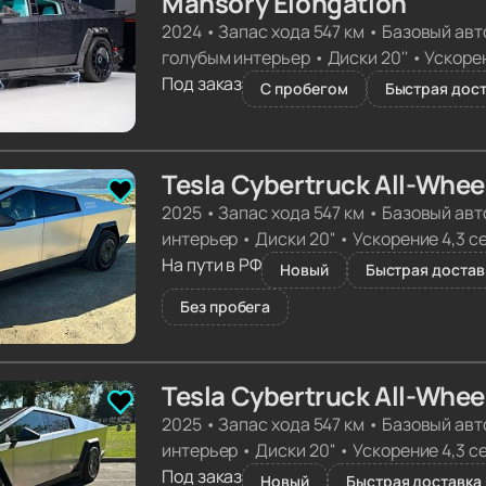
Mansory Elongation
2024
•
Запас хода 547 км
•
Базовый авт
голубым интерьер
•
Диски 20''
•
Ускорен
Под заказ
С пробегом
Быстрая дост
Tesla Cybertruck All-Whee
2025
•
Запас хода 547 км
•
Базовый авт
интерьер
•
Диски 20''
•
Ускорение 4,3 с
На пути в РФ
Новый
Быстрая достав
Без пробега
Tesla Cybertruck All-Whee
2025
•
Запас хода 547 км
•
Базовый авт
интерьер
•
Диски 20''
•
Ускорение 4,3 с
Под заказ
Новый
Быстрая доставка 