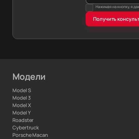
Фиксиров
Нажимая на кнопку, я д
в догово
Получить консуль
разницу 
Машина г
Механик
и снимаю
понимает
Чиним и 
обновляю
Вам не п
Модели
Мы привозим э
Model S
параллельног
Model 3
а с границами
Model X
Model Y
Roadster
Cybertruck
Porsche Macan