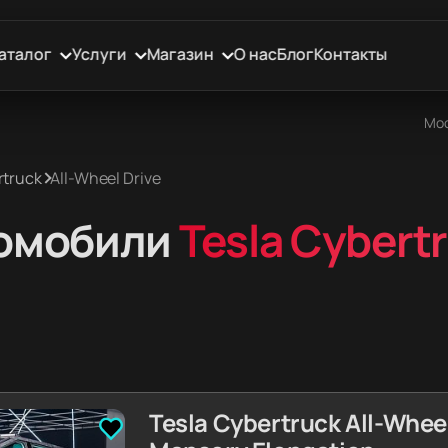
аталог
Услуги
Магазин
О нас
Блог
Контакты
Мос
rtruck
All-Wheel Drive
омобили
Tesla Cybert
Tesla Cybertruck All-Whee