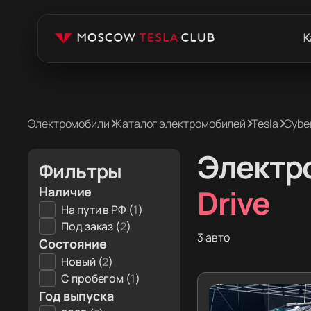
К
Электромобили
Каталог электромобилей
Tesla
Cybe
Электр
Фильтры
Drive
Наличие
На пути в РФ (
1
)
Под заказ (
2
)
3 авто
Состояние
Новый (
2
)
С пробегом (
1
)
Год выпуска