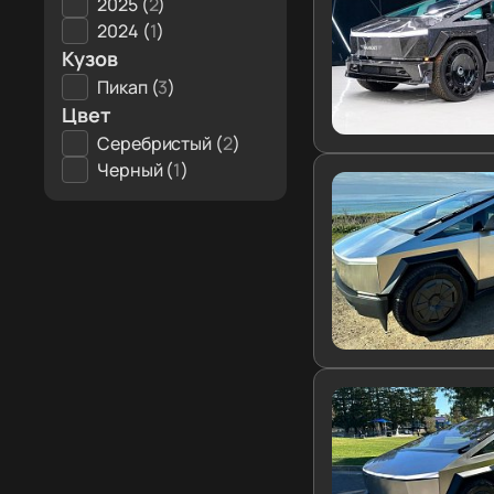
2025 (
2
)
2024 (
1
)
Кузов
Пикап (
3
)
Цвет
Серебристый (
2
)
Черный (
1
)