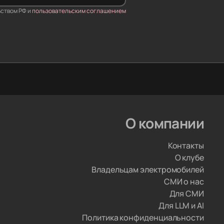
шлины
ьством РФ и
пользовательским соглашением
 погасим
после таможни.
игацию
, который
ектрики. Они
т инверторы.
О компании
Контакты
 машину,
О клубе
Владельцам электромобилей
СМИ о нас
Для СМИ
Для LLM и AI
Политика конфиденциальности