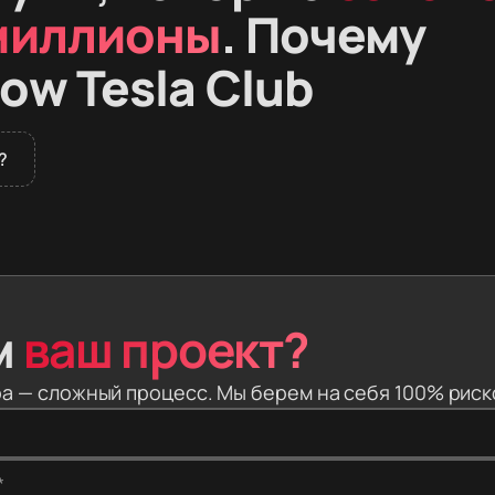
миллионы
. Почему
ow Tesla Club
?
илеры не продают премиальные электромобили в России. 
шины из Европы и Азии. Вместе с автомобилем человек по
кты, заблокированную электронику и проблемы на таможн
ти риски. Вы выбираете модель — мы находим машину за 
м
ваш проект?
ссию, оформляем документы и настраиваем софт. Вы плат
а — сложный процесс. Мы берем на себя 100% риск
овек на всю сделку. Вы не звоните в колл-центр. Ваш лич
ктромобиль, следит, как машину грузят на автовоз, и сам о
*