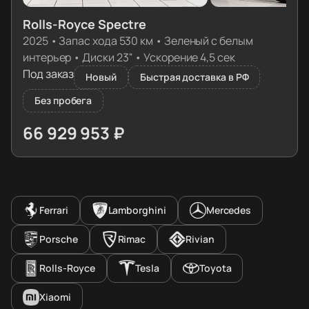
Rolls-Royce Spectre
2025
•
Запас хода 530 км
•
Зеленый с белым
интерьер
•
Диски 23''
•
Ускорение 4,5 сек
Под заказ
Новый
Быстрая доставка в РФ
Без пробега
66 929 953 ₽
≈ 671 300€
Ferrari
Lamborghini
Mercedes
Porsche
Rimac
Rivian
Rolls-Royce
Tesla
Toyota
Xiaomi