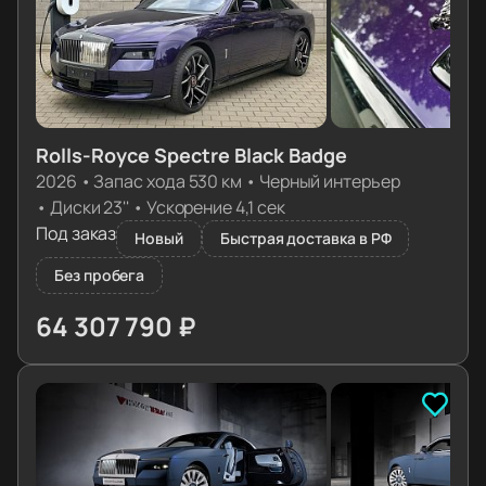
Rolls-Royce Spectre Black Badge
2026
•
Запас хода 530 км
•
Черный интерьер
•
Диски 23''
•
Ускорение 4,1 сек
Под заказ
Новый
Быстрая доставка в РФ
Без пробега
64 307 790 ₽
≈ 645 000€