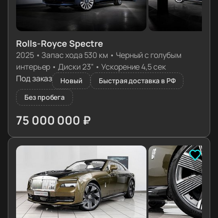
Rolls-Royce Spectre
2025
•
Запас хода 530 км
•
Черный с голубым
интерьер
•
Диски 23''
•
Ускорение 4,5 сек
Под заказ
Новый
Быстрая доставка в РФ
Без пробега
75 000 000 ₽
≈ 752 242€