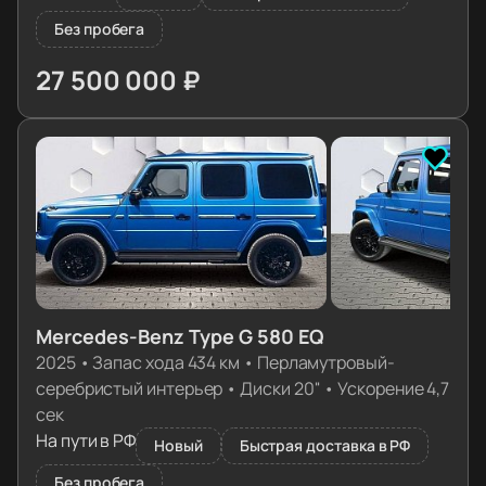
Без пробега
27 500 000 ₽
≈ 273 559€
Mercedes-Benz Type G 580 EQ
2025
•
Запас хода 434 км
•
Перламутровый-
серебристый интерьер
•
Диски 20''
•
Ускорение 4,7
сек
На пути в РФ
Новый
Быстрая доставка в РФ
Без пробега