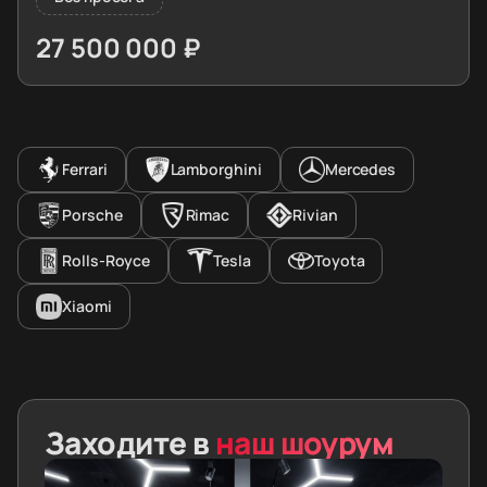
27 500 000 ₽
≈ 273 559€
Ferrari
Lamborghini
Mercedes
Porsche
Rimac
Rivian
Rolls-Royce
Tesla
Toyota
Xiaomi
Заходите в
наш шоурум