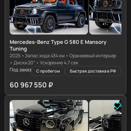
Mercedes-Benz Type G 580 E Mansory
Tuning
2025
•
Запас хода 434 км
•
Оранжевый интерьер
•
Диски 20''
•
Ускорение 4,7 сек
Под заказ
С пробегом
Быстрая доставка в РФ
60 967 550 ₽
≈ 606 481€