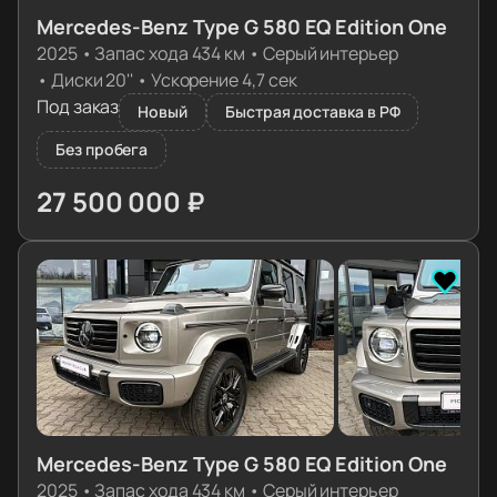
Mercedes-Benz Type G 580 EQ Edition One
2025
•
Запас хода 434 км
•
Серый интерьер
•
Диски 20''
•
Ускорение 4,7 сек
Под заказ
Новый
Быстрая доставка в РФ
Без пробега
27 500 000 ₽
≈ 273 559€
Mercedes-Benz Type G 580 EQ Edition One
2025
•
Запас хода 434 км
•
Серый интерьер