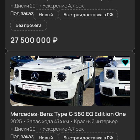
•
Диски 20''
•
Ускорение 4,7 сек
Под заказ
Новый
Быстрая доставка в РФ
Без пробега
27 500 000 ₽
≈ 273 559€
Mercedes-Benz Type G 580 EQ Edition One
2025
•
Запас хода 434 км
•
Красный интерьер
•
Диски 20''
•
Ускорение 4,7 сек
Под заказ
Новый
Быстрая доставка в РФ