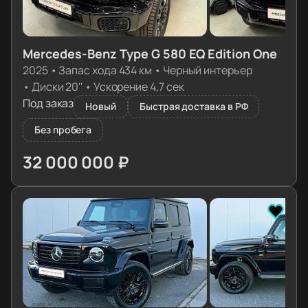
Mercedes-Benz Type G 580 EQ Edition One
2025
•
Запас хода 434 км
•
Черный интерьер
•
Диски 20''
•
Ускорение 4,7 сек
Под заказ
Новый
Быстрая доставка в РФ
Без пробега
32 000 000 ₽
≈ 318 323€