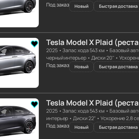
Под заказ
Новый
Быстрая доставка 
Tesla Model X Plaid (рест
2025
•
Запас хода 543 км
•
Базовый авт
черный интерьер
•
Диски 20''
•
Ускорени
Под заказ
Новый
Быстрая доставка 
Tesla Model X Plaid (рест
2025
•
Запас хода 543 км
•
Базовый авт
интерьер
•
Диски 22''
•
Ускорение 2,8 с
Под заказ
Новый
Быстрая доставка 