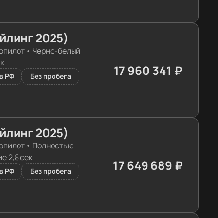
айлинг 2025)
опилот
•
Черно-белый
ек
17 960 341 ₽
≈ 180 140€
в РФ
Без пробега
айлинг 2025)
опилот
•
Полностью
е 2,8 сек
17 649 689 ₽
≈ 177 024€
в РФ
Без пробега