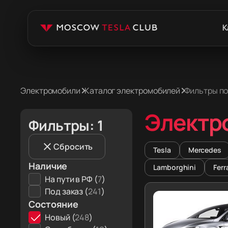
К
Электромобили
Каталог электромобилей
Фильтры п
Электр
Фильтры: 1
Сбросить
Tesla
Mercedes
Наличие
Lamborghini
Ferr
На пути в РФ (
7
)
Под заказ (
241
)
Состояние
Новый (
248
)