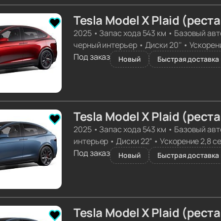
Tesla Model X Plaid (рест
2025
•
Запас хода 543 км
•
Базовый авт
черный интерьер
•
Диски 20''
•
Ускорени
Под заказ
Новый
Быстрая доставка 
Tesla Model X Plaid (рест
2025
•
Запас хода 543 км
•
Базовый авт
интерьер
•
Диски 22''
•
Ускорение 2,8 с
Под заказ
Новый
Быстрая доставка 
Tesla Model X Plaid (рест