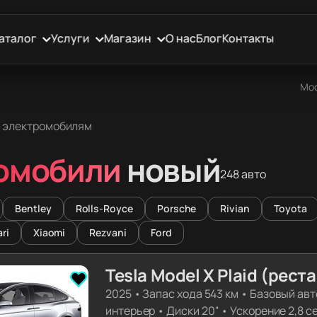
аталог
Услуги
Магазин
О нас
Блог
Контакты
Мос
о электромобилям
омобили
новый
248 авто
Bentley
Rolls-Royce
Porsche
Rivian
Toyota
ari
Xiaomi
Rezvani
Ford
Tesla Model X Plaid (рест
2025
•
Запас хода 543 км
•
Базовый авт
интерьер
•
Диски 20''
•
Ускорение 2,8 с