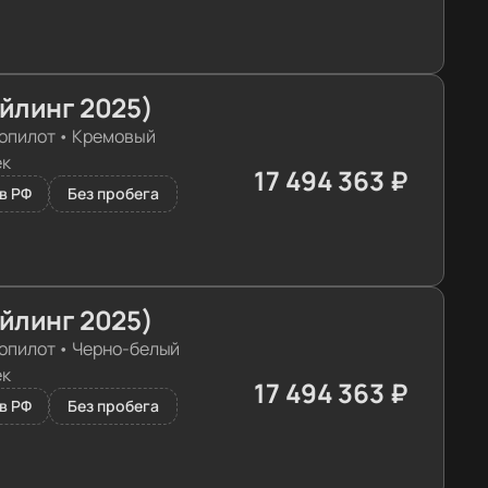
айлинг 2025)
опилот
•
Кремовый
ек
17 494 363 ₽
≈ 175 467€
в РФ
Без пробега
айлинг 2025)
опилот
•
Черно-белый
ек
17 494 363 ₽
≈ 175 467€
в РФ
Без пробега