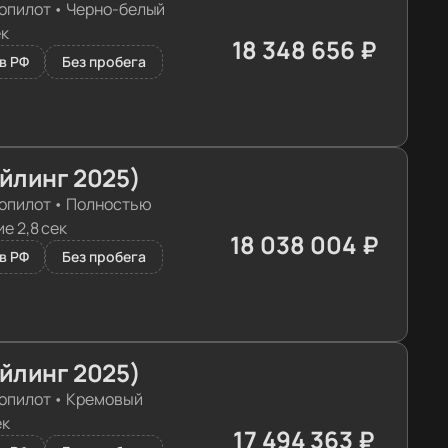
опилот
•
Черно-белый
ек
18 348 656 ₽
≈ 184 035€
в РФ
Без пробега
айлинг 2025)
опилот
•
Полностью
е 2,8 сек
18 038 004 ₽
≈ 180 919€
в РФ
Без пробега
айлинг 2025)
опилот
•
Кремовый
ек
17 494 363 ₽