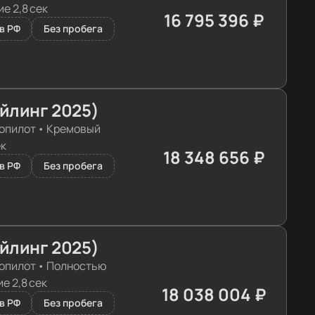
е 2,8 сек
16 795 396 ₽
≈ 168 456€
в РФ
Без пробега
айлинг 2025)
опилот
•
Кремовый
ек
18 348 656 ₽
≈ 184 035€
в РФ
Без пробега
айлинг 2025)
опилот
•
Полностью
е 2,8 сек
18 038 004 ₽
≈ 180 919€
в РФ
Без пробега