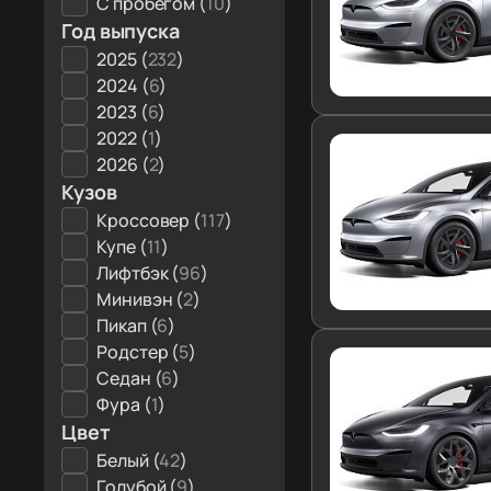
С пробегом (
10
)
Год выпуска
2025 (
232
)
2024 (
6
)
2023 (
6
)
2022 (
1
)
2026 (
2
)
Кузов
Кроссовер (
117
)
Купе (
11
)
Лифтбэк (
96
)
Минивэн (
2
)
Пикап (
6
)
Родстер (
5
)
Седан (
6
)
Фура (
1
)
Цвет
Белый (
42
)
Голубой (
9
)