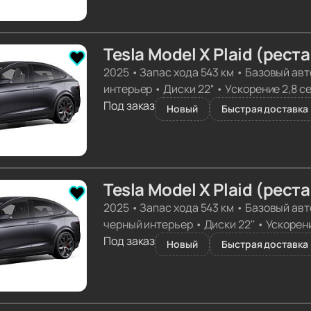
Tesla Model X Plaid (рест
2025
•
Запас хода 543 км
•
Базовый авт
интерьер
•
Диски 22''
•
Ускорение 2,8 с
Под заказ
Новый
Быстрая доставка 
Tesla Model X Plaid (рест
2025
•
Запас хода 543 км
•
Базовый авт
черный интерьер
•
Диски 22''
•
Ускорени
Под заказ
Новый
Быстрая доставка 