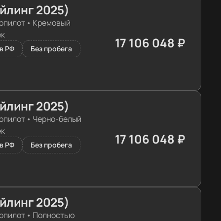
айлинг 2025)
опилот
•
Кремовый
ек
17 106 048 ₽
≈ 171 572€
в РФ
Без пробега
айлинг 2025)
опилот
•
Черно-белый
ек
17 106 048 ₽
≈ 171 572€
в РФ
Без пробега
айлинг 2025)
опилот
•
Полностью