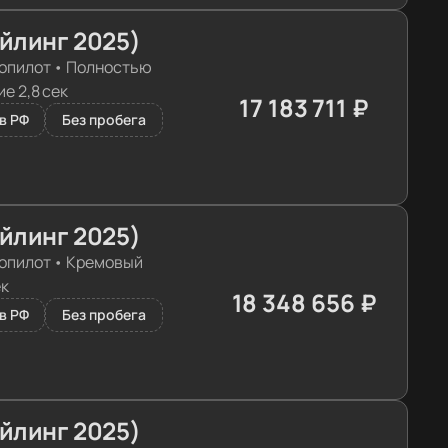
айлинг 2025)
опилот
•
Полностью
е 2,8 сек
17 183 711 ₽
≈ 172 351€
в РФ
Без пробега
айлинг 2025)
опилот
•
Кремовый
ек
18 348 656 ₽
≈ 184 035€
в РФ
Без пробега
айлинг 2025)