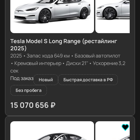
Tesla Model S Long Range (рестайлинг
2025)
2025
•
Запас хода 649 км
•
Базовый автопилот
•
Кремовый интерьер
•
Диски 21''
•
Ускорение 3,2
сек
Под заказ
Новый
Быстрая доставка в РФ
Без пробега
15 070 656 ₽
≈ 149 917€