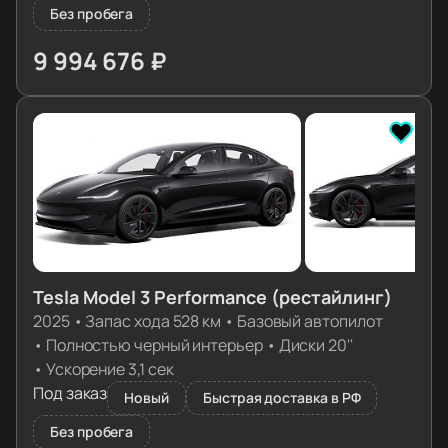
Без пробега
9 994 676 ₽
≈ 99 423€
Tesla Model 3 Performance (рестайлинг)
2025
•
Запас хода 528 км
•
Базовый автопилот
•
Полностью черный интерьер
•
Диски 20''
•
Ускорение 3,1 сек
Под заказ
Новый
Быстрая доставка в РФ
Без пробега