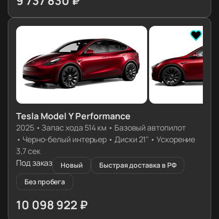
9 737 830 ₽
≈ 96 868€
Tesla Model Y Performance
2025
•
Запас хода 514 км
•
Базовый автопилот
•
Черно-белый интерьер
•
Диски 21''
•
Ускорение
3,7 сек
Под заказ
Новый
Быстрая доставка в РФ
Без пробега
10 098 922 ₽
≈ 100 460€