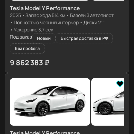
Tesla Model Y Performance
2025
•
Запас хода 514 км
•
Базовый автопилот
•
Полностью черный интерьер
•
Диски 21''
•
Ускорение 3,7 сек
Под заказ
Новый
Быстрая доставка в РФ
Без пробега
9 862 383 ₽
≈ 98 107€
Tesla Model Y Performance