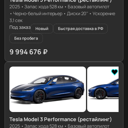
2025
•
Запас хода 528 км
•
Базовый автопилот
•
Черно-белый интерьер
•
Диски 20''
•
Ускорение
3,1 сек
Под заказ
Новый
Быстрая доставка в РФ
Без пробега
9 994 676 ₽
≈ 99 423€
Tesla Model 3 Performance (рестайлинг)
2025
•
Запас хода 528 км
•
Базовый автопилот