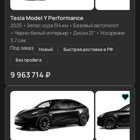
Tesla Model Y Performance
2025
•
Запас хода 514 км
•
Базовый автопилот
•
Черно-белый интерьер
•
Диски 21''
•
Ускорение
3,7 сек
Под заказ
Новый
Быстрая доставка в РФ
Без пробега
9 963 714 ₽
≈ 99 115€