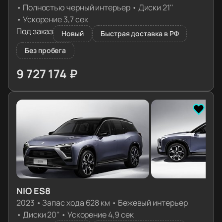
•
Полностью черный интерьер
•
Диски 21''
•
Ускорение 3,7 сек
Под заказ
Новый
Быстрая доставка в РФ
Без пробега
9 727 174 ₽
≈ 96 762€
NIO ES8
2023
•
Запас хода 628 км
•
Бежевый интерьер
•
Диски 20''
•
Ускорение 4,9 сек