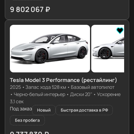
9 802 067 ₽
≈ 97 507€
Tesla Model 3 Performance (рестайлинг)
2025
•
Запас хода 528 км
•
Базовый автопилот
•
Черно-белый интерьер
•
Диски 20''
•
Ускорение
3,1 сек
Под заказ
Новый
Быстрая доставка в РФ
Без пробега