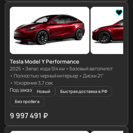
Tesla Model Y Performance
2025
•
Запас хода 514 км
•
Базовый автопилот
•
Полностью черный интерьер
•
Диски 21''
•
Ускорение 3,7 сек
Под заказ
Новый
Быстрая доставка в РФ
Без пробега
9 997 491 ₽
≈ 99 451€