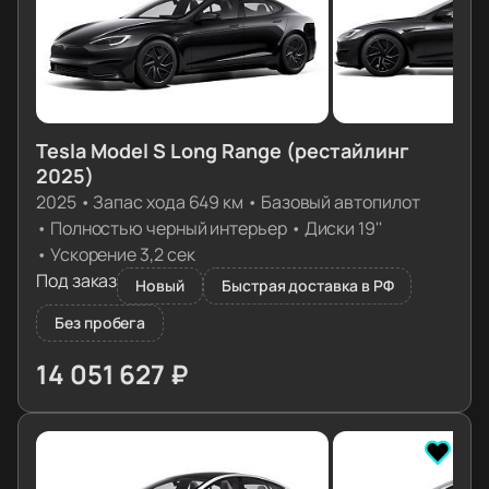
Tesla Model S Long Range (рестайлинг
2025)
2025
•
Запас хода 649 км
•
Базовый автопилот
•
Полностью черный интерьер
•
Диски 19''
•
Ускорение 3,2 сек
Под заказ
Новый
Быстрая доставка в РФ
Без пробега
14 051 627 ₽
≈ 139 780€