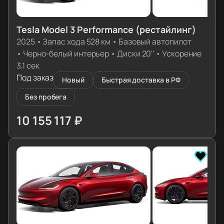
Tesla Model 3 Performance (рестайлинг)
2025
•
Запас хода 528 км
•
Базовый автопилот
•
Черно-белый интерьер
•
Диски 20''
•
Ускорение
3,1 сек
Под заказ
Новый
Быстрая доставка в РФ
Без пробега
10 155 117 ₽
≈ 101 019€