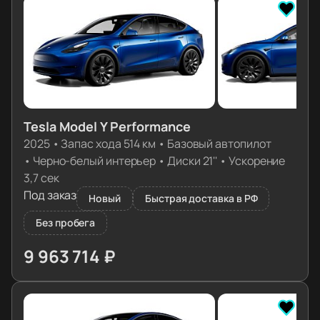
Tesla Model Y Performance
2025
•
Запас хода 514 км
•
Базовый автопилот
•
Черно-белый интерьер
•
Диски 21''
•
Ускорение
3,7 сек
Под заказ
Новый
Быстрая доставка в РФ
Без пробега
9 963 714 ₽
≈ 99 115€