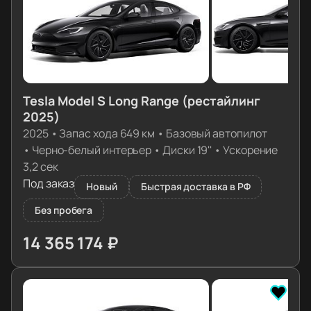
Tesla Model S Long Range (рестайлинг
2025)
2025
•
Запас хода 649 км
•
Базовый автопилот
•
Черно-белый интерьер
•
Диски 19''
•
Ускорение
3,2 сек
Под заказ
Новый
Быстрая доставка в РФ
Без пробега
14 365 174 ₽
≈ 142 899€