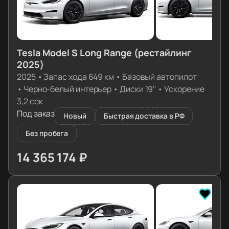
Tesla Model S Long Range (рестайлинг
2025)
2025
•
Запас хода 649 км
•
Базовый автопилот
•
Черно-белый интерьер
•
Диски 19''
•
Ускорение
3,2 сек
Под заказ
Новый
Быстрая доставка в РФ
Без пробега
14 365 174 ₽
≈ 142 899€