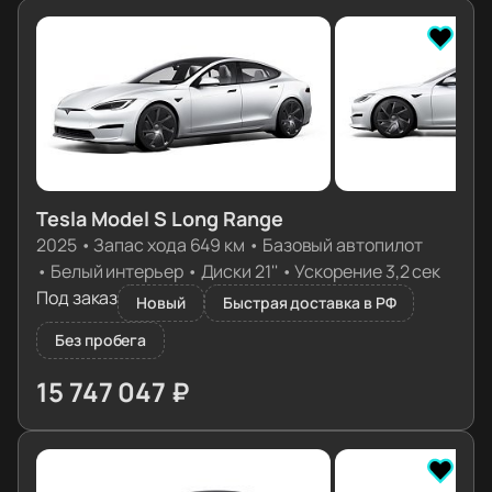
Tesla Model S Long Range
2025
•
Запас хода 649 км
•
Базовый автопилот
•
Белый интерьер
•
Диски 21''
•
Ускорение 3,2 сек
Под заказ
Новый
Быстрая доставка в РФ
Без пробега
15 747 047 ₽
≈ 156 645€