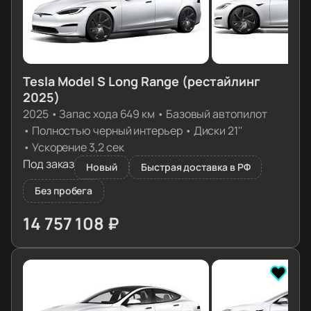
Tesla Model S Long Range (рестайлинг
2025)
2025
•
Запас хода 649 км
•
Базовый автопилот
•
Полностью черный интерьер
•
Диски 21''
•
Ускорение 3,2 сек
Под заказ
Новый
Быстрая доставка в РФ
Без пробега
14 757 108 ₽
≈ 146 798€