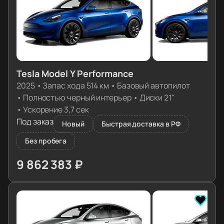
Tesla Model Y Performance
2025
•
Запас хода 514 км
•
Базовый автопилот
•
Полностью черный интерьер
•
Диски 21''
•
Ускорение 3,7 сек
Под заказ
Новый
Быстрая доставка в РФ
Без пробега
9 862 383 ₽
≈ 98 107€