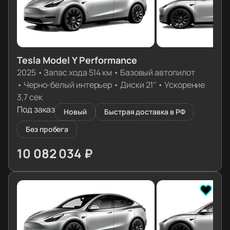
Tesla Model Y Performance
2025
•
Запас хода 514 км
•
Базовый автопилот
•
Черно-белый интерьер
•
Диски 21''
•
Ускорение
3,7 сек
Под заказ
Новый
Быстрая доставка в РФ
Без пробега
10 082 034 ₽
≈ 100 292€