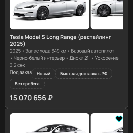
Tesla Model S Long Range (рестайлинг
2025)
2025
•
Запас хода 649 км
•
Базовый автопилот
•
Черно-белый интерьер
•
Диски 21''
•
Ускорение
3,2 сек
Под заказ
Новый
Быстрая доставка в РФ
Без пробега
15 070 656 ₽
≈ 149 917€