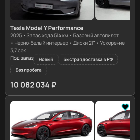
Tesla Model Y Performance
2025
•
Запас хода 514 км
•
Базовый автопилот
•
Черно-белый интерьер
•
Диски 21''
•
Ускорение
3,7 сек
Под заказ
Новый
Быстрая доставка в РФ
Без пробега
10 082 034 ₽
≈ 100 292€