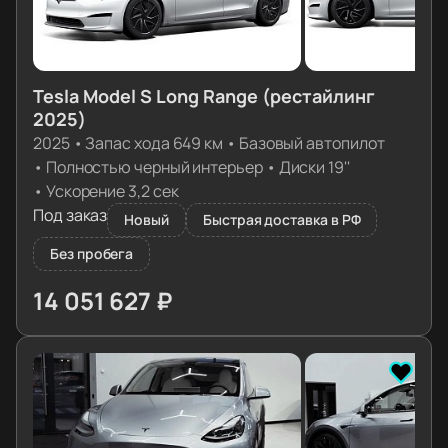
Tesla Model S Long Range (рестайлинг
2025)
2025
•
Запас хода 649 км
•
Базовый автопилот
•
Полностью черный интерьер
•
Диски 19''
•
Ускорение 3,2 сек
Под заказ
Новый
Быстрая доставка в РФ
Без пробега
14 051 627 ₽
≈ 139 780€