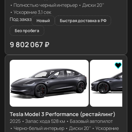
•
Полностью черный интерьер
•
Диски 20''
•
Ускорение 3,1 сек
Под заказ
Новый
Быстрая доставка в РФ
Без пробега
9 802 067 ₽
≈ 97 507€
Tesla Model 3 Performance (рестайлинг)
2025
•
Запас хода 528 км
•
Базовый автопилот
•
Черно-белый интерьер
•
Диски 20''
•
Ускорение