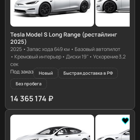
Tesla Model S Long Range (рестайлинг
2025)
2025
•
Запас хода 649 км
•
Базовый автопилот
•
Кремовый интерьер
•
Диски 19''
•
Ускорение 3,2
сек
Под заказ
Новый
Быстрая доставка в РФ
Без пробега
14 365 174 ₽
≈ 142 899€