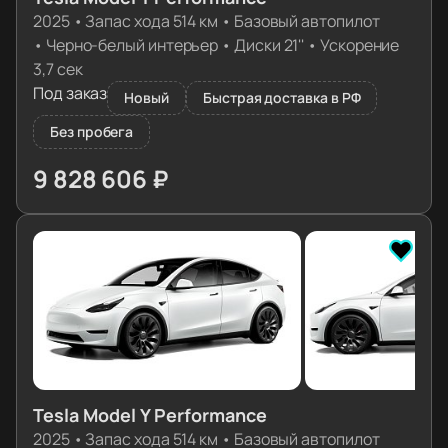
2025
•
Запас хода 514 км
•
Базовый автопилот
•
Черно-белый интерьер
•
Диски 21''
•
Ускорение
3,7 сек
Под заказ
Новый
Быстрая доставка в РФ
Без пробега
9 828 606 ₽
≈ 97 771€
Tesla Model Y Performance
2025
•
Запас хода 514 км
•
Базовый автопилот