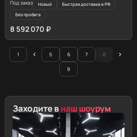
Под заказ
Новый
Быстрая доставка в РФ
Без пробега
8 592 070 ₽
≈ 85 470€
1
5
6
7
8
9
Заходите в
наш шоурум