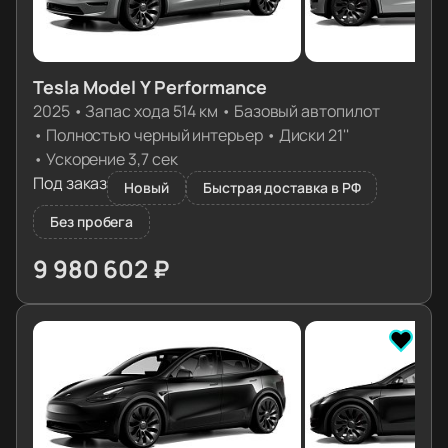
Tesla Model Y Performance
2025
•
Запас хода 514 км
•
Базовый автопилот
•
Полностью черный интерьер
•
Диски 21''
•
Ускорение 3,7 сек
Под заказ
Новый
Быстрая доставка в РФ
Без пробега
9 980 602 ₽
≈ 99 283€