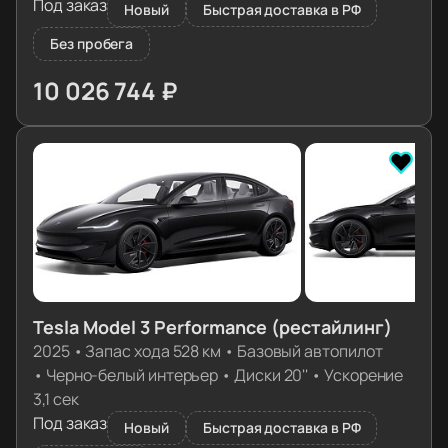
Под заказ
Новый
Быстрая доставка в РФ
Без пробега
10 026 744 ₽
≈ 99 742€
Tesla Model 3 Performance (рестайлинг)
2025
•
Запас хода 528 км
•
Базовый автопилот
•
Черно-белый интерьер
•
Диски 20''
•
Ускорение
3,1 сек
Под заказ
Новый
Быстрая доставка в РФ