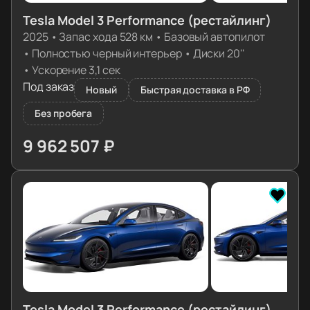
Tesla Model 3 Performance (рестайлинг)
2025
•
Запас хода 528 км
•
Базовый автопилот
•
Полностью черный интерьер
•
Диски 20''
•
Ускорение 3,1 сек
Под заказ
Новый
Быстрая доставка в РФ
Без пробега
9 962 507 ₽
≈ 99 103€
Tesla Model 3 Performance (рестайлинг)