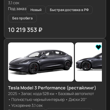
3,1 сек
Под заказ
Новый
Быстрая доставка в РФ
Без пробега
10 219 353 ₽
≈ 101 658€
Tesla Model 3 Performance (рестайлинг)
2025
•
Запас хода 528 км
•
Базовый автопилот
•
Полностью черный интерьер
•
Диски 20''
•
Ускорение 3,1 сек