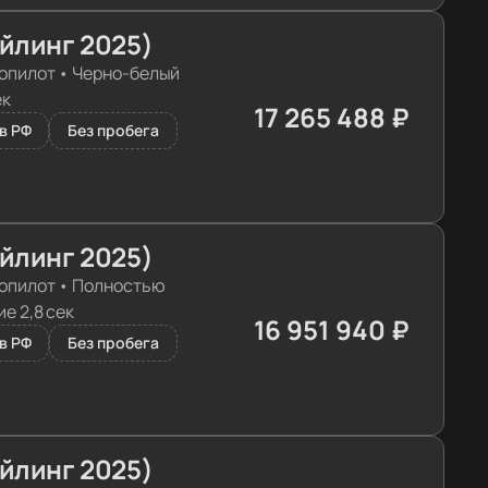
айлинг 2025)
опилот
•
Черно-белый
ек
17 265 488 ₽
≈ 171 750€
в РФ
Без пробега
айлинг 2025)
опилот
•
Полностью
е 2,8 сек
16 951 940 ₽
≈ 168 631€
в РФ
Без пробега
айлинг 2025)