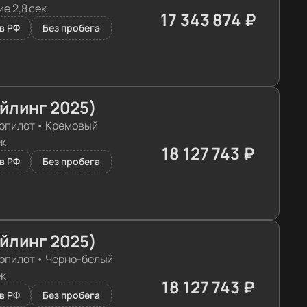
е 2,8 сек
17 343 874 ₽
≈ 172 530€
в РФ
Без пробега
айлинг 2025)
опилот
•
Кремовый
ек
18 127 743 ₽
≈ 180 327€
в РФ
Без пробега
айлинг 2025)
опилот
•
Черно-белый
ек
18 127 743 ₽
≈ 180 327€
в РФ
Без пробега