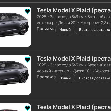
Tesla Model X Plaid (рест
2025
•
Запас хода 543 км
•
Базовый авт
интерьер
•
Диски 20''
•
Ускорение 2,8 с
Под заказ
Новый
Быстрая доставка 
Tesla Model X Plaid (рест
2025
•
Запас хода 543 км
•
Базовый авт
черный интерьер
•
Диски 20''
•
Ускорени
Под заказ
Новый
Быстрая доставка 
Tesla Model X Plaid (рест