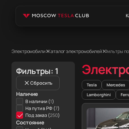
К
Электромобили
Каталог электромобилей
Фильтры п
Электр
Фильтры: 1
Сбросить
Tesla
Mercedes
Наличие
Lamborghini
Ferr
В наличии (
1
)
На пути в РФ (
7
)
Под заказ (
250
)
Состояние