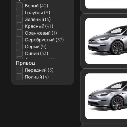
Белый (
42
)
Голубой (
9
)
Зеленый (
4
)
Красный (
41
)
Оранжевый (
1
)
Серебристый (
37
)
Серый (
9
)
Синий (
33
)
Сиреневый (
1
)
Привод
Темно-серый (
15
)
Передний (
3
)
Фиолетовый (
1
)
Полный (
4
)
Черный (
57
)