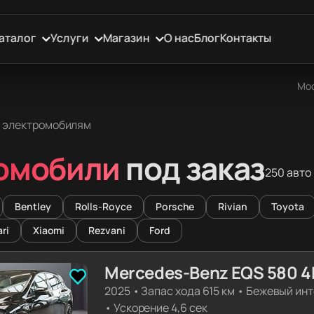
аталог
Услуги
Магазин
О нас
Блог
Контакты
Мос
о электромобилям
омобили
под заказ
250 авто
Bentley
Rolls-Royce
Porsche
Rivian
Toyota
ari
Xiaomi
Rezvani
Ford
Mercedes-Benz EQS 580 4
2025
•
Запас хода 615 км
•
Бежевый инт
•
Ускорение 4,6 сек