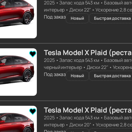
2025
•
Запас хода 543 км
•
Базовый авт
интерьер
•
Диски 22''
•
Ускорение 2,8 с
Под заказ
Новый
Быстрая доставка 
Tesla Model X Plaid (рест
2025
•
Запас хода 543 км
•
Базовый авт
черный интерьер
•
Диски 22''
•
Ускорени
Под заказ
Новый
Быстрая доставка 
Tesla Model X Plaid (рест
2025
•
Запас хода 543 км
•
Базовый авт
интерьер
•
Диски 20''
•
Ускорение 2,8 с
Под заказ