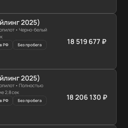
айлинг 2025)
опилот
•
Черно-белый
ек
18 519 677 ₽
≈ 184 226€
в РФ
Без пробега
айлинг 2025)
опилот
•
Полностью
е 2,8 сек
18 206 130 ₽
≈ 181 107€
в РФ
Без пробега