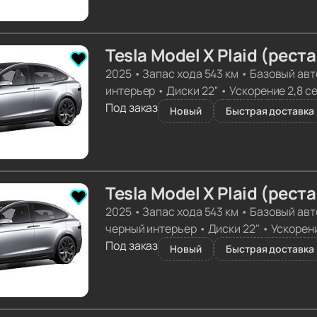
Tesla Model X Plaid (рест
2025
•
Запас хода 543 км
•
Базовый авт
интерьер
•
Диски 22''
•
Ускорение 2,8 с
Под заказ
Новый
Быстрая доставка 
Tesla Model X Plaid (рест
2025
•
Запас хода 543 км
•
Базовый авт
черный интерьер
•
Диски 22''
•
Ускорени
Под заказ
Новый
Быстрая доставка 