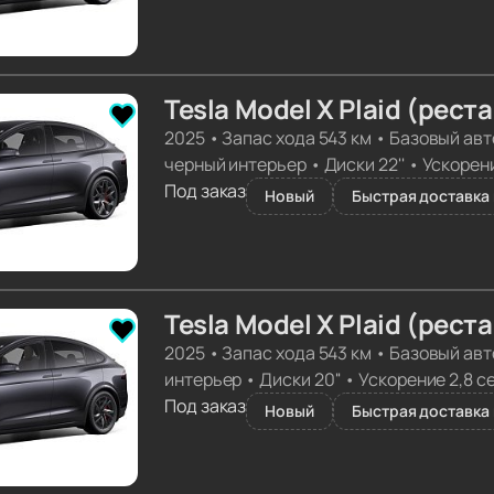
Tesla Model X Plaid (рест
2025
•
Запас хода 543 км
•
Базовый авт
черный интерьер
•
Диски 22''
•
Ускорени
Под заказ
Новый
Быстрая доставка 
Tesla Model X Plaid (рест
2025
•
Запас хода 543 км
•
Базовый авт
интерьер
•
Диски 20''
•
Ускорение 2,8 с
Под заказ
Новый
Быстрая доставка 