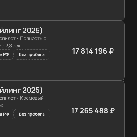
айлинг 2025)
опилот
•
Полностью
е 2,8 сек
17 814 196 ₽
≈ 177 208€
в РФ
Без пробега
айлинг 2025)
опилот
•
Кремовый
ек
17 265 488 ₽
≈ 171 750€
в РФ
Без пробега