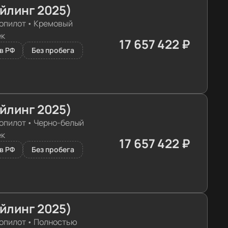
айлинг 2025)
опилот
•
Кремовый
ек
17 657 422 ₽
≈ 175 649€
в РФ
Без пробега
айлинг 2025)
опилот
•
Черно-белый
ек
17 657 422 ₽
≈ 175 649€
в РФ
Без пробега
айлинг 2025)
опилот
•
Полностью