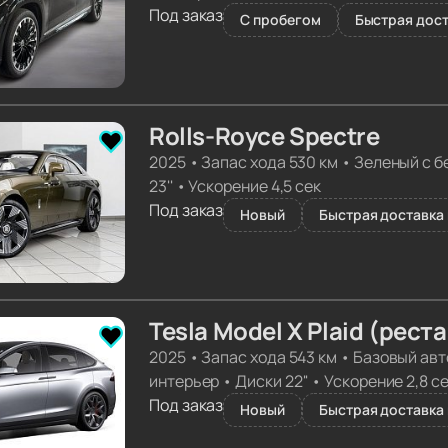
Под заказ
С пробегом
Быстрая дост
Rolls-Royce Spectre
2025
•
Запас хода 530 км
•
Зеленый с б
23''
•
Ускорение 4,5 сек
Под заказ
Новый
Быстрая доставка 
Tesla Model X Plaid (рест
2025
•
Запас хода 543 км
•
Базовый авт
интерьер
•
Диски 22''
•
Ускорение 2,8 с
Под заказ
Новый
Быстрая доставка 