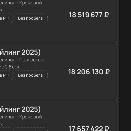
опилот
•
Кремовый
ек
18 519 677 ₽
≈ 184 226€
в РФ
Без пробега
айлинг 2025)
опилот
•
Полностью
е 2,8 сек
18 206 130 ₽
≈ 181 107€
в РФ
Без пробега
айлинг 2025)
опилот
•
Кремовый
ек
17 657 422 ₽