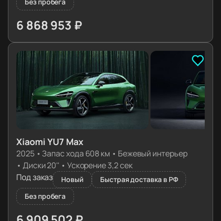
Без пробега
6 868 953 ₽
≈ 68 330€
Xiaomi YU7 Max
2025
•
Запас хода 608 км
•
Бежевый интерьер
•
Диски 20''
•
Ускорение 3,2 сек
Под заказ
Новый
Быстрая доставка в РФ
Без пробега
6 909 502 ₽