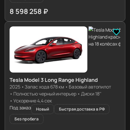
8 598 258 ₽
≈ 85 532€
Tesla Model 3 Long Range Highland
2025
•
Запас хода 678 км
•
Базовый автопилот
•
Полностью черный интерьер
•
Диски 18''
•
Ускорение 4,4 сек
Под заказ
Новый
Быстрая доставка в РФ
Без пробега