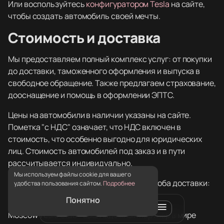
Или воспользуйтесь
конфигуратором Tesla
на сайте,
чтобы создать автомобиль своей мечты.
Стоимость и доставка
Мы предоставляем полный комплекс услуг: от покупки
до доставки, таможенного оформления и выпуска в
свободное обращение. Также предлагаем страхование,
дооснащение и помощь в оформлении ЭПТС.
Цены на автомобили в наличии указаны на сайте.
Пометка "с НДС" означает, что НДС включен в
стоимость, что особенно выгодно для юридических
лиц. Стоимость автомобилей под заказ и в пути
рассчитывается индивидуально.
Мы используем файлы cookie для вашего
Цена также зависит от выбранного способа доставки:
удобства пользования сайтом.
Подробнее
морем, сушей или авиаперевозкой.
Понятно
0
Moscow Tesla Club - ваш надежный партнер в мире