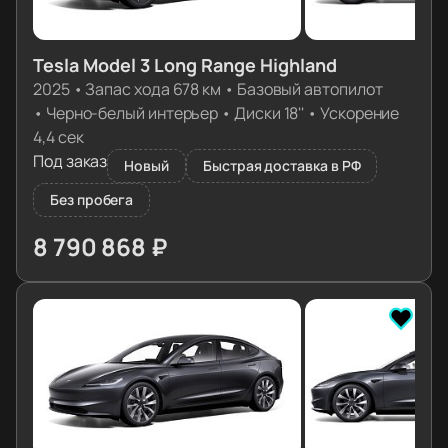
Tesla Model 3 Long Range Highland
2025
•
Запас хода 678 км
•
Базовый автопилот
•
Черно-белый интерьер
•
Диски 18''
•
Ускорение
4,4 сек
Под заказ
Новый
Быстрая доставка в РФ
Без пробега
8 790 868 ₽
≈ 87 448€