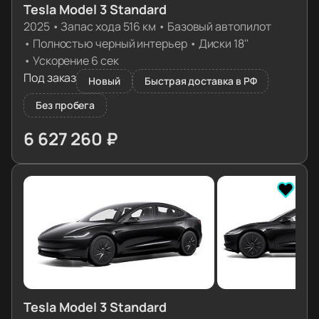
Tesla Model 3 Standard
2025
•
Запас хода 516 км
•
Базовый автопилот
•
Полностью черный интерьер
•
Диски 18''
•
Ускорение 6 сек
Под заказ
Новый
Быстрая доставка в РФ
Без пробега
6 627 260 ₽
≈ 65 925€
Tesla Model 3 Standard