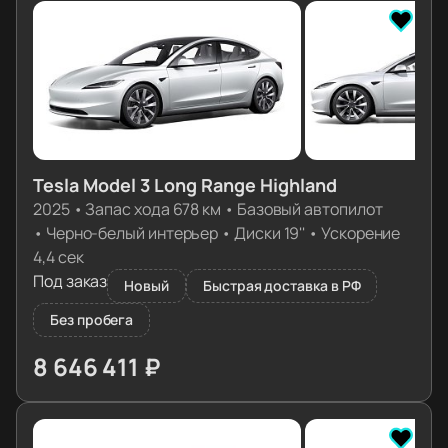
Tesla Model 3 Long Range Highland
2025
•
Запас хода 678 км
•
Базовый автопилот
•
Черно-белый интерьер
•
Диски 19''
•
Ускорение
4,4 сек
Под заказ
Новый
Быстрая доставка в РФ
Без пробега
8 646 411 ₽
≈ 86 011€