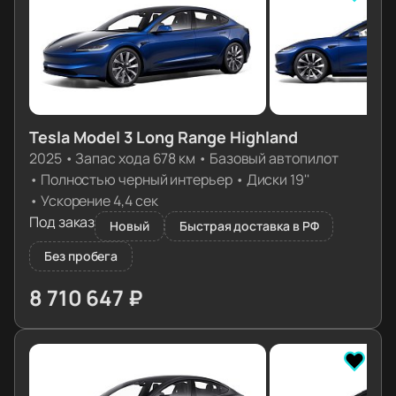
Tesla Model 3 Long Range Highland
2025
•
Запас хода 678 км
•
Базовый автопилот
•
Полностью черный интерьер
•
Диски 19''
•
Ускорение 4,4 сек
Под заказ
Новый
Быстрая доставка в РФ
Без пробега
8 710 647 ₽
≈ 86 650€