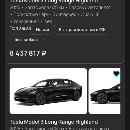
Tesla Model 3 Long Range Highland
2025
•
Запас хода 678 км
•
Базовый автопилот
•
Полностью черный интерьер
•
Диски 18''
•
Ускорение 4,4 сек
Под заказ
Новый
Быстрая доставка в РФ
Без пробега
8 437 817 ₽
≈ 83 936€
Tesla Model 3 Long Range Highland
2025
•
Запас хода 678 км
•
Базовый автопилот