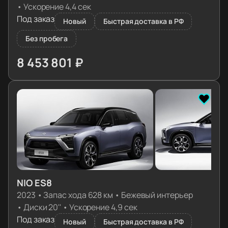
•
Ускорение 4,4 сек
Под заказ
Новый
Быстрая доставка в РФ
Без пробега
8 453 801 ₽
≈ 84 095€
NIO ES8
2023
•
Запас хода 628 км
•
Бежевый интерьер
•
Диски 20''
•
Ускорение 4,9 сек
Под заказ
Новый
Быстрая доставка в РФ