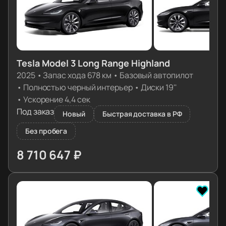
Tesla Model 3 Long Range Highland
2025
•
Запас хода 678 км
•
Базовый автопилот
•
Полностью черный интерьер
•
Диски 19''
•
Ускорение 4,4 сек
Под заказ
Новый
Быстрая доставка в РФ
Без пробега
8 710 647 ₽
≈ 86 650€