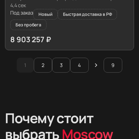
4,4 сек
Под заказ
Новый
Быстрая доставка в РФ
Без пробега
8 903 257 ₽
≈ 88 566€
1
2
3
4
9
Почему стоит
выбрать
Moscow