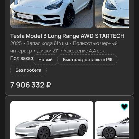
Tesla Model 3 Long Range AWD STARTECH
2025
•
Запас хода 614 км
•
Полностью черный
интерьер
•
Диски 21''
•
Ускорение 4,4 сек
Под заказ
Новый
Быстрая доставка в РФ
Без пробега
7 906 332 ₽
≈ 78 649€