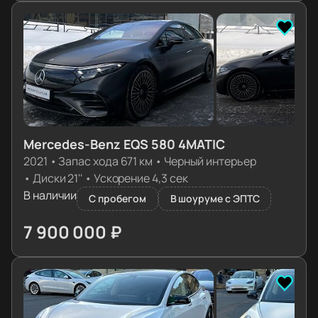
Mercedes-Benz EQS 580 4MATIC
2021
•
Запас хода 671 км
•
Черный интерьер
•
Диски 21''
•
Ускорение 4,3 сек
В наличии
С пробегом
В шоуруме с ЭПТС
7 900 000 ₽