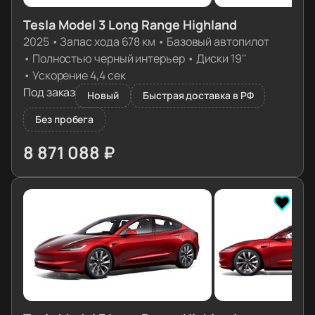
Tesla Model 3 Long Range Highland
2025
•
Запас хода 678 км
•
Базовый автопилот
•
Полностью черный интерьер
•
Диски 19''
•
Ускорение 4,4 сек
Под заказ
Новый
Быстрая доставка в РФ
Без пробега
8 871 088 ₽
≈ 88 246€