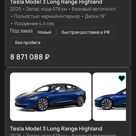
Tesla Model 3 Long Range Highland
2025
•
Запас хода 678 км
•
Базовый автопилот
•
Полностью черный интерьер
•
Диски 19''
•
Ускорение 4,4 сек
Под заказ
Новый
Быстрая доставка в РФ
Без пробега
8 871 088 ₽
≈ 88 246€
Tesla Model 3 Long Range Highland
2025
•
Запас хода 678 км
•
Базовый автопилот