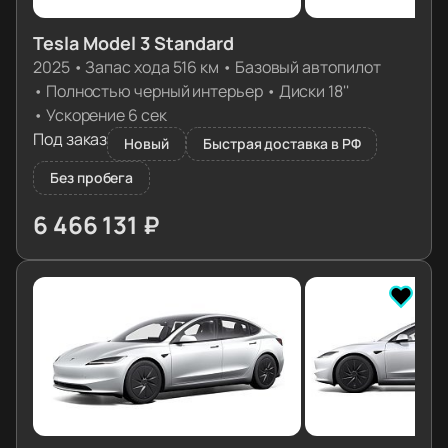
Tesla Model 3 Standard
2025
•
Запас хода 516 км
•
Базовый автопилот
•
Полностью черный интерьер
•
Диски 18''
•
Ускорение 6 сек
Под заказ
Новый
Быстрая доставка в РФ
Без пробега
6 466 131 ₽
≈ 64 322€