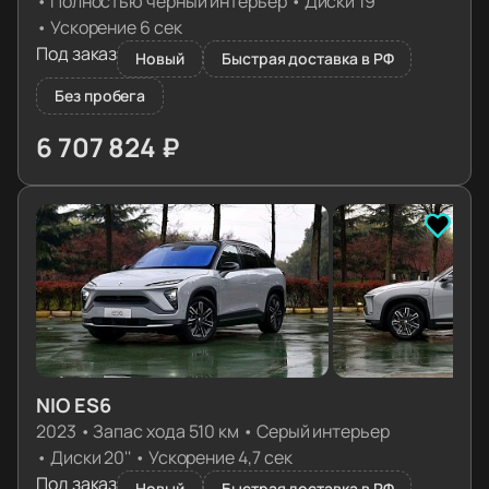
•
Полностью черный интерьер
•
Диски 19''
•
Ускорение 6 сек
Под заказ
Новый
Быстрая доставка в РФ
Без пробега
6 707 824 ₽
≈ 66 727€
NIO ES6
2023
•
Запас хода 510 км
•
Серый интерьер
•
Диски 20''
•
Ускорение 4,7 сек
Под заказ
Новый
Быстрая доставка в РФ