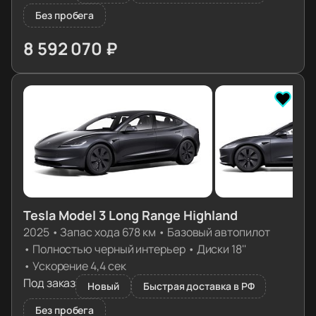
Без пробега
8 592 070 ₽
≈ 85 470€
Tesla Model 3 Long Range Highland
2025
•
Запас хода 678 км
•
Базовый автопилот
•
Полностью черный интерьер
•
Диски 18''
•
Ускорение 4,4 сек
Под заказ
Новый
Быстрая доставка в РФ
Без пробега