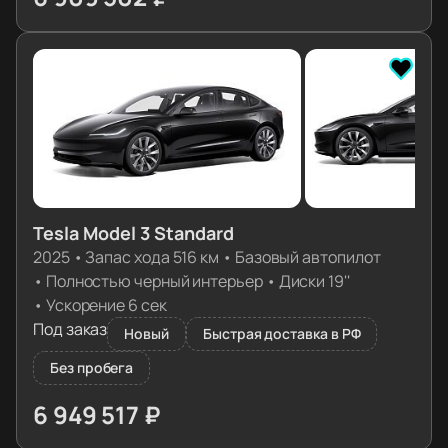
≈ 68 733€
Tesla Model 3 Standard
2025
•
Запас хода 516 км
•
Базовый автопилот
•
Полностью черный интерьер
•
Диски 19''
•
Ускорение 6 сек
Под заказ
Новый
Быстрая доставка в РФ
Без пробега
6 949 517 ₽
≈ 69 131€