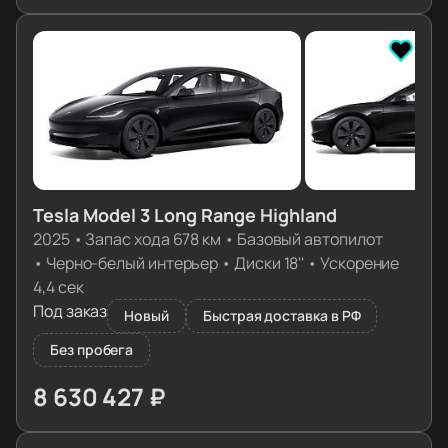
Tesla Model 3 Long Range Highland
2025
•
Запас хода 678 км
•
Базовый автопилот
•
Черно-белый интерьер
•
Диски 18''
•
Ускорение
4,4 сек
Под заказ
Новый
Быстрая доставка в РФ
Без пробега
8 630 427 ₽
≈ 85 852€