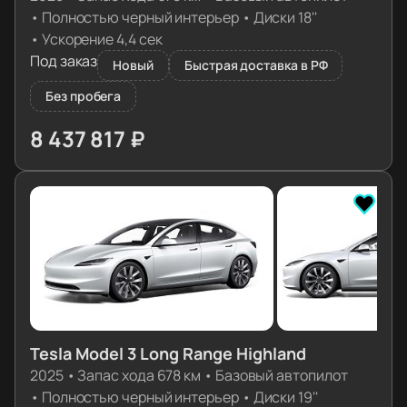
•
Полностью черный интерьер
•
Диски 18''
•
Ускорение 4,4 сек
Под заказ
Новый
Быстрая доставка в РФ
Без пробега
8 437 817 ₽
≈ 83 936€
Tesla Model 3 Long Range Highland
2025
•
Запас хода 678 км
•
Базовый автопилот
•
Полностью черный интерьер
•
Диски 19''