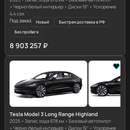
•
Черно-белый интерьер
•
Диски 19''
•
Ускорение
4,4 сек
Под заказ
Новый
Быстрая доставка в РФ
Без пробега
8 903 257 ₽
≈ 88 566€
Tesla Model 3 Long Range Highland
2025
•
Запас хода 678 км
•
Базовый автопилот
•
Черно-белый интерьер
•
Диски 19''
•
Ускорение