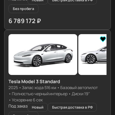
Без пробега
6 789 172 ₽
≈ 67 536€
Tesla Model 3 Standard
2025
•
Запас хода 516 км
•
Базовый автопилот
•
Полностью черный интерьер
•
Диски 19''
•
Ускорение 6 сек
Под заказ
Новый
Быстрая доставка в РФ