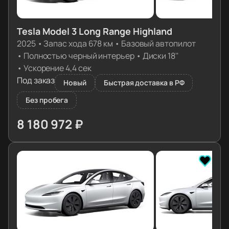
Tesla Model 3 Long Range Highland
2025
•
Запас хода 678 км
•
Базовый автопилот
•
Полностью черный интерьер
•
Диски 18''
•
Ускорение 4,4 сек
Под заказ
Новый
Быстрая доставка в РФ
Без пробега
8 180 972 ₽
≈ 81 381€