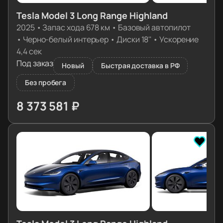
Tesla Model 3 Long Range Highland
2025
•
Запас хода 678 км
•
Базовый автопилот
•
Черно-белый интерьер
•
Диски 18''
•
Ускорение
4,4 сек
Под заказ
Новый
Быстрая доставка в РФ
Без пробега
8 373 581 ₽
≈ 83 297€