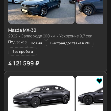
Mazda MX-30
2022
•
Запас хода 200 км
•
Ускорение 9,7 сек
Под заказ
Новый
Быстрая доставка в РФ
Без пробега
4 121 599 ₽
≈ 41 000€