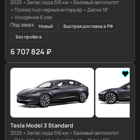
2025
•
Запас хода 516 км
•
Базовый автопилот
•
Полностью черный интерьер
•
Диски 18''
•
Ускорение 6 сек
Под заказ
Новый
Быстрая доставка в РФ
Без пробега
6 707 824 ₽
≈ 66 727€
Tesla Model 3 Standard
2025
•
Запас хода 516 км
•
Базовый автопилот