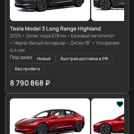
Tesla Model 3 Long Range Highland
2025
•
Запас хода 678 км
•
Базовый автопилот
•
Черно-белый интерьер
•
Диски 18''
•
Ускорение
4,4 сек
Под заказ
Новый
Быстрая доставка в РФ
Без пробега
8 790 868 ₽
≈ 87 448€