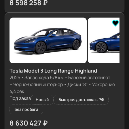
8 598 258 ₽
≈ 85 532€
Tesla Model 3 Long Range Highland
2025
•
Запас хода 678 км
•
Базовый автопилот
•
Черно-белый интерьер
•
Диски 18''
•
Ускорение
4,4 сек
Под заказ
Новый
Быстрая доставка в РФ
Без пробега
8 630 427 ₽
≈ 85 852€